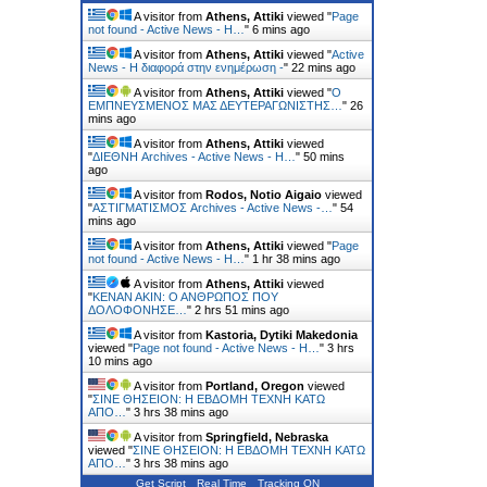
A visitor from
Athens, Attiki
viewed "
Page
not found - Active News - Η…
"
6 mins ago
A visitor from
Athens, Attiki
viewed "
Active
News - Η διαφορά στην ενημέρωση -
"
22 mins ago
A visitor from
Athens, Attiki
viewed "
Ο
ΕΜΠΝΕΥΣΜΕΝΟΣ ΜΑΣ ΔΕΥΤΕΡΑΓΩΝΙΣΤΗΣ…
"
26
mins ago
A visitor from
Athens, Attiki
viewed
"
ΔΙΕΘΝΗ Archives - Active News - Η…
"
50 mins
ago
A visitor from
Rodos, Notio Aigaio
viewed
"
ΑΣΤΙΓΜΑΤΙΣΜΟΣ Archives - Active News -…
"
54
mins ago
A visitor from
Athens, Attiki
viewed "
Page
not found - Active News - Η…
"
1 hr 38 mins ago
A visitor from
Athens, Attiki
viewed
"
ΚΕΝΑΝ ΑΚΙΝ: Ο ΑΝΘΡΩΠΟΣ ΠΟΥ
ΔΟΛΟΦΟΝΗΣΕ…
"
2 hrs 51 mins ago
A visitor from
Kastoria, Dytiki Makedonia
viewed "
Page not found - Active News - Η…
"
3 hrs
10 mins ago
A visitor from
Portland, Oregon
viewed
"
ΣΙΝΕ ΘΗΣΕΙΟΝ: Η ΕΒΔΟΜΗ ΤΕΧΝΗ ΚΑΤΩ
ΑΠΟ…
"
3 hrs 38 mins ago
A visitor from
Springfield, Nebraska
viewed "
ΣΙΝΕ ΘΗΣΕΙΟΝ: Η ΕΒΔΟΜΗ ΤΕΧΝΗ ΚΑΤΩ
ΑΠΟ…
"
3 hrs 38 mins ago
Get Script
Real Time
Tracking ON