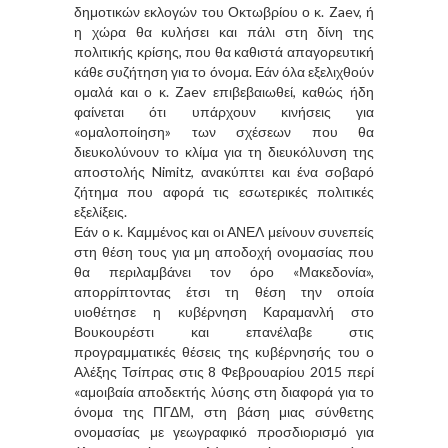
δημοτικών εκλογών του Οκτωβρίου ο κ. Zaev, ή
η χώρα θα κυλήσει και πάλι στη δίνη της
πολιτικής κρίσης, που θα καθιστά απαγορευτική
κάθε συζήτηση για το όνομα. Εάν όλα εξελιχθούν
ομαλά και ο κ. Zaev επιβεβαιωθεί, καθώς ήδη
φαίνεται ότι υπάρχουν κινήσεις για
«ομαλοποίηση» των σχέσεων που θα
διευκολύνουν το κλίμα για τη διευκόλυνση της
αποστολής Nimitz, ανακύπτει και ένα σοβαρό
ζήτημα που αφορά τις εσωτερικές πολιτικές
εξελίξεις.
Εάν ο κ. Καμμένος και οι ΑΝΕΛ μείνουν συνεπείς
στη θέση τους για μη αποδοχή ονομασίας που
θα περιλαμβάνει τον όρο «Μακεδονία»,
απορρίπτοντας έτσι τη θέση την οποία
υιοθέτησε η κυβέρνηση Καραμανλή στο
Βουκουρέστι και επανέλαβε στις
προγραμματικές θέσεις της κυβέρνησής του ο
Αλέξης Τσίπρας στις 8 Φεβρουαρίου 2015 περί
«αμοιβαία αποδεκτής λύσης στη διαφορά για το
όνομα της ΠΓΔΜ, στη βάση μιας σύνθετης
ονομασίας με γεωγραφικό προσδιορισμό για