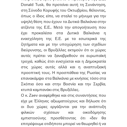
Donald Tusk, θα προτείνει αυτή τη Συνάντηση,
στη Σύνοδο Κορυφής του Οκτωβρίου, θέλοντας,
όπως ο ίδιος είπε, να σταλεί το μήνυμα για την
υψηλή θέση που έχουν τα Δυτικά Βαλκάνια στην
ατζέντα της Ε.Ε.. Μετά την απογοήτευση που
έχει προκαλέσει στα Δυτικά Βαλκάνια η
ενασχόληση της Ε.Ε. με τα εσωτερικά της
ζητήματα και με την υποχώρηση των σχεδίων
διεύρυνσης, οι Βρυξέλλες εκτιμούν ότι οι χώρες
αυτές πρέπει να ξαναβρεθούν σε ευρωπαϊκή
τροχιά, καθώς έτσι ενισχύεται και η Δημοκρατία
στις χώρες αυτές αλλά και η αναπτυξιακή
προοπτική τους. Η προσπάθεια της Ρωσίας να
επανακάμψει στα Βαλκάνια με κινήσεις τόσο στα
Σκόπια όσο και στην Βοσνία και την Σερβία,
κτυπά καμπανάκι στις Βρυξέλλες.
Ο κ. Zaev αναφέρθηκε και στις συναντήσεις που
είχε με Έλληνες αξιωματούχους και δήλωσε ότι
οι δυο χώρες εργάζονται για την ανάπτυξη
φιλικών σχέσεων και οικοδόμησης
εμπιστοσύνης προσθέτοντας ότι «δεν θα
επιτρέψουμε οτιδήποτε μπορεί να θεωρηθεί ή να