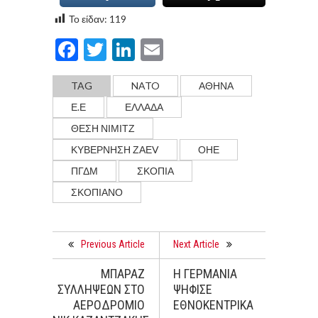
Το είδαν:
119
Facebook
Twitter
LinkedIn
Email
TAG
NATO
ΑΘΗΝΑ
Ε.Ε
ΕΛΛΑΔΑ
ΘΕΣΗ ΝΙΜΙΤΖ
ΚΥΒΕΡΝΗΣΗ ΖΑΕV
ΟΗΕ
ΠΓΔΜ
ΣΚΌΠΙΑ
ΣΚΟΠΙΑΝΟ
Previous Article
Next Article
MΠΑΡΑΖ
Η ΓΕΡΜΑΝΙΑ
ΣΥΛΛΗΨΕΩΝ ΣΤΟ
ΨΗΦΙΣΕ
ΑΕΡΟΔΡΟΜΙΟ
ΕΘΝΟΚΕΝΤΡΙΚΑ