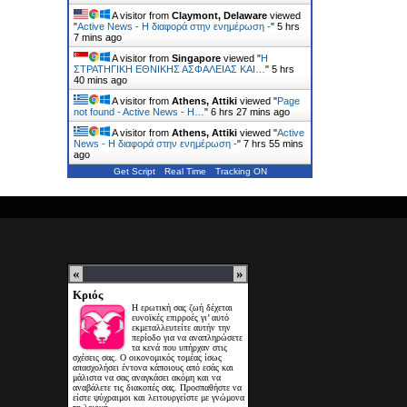
A visitor from
Claymont, Delaware
viewed
"
Active News - Η διαφορά στην ενημέρωση -
"
5 hrs
7 mins ago
A visitor from
Singapore
viewed "
Η
ΣΤΡΑΤΗΓΙΚΗ ΕΘΝΙΚΗΣ ΑΣΦΑΛΕΙΑΣ ΚΑΙ…
"
5 hrs
40 mins ago
A visitor from
Athens, Attiki
viewed "
Page
not found - Active News - Η…
"
6 hrs 27 mins ago
A visitor from
Athens, Attiki
viewed "
Active
News - Η διαφορά στην ενημέρωση -
"
7 hrs 55 mins
ago
Get Script
Real Time
Tracking ON