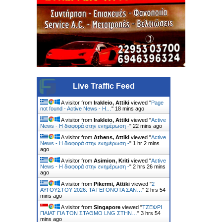
Live Traffic Feed
A visitor from
Irakleio, Attiki
viewed "
Page
not found - Active News - Η…
"
18 mins ago
A visitor from
Irakleio, Attiki
viewed "
Active
News - Η διαφορά στην ενημέρωση -
"
22 mins ago
A visitor from
Athens, Attiki
viewed "
Active
News - Η διαφορά στην ενημέρωση -
"
1 hr 2 mins
ago
A visitor from
Asimion, Kriti
viewed "
Active
News - Η διαφορά στην ενημέρωση -
"
2 hrs 26 mins
ago
A visitor from
Pikermi, Attiki
viewed "
2
ΑΥΓΟΥΣΤΟΥ 2026: ΤΑ ΓΕΓΟΝΟΤΑ ΣΑΝ…
"
2 hrs 54
mins ago
A visitor from
Singapore
viewed "
ΤΖΕΦΡΙ
ΠΑΙΑΤ ΓΙΑ ΤΟΝ ΣΤΑΘΜΟ LNG ΣΤΗΝ…
"
3 hrs 54
mins ago