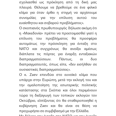
σχολιασθεί ως πρόκληση από τη δική μας
πλευρά. Θέλουμε να βρεθούμε σε ένα φιλικό
κλίμα για όταν έρθει η στιγμή να αρχίσουμε
συνομιλίες για την επίλυση αυτού του
ευαίσθητου και σοβαρού προβλήματος».
Ο σκοπιανός πρωθυπουργός δήλωσε ακόμη ότι
η «Μακεδονία» πρέπει να προετοιμασθεί γιατί η
επίλυση του προβλήματος θα προσφέρει
αυτομάτως την πρόσκληση για ένταξη στο
ΝΑΤΟ και συγχρόνως θα ανοίξει αμέσως
διάπλατα τις πόρτες για έναρξη ενταξιακών
διαπραγματεύσεων. Πάντως, οι δυο
διαπραγματευτές, όπως είπε, «δεν εισήλθαν σε
ουσιαστικές διαπραγματεύσεις».
Ο κ. Zaev επενδύει στο ευνοϊκό κλίμα που
υπάρχει στην Ευρώπη, μετά την εκλογή του και
την ομαλοποίηση της εσωτερικής πολιτικής
κατάστασης στα Σκόπια και όλοι περιμένουν
τώρα τη διεξαγωγή των τοπικών εκλογών τον
Οκτώβριο, ελπίζοντας ότι θα σταθεροποιηθεί η
κυβέρνηση Zaev και θα είναι σε θέση να
προχωρήσει σε συμβιβασμό με την Ελλάδα.
Με δέλεαρ την ένταξη στο ΝΑΤΟ και την έναρξη