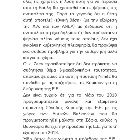
όλες τις χρήσεις», η λύση αυτή για να περάσει
από τη Βουλή θα χρειασθεί και τις ψήφους της
αντιπολίτευσης. Παρά το γεγονός ότι η θέση
αυτή αποτελεί «εθνική θέση» (με την εξαίρεση
της Χ.Α. και των ΑΝΕΛ) με δεδομένο ότι η
αντιπολίτευση έχει δηλώσει ότι δεν πρόκειται να
ψηφίσει πλέον νόμους τους οποίους δεν έχει
εγκρίνει η κυβερνητική πλειοψηφία, θα προκύψει
ένα σοβαρό πρόβλημα για την κυβέρνηση αλλά
και για τη χώρα.
Ο κ. Zaev προειδοποίησε ότι δεν πρόκειται να
συζητήσει θέμα («μακεδονικής») ταυτότητας,
αποκάλυψε όμως ότι αυτή η πρόταση Nimitz θα
συνδεθεί με τις συζητήσεις της Κομισιόν για τη
διεύρυνση της Ε.Ε..
Δεν είναι τυχαίο ότι για το Μάιο του 2018
προγραμματίζεται μεγάλη και εξαιρετικά
σημαντική Σύνοδος Κορυφής της Ε.Ε. με τις
χώρες των Δυτικών Βαλκανίων που θα
πραγματοποιηθεί μάλιστα στη Σόφια, καθώς η
Βουλγαρία θα έχει την προεδρία της Ε.Ε. για το α’
εξάμηνο του 2018.
Ήδη, όπως έγινε γνωστό ο πρόεδρος της Ε.Ε.,