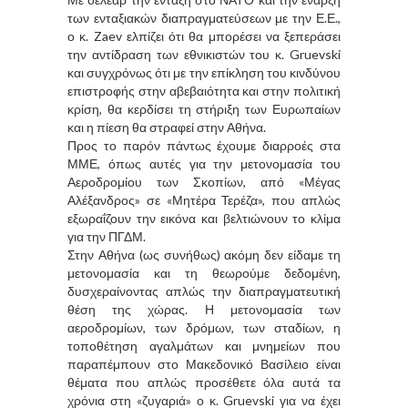
των ενταξιακών διαπραγματεύσεων με την Ε.Ε.,
ο κ. Zaev ελπίζει ότι θα μπορέσει να ξεπεράσει
την αντίδραση των εθνικιστών του κ. Gruevski
και συγχρόνως ότι με την επίκληση του κινδύνου
επιστροφής στην αβεβαιότητα και στην πολιτική
κρίση, θα κερδίσει τη στήριξη των Ευρωπαίων
και η πίεση θα στραφεί στην Αθήνα.
Προς το παρόν πάντως έχουμε διαρροές στα
ΜΜΕ, όπως αυτές για την μετονομασία του
Αεροδρομίου των Σκοπίων, από «Μέγας
Αλέξανδρος» σε «Μητέρα Τερέζα», που απλώς
εξωραΐζουν την εικόνα και βελτιώνουν το κλίμα
για την ΠΓΔΜ.
Στην Αθήνα (ως συνήθως) ακόμη δεν είδαμε τη
μετονομασία και τη θεωρούμε δεδομένη,
δυσχεραίνοντας απλώς την διαπραγματευτική
θέση της χώρας. Η μετονομασία των
αεροδρομίων, των δρόμων, των σταδίων, η
τοποθέτηση αγαλμάτων και μνημείων που
παραπέμπουν στο Μακεδονικό Βασίλειο είναι
θέματα που απλώς προσέθετε όλα αυτά τα
χρόνια στη «ζυγαριά» ο κ. Gruevski για να έχει