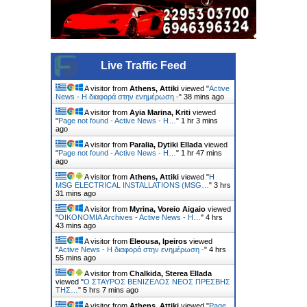
Live Traffic Feed
A visitor from
Athens, Attiki
viewed "
Active
News - Η διαφορά στην ενημέρωση -
"
38 mins ago
A visitor from
Ayia Marina, Kriti
viewed
"
Page not found - Active News - Η…
"
1 hr 3 mins
ago
A visitor from
Paralia, Dytiki Ellada
viewed
"
Page not found - Active News - Η…
"
1 hr 47 mins
ago
A visitor from
Athens, Attiki
viewed "
Η
MSG ELECTRICAL INSTALLATIONS (MSG…
"
3 hrs
31 mins ago
A visitor from
Myrina, Voreio Aigaio
viewed
"
ΟΙΚΟΝΟΜΙΑ Archives - Active News - Η…
"
4 hrs
44 mins ago
A visitor from
Eleousa, Ipeiros
viewed
"
Active News - Η διαφορά στην ενημέρωση -
"
4 hrs
55 mins ago
A visitor from
Chalkida, Sterea Ellada
viewed "
Ο ΣΤΑΥΡΟΣ ΒΕΝΙΖΕΛΟΣ ΝΕΟΣ ΠΡΕΣΒΗΣ
ΤΗΣ…
"
5 hrs 7 mins ago
A visitor from
Athens, Attiki
viewed "
Page