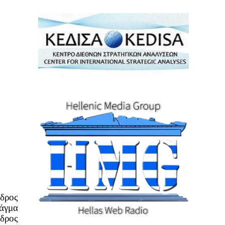
δρος
τάγμα
εδρος