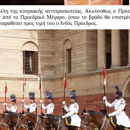
μέλη της κυπριακής αντιπροσωπείας. Ακολούθως ο Πρό
ν από το Προεδρικό Μέγαρο, όπου το βράδυ θα επιστρ
παραθέσει προς τιμή του ο Ινδός Πρόεδρος.