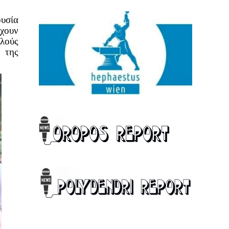
ουσία
έχουν
λλούς
, της