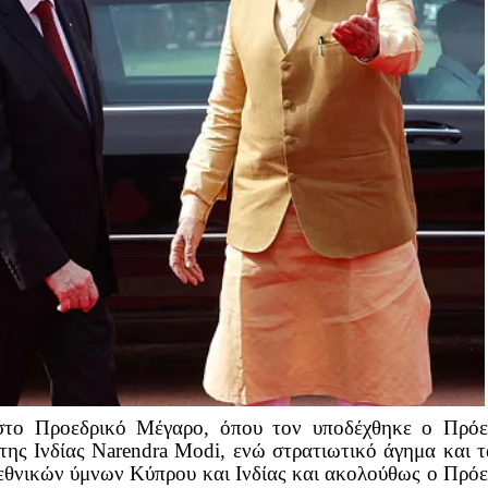
στο Προεδρικό Μέγαρο, όπου τον υποδέχθηκε ο Πρόε
ης Ινδίας Narendra Modi, ενώ στρατιωτικό άγημα και 
 εθνικών ύμνων Κύπρου και Ινδίας και ακολούθως ο Πρό