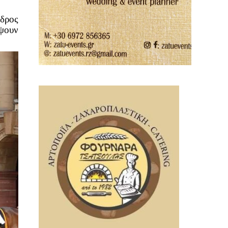
εδρος
έψουν