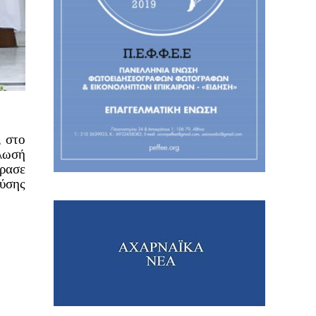
, στο
ήλωσή
φρασε
λύσης