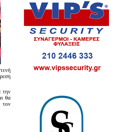
τενή
ύρεση
α την
αι θα
ς τον