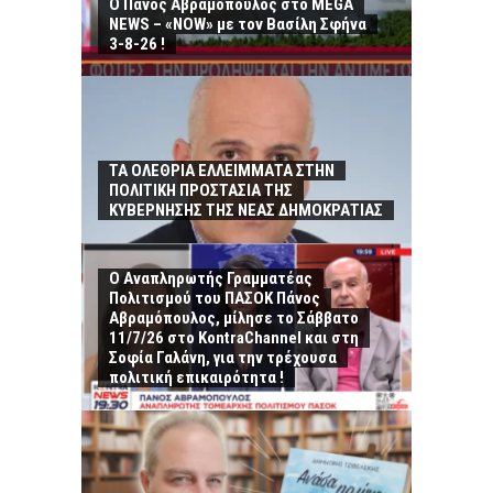
Ο Πάνος Αβραμόπουλος στο MEGA
NEWS – «NOW» με τον Βασίλη Σφήνα
3-8-26 !
ΤΑ ΟΛΕΘΡΙΑ ΕΛΛΕΙΜΜΑΤΑ ΣΤΗΝ
ΠΟΛΙΤΙΚΗ ΠΡΟΣΤΑΣΙΑ ΤΗΣ
ΚΥΒΕΡΝΗΣΗΣ ΤΗΣ ΝΕΑΣ ΔΗΜΟΚΡΑΤΙΑΣ
Ο Αναπληρωτής Γραμματέας
Πολιτισμού του ΠΑΣΟΚ Πάνος
Αβραμόπουλος, μίλησε το Σάββατο
11/7/26 στο KontraChannel και στη
Σοφία Γαλάνη, για την τρέχουσα
πολιτική επικαιρότητα !