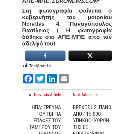
ΑΠΕ-ΜΠΕ, EURONEWS.COM
Στη φωτογραφία φαίνεται ο
κυβερνήτης του μοιραίου
Noratlas- 4, Παναγόπουλος
Βασίλειος ( Η φωτογραφία
δόθηκε στο ΑΠΕ-ΜΠΕ από τον
αδελφό του)
Το είδαν:
161
Facebook
Twitter
LinkedIn
Email
Previous Article
Next Article
ΗΠΑ: ΕΡΕΥΝΑ
BREXODUS: ΠΑΝΩ
ΤΟΥ FBI ΓΙΑ
ΑΠΟ 115.000
ΕΠΑΦΕΣ ΤΟΥ
ΥΠΗΚΟΟΙ ΧΩΡΩΝ
ΓΑΜΠΡΟΥ ΤΟΥ
ΤΗΣ ΕΕ
ΤΡΑΜΠ ΜΕ
ΕΓΚΑΤΕΛΕΙΨΑΝ