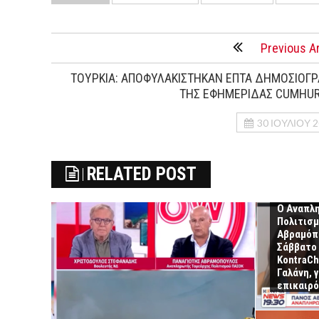
Previous Ar
ΤΟΥΡΚΙΑ: ΑΠΟΦΥΛΑΚΙΣΤΗΚΑΝ ΕΠΤΑ ΔΗΜΟΣΙΟΓΡ
ΤΗΣ ΕΦΗΜΕΡΙΔΑΣ CUMHUR
30 ΙΟΥΛΊΟΥ 
RELATED POST
Ο Αναπλ
Πολιτισ
Αβραμόπο
Σάββατο 
KontraCh
Γαλάνη, 
επικαιρό