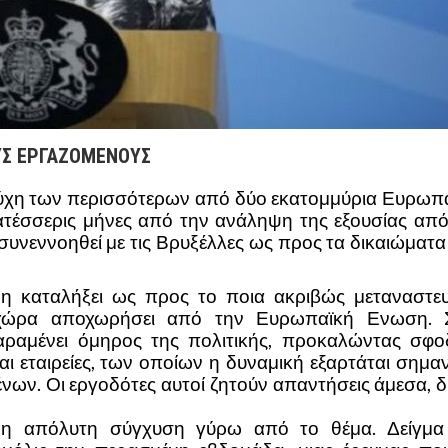
ΟΥΣ ΕΡΓΑΖΟΜΕΝΟΥΣ
ν τύχη των περισσότερων από δύο εκατομμύρια Ευρωπ
κατέσσερις μήνες από την ανάληψη της εξουσίας από
η συνεννοηθεί με τις Βρυξέλλες ως προς τα δικαιώματ
μη καταλήξει ως προς το ποια ακριβώς μεταναστευ
η χώρα αποχωρήσει από την Ευρωπαϊκή Ενωση. 
παραμένει όμηρος της πολιτικής, προκαλώντας σφο
και εταιρείες, των οποίων η δυναμική εξαρτάται σημα
ων. Οι εργοδότες αυτοί ζητούν απαντήσεις άμεσα, δ
ί η απόλυτη σύγχυση γύρω από το θέμα. Δείγμα