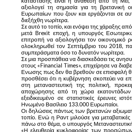
κατάστασης είναι η ανάθεση από τη Μέι,
αξιολογεί τη σημασία για τη βρετανική 
Ευρωπαίων που ζουν και εργάζονται σε αυτή
διεξήχθη νωρίτερα.
Σε αυτό το τοπίο, και ενόψει της χάραξης απ
μετά Brexit εποχή, η υπουργός Εσωτερι
επιτροπή να αξιολογήσει τον οικονομικό 
ολοκληρωθεί τον Σεπτέμβριο του 2018, παρ
συμπεράσματα όσο το δυνατόν νωρίτερα.
Σε μια προσπάθεια να διασκεδάσει τις ανησ
στους «Financial Times», επιχείρησε να διαβ
Ενωσης πως δεν θα βρεθούν σε επισφαλή θέ
προσθέσει ότι η κυβέρνηση σκοπεύει να επ
στη μεταναστευτική της πολιτική, προκε
αποχώρησης από τη χώρα εκατοντάδων 
εξειδικευμένο σε στατιστικές έρευνες ισ
Ηνωμένο Βασίλειο 133.000 Ευρωπαίοι.
Οι δηλώσεις πάντως των βρετανών αξιωμα
τοπίο. Ενώ η Ραντ μιλούσε για μεταβατικές
πάνω στο θέμα, ο υπουργός Μεταναστευτική
«Η ελευθερία κυκλοφορίας των προσώπων