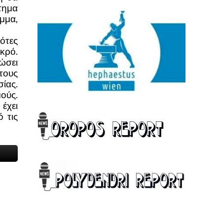
τημα
μμα,
ότες
ικρό.
λώσει
τους
ίας.
ούς.
έχει
 τις