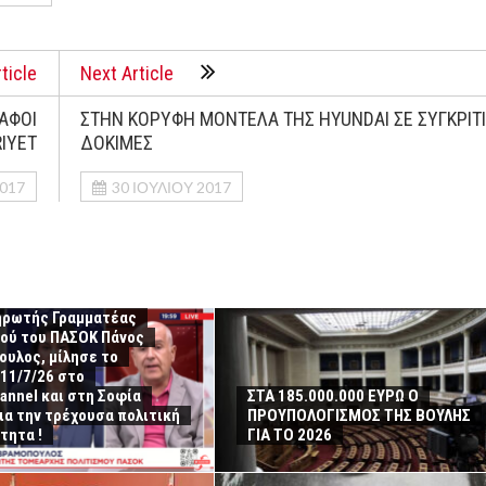
ticle
Next Article
ΑΦΟΙ
ΣΤΗΝ ΚΟΡΥΦΗ ΜΟΝΤΕΛΑ ΤΗΣ HYUNDAI ΣΕ ΣΥΓΚΡΙΤ
IYET
ΔΟΚΙΜΕΣ
2017
30 ΙΟΥΛΊΟΥ 2017
ηρωτής Γραμματέας
μού του ΠΑΣΟΚ Πάνος
υλος, μίλησε το
11/7/26 στο
annel και στη Σοφία
ΣΤΑ 185.000.000 ΕΥΡΩ Ο
για την τρέχουσα πολιτική
ΠΡΟΥΠΟΛΟΓΙΣΜΟΣ ΤΗΣ ΒΟΥΛΗΣ
τητα !
ΓΙΑ ΤΟ 2026