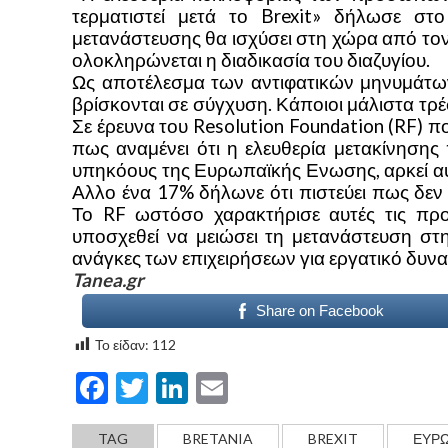
τερματιστεί μετά το Brexit» δήλωσε στ
μετανάστευσης θα ισχύσει στη χώρα από τον
ολοκληρώνεται η διαδικασία του διαζυγίου.
Ως αποτέλεσμα των αντιφατικών μηνυμάτων
βρίσκονται σε σύγχυση. Κάποιοι μάλιστα τρέ
Σε έρευνα του Resolution Foundation (RF) πο
πως αναμένει ότι η ελευθερία μετακίνησης 
υπηκόους της Ευρωπαϊκής Ενωσης, αρκεί αυ
Αλλο ένα 17% δήλωνε ότι πιστεύει πως δεν
Το RF ωστόσο χαρακτήρισε αυτές τις προσ
υποσχεθεί να μειώσει τη μετανάστευση στ
ανάγκες των επιχειρήσεων για εργατικό δυνα
Tanea.gr
Share on Facebook
Το είδαν:
112
Facebook
Twitter
LinkedIn
Email
TAG
BRETANIA
BREXIT
ΕΥΡ