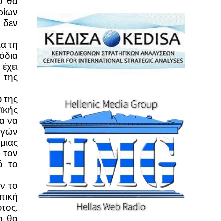
υ θα
ρίων
 δεν
ια τη
όδια
έχει
 της
 της
αϊκής
α να
αγών
μιας
 τον
ό το
ν το
τική
τος.
η θα