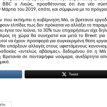
ο BBC ο Λιούις, προσθέτοντας ότι ένα νέο σύσ
 Μάρτιο του 2019, οπότε, και σύμφωνα με το πρόγρα
 που εκπέμπει η κυβέρνηση Μέι, οι βρετανοί εργοδ
φουν ελπίδες πως δεν πρόκειται να αλλάξει το παραμ
υ έγινε τον Ιούνιο, το 30% των επιχειρήσεων είχε δη
προς τη χώρα θα συνεχιστεί και μετά το Brexit για 
τοί να έχουν προσφορά για συγκεκριμένη θέση εργασ
 θα υπάρξουν αλλαγές στους υφιστάμενους κανονισμ
δοκίες «εντελώς αβάσιμες», δεδομένου ότι η Μέι 
η Βρετανία σε πενταψήφια νούμερα, ανεξάρτητα από
μικό.
Tweet
ΩΠΗ