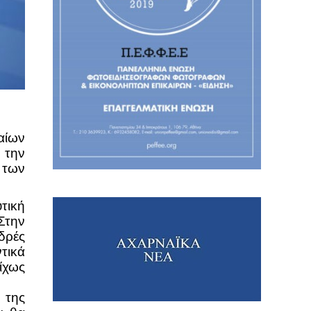
αίων
 την
α των
τική
Στην
δρές
ντικά
ίχως
 της