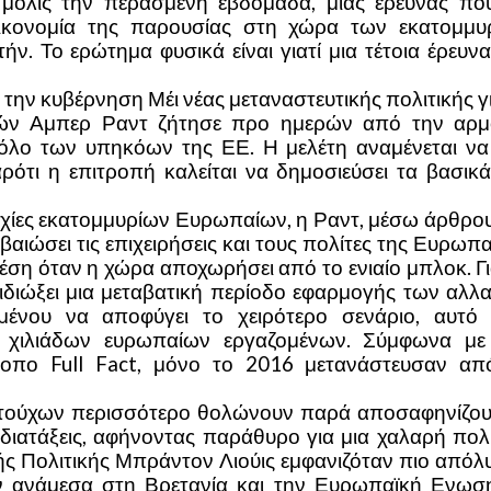
 μόλις την περασμένη εβδομάδα, μιας έρευνας πο
οικονομία της παρουσίας στη χώρα των εκατομμυ
ν. Το ερώτημα φυσικά είναι γιατί μια τέτοια έρευνα
ό την κυβέρνηση Μέι νέας μεταναστευτικής πολιτικής γ
κών Αμπερ Ραντ ζήτησε προ ημερών από την αρμ
ρόλο των υπηκόων της ΕΕ. Η μελέτη αναμένεται να 
ότι η επιτροπή καλείται να δημοσιεύσει τα βασικά
υχίες εκατομμυρίων Ευρωπαίων, η Ραντ, μέσω άρθρου
εβαιώσει τις επιχειρήσεις και τους πολίτες της Ευρωπ
ση όταν η χώρα αποχωρήσει από το ενιαίο μπλοκ. Γι
ιδιώξει μια μεταβατική περίοδο εφαρμογής των αλλ
ιμένου να αποφύγει το χειρότερο σενάριο, αυτό 
χιλιάδων ευρωπαίων εργαζομένων. Σύμφωνα με
τότοπο Full Fact, μόνο το 2016 μετανάστευσαν απ
τούχων περισσότερο θολώνουν παρά αποσαφηνίζου
 διατάξεις, αφήνοντας παράθυρο για μια χαλαρή πολι
ς Πολιτικής Μπράντον Λιούις εμφανιζόταν πιο απόλυ
 ανάμεσα στη Βρετανία και την Ευρωπαϊκή Ενωσ