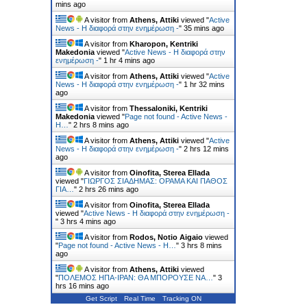
mins ago
A visitor from
Athens, Attiki
viewed "
Active
News - Η διαφορά στην ενημέρωση -
"
35 mins ago
A visitor from
Kharopon, Kentriki
Makedonia
viewed "
Active News - Η διαφορά στην
ενημέρωση -
"
1 hr 4 mins ago
A visitor from
Athens, Attiki
viewed "
Active
News - Η διαφορά στην ενημέρωση -
"
1 hr 32 mins
ago
A visitor from
Thessaloniki, Kentriki
Makedonia
viewed "
Page not found - Active News -
Η…
"
2 hrs 8 mins ago
A visitor from
Athens, Attiki
viewed "
Active
News - Η διαφορά στην ενημέρωση -
"
2 hrs 12 mins
ago
A visitor from
Oinofita, Sterea Ellada
viewed "
ΓΙΩΡΓΟΣ ΣΙΑΔΗΜΑΣ: ΟΡΑΜΑ ΚΑΙ ΠΑΘΟΣ
ΓΙΑ…
"
2 hrs 26 mins ago
A visitor from
Oinofita, Sterea Ellada
viewed "
Active News - Η διαφορά στην ενημέρωση -
"
3 hrs 4 mins ago
A visitor from
Rodos, Notio Aigaio
viewed
"
Page not found - Active News - Η…
"
3 hrs 8 mins
ago
A visitor from
Athens, Attiki
viewed
"
ΠΟΛΕΜΟΣ ΗΠΑ-ΙΡΑΝ: ΘΑ ΜΠΟΡΟΥΣΕ ΝΑ…
"
3
hrs 16 mins ago
Get Script
Real Time
Tracking ON