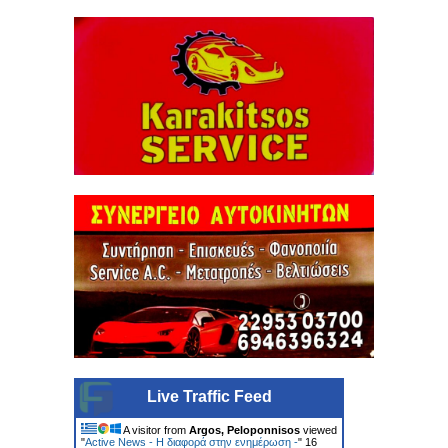
Live Traffic Feed
A visitor from
Argos, Peloponnisos
viewed
"
Active News - Η διαφορά στην ενημέρωση -
"
16