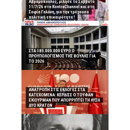
Αβραμόπουλος, μίλησε το Σάββατο
11/7/26 στο KontraChannel και στη
Σοφία Γαλάνη, για την τρέχουσα
πολιτική επικαιρότητα !
ΣΤΑ 185.000.000 ΕΥΡΩ Ο
ΠΡΟΥΠΟΛΟΓΙΣΜΟΣ ΤΗΣ ΒΟΥΛΗΣ ΓΙΑ
ΤΟ 2026
ΑΝΑΤΡΟΠΗ ΣΤΙΣ ΕΚΛΟΓΕΣ ΣΤΑ
ΚΑΤΕΧΟΜΕΝΑ: ΚΕΡΔΙΣΕ Ο ΤΟΥΦΑΝ
ΕΧΙΟΥΡΜΑΝ ΠΟΥ ΑΠΟΡΡΙΠΤΕΙ ΤΗ ΛΥΣΗ
ΔΥΟ ΚΡΑΤΩΝ