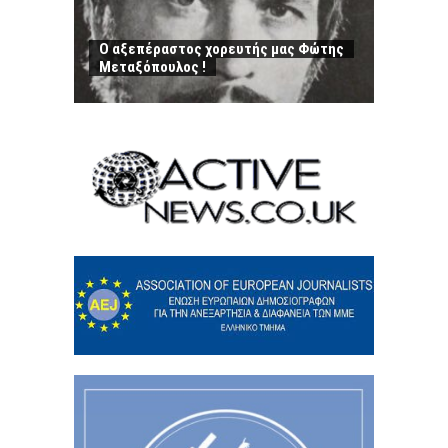
Ο αξεπέραστος χορευτής μας Φώτης
Μεταξόπουλος !