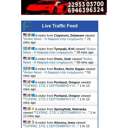
Live Traffic Feed
A visitor from
Claymont, Delaware
viewed
"
Active News - Η διαφορά στην ενημέρωση -
"
21
mins ago
A visitor from
Tympaki, Kriti
viewed "
Active
News - Η διαφορά στην ενημέρωση -
"
28 mins ago
A visitor from
Orem, Utah
viewed "
Active
News - Η διαφορά στην ενημέρωση -
"
45 mins ago
A visitor from
Rodos, Notio Aigaio
viewed
"
Active News - Η διαφορά στην ενημέρωση -
"
53
mins ago
A visitor from
Portland, Oregon
viewed
"
ΤΣΙΠΡΑΣ: ΣΤΙΣ 2 ΣΕΠΤΕΜΒΡΙΟΥ Η…
"
1 hr 13
mins ago
A visitor from
Portland, Oregon
viewed
"
ΤΣΙΠΡΑΣ: ΣΤΙΣ 2 ΣΕΠΤΕΜΒΡΙΟΥ Η…
"
1 hr 13
mins ago
A visitor from
Springfield, Nebraska
viewed "
ΤΣΙΠΡΑΣ: ΣΤΙΣ 2 ΣΕΠΤΕΜΒΡΙΟΥ Η…
"
1 hr
13 mins ago
A visitor from
Altoona, Iowa
viewed
"
ΤΣΙΠΡΑΣ: ΣΤΙΣ 2 ΣΕΠΤΕΜΒΡΙΟΥ Η…
"
1 hr 13