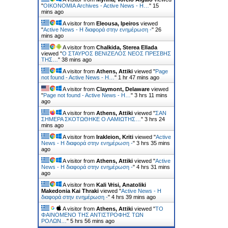
"
ΟΙΚΟΝΟΜΙΑ Archives - Active News - Η…
"
15
mins ago
A visitor from
Eleousa, Ipeiros
viewed
"
Active News - Η διαφορά στην ενημέρωση -
"
26
mins ago
A visitor from
Chalkida, Sterea Ellada
viewed "
Ο ΣΤΑΥΡΟΣ ΒΕΝΙΖΕΛΟΣ ΝΕΟΣ ΠΡΕΣΒΗΣ
ΤΗΣ…
"
38 mins ago
A visitor from
Athens, Attiki
viewed "
Page
not found - Active News - Η…
"
1 hr 47 mins ago
A visitor from
Claymont, Delaware
viewed
"
Page not found - Active News - Η…
"
3 hrs 11 mins
ago
A visitor from
Athens, Attiki
viewed "
ΣΑΝ
ΣΗΜΕΡΑ ΣΚΟΤΩΘΗΚΕ Ο ΛΑΜΙΩΤΗΣ…
"
3 hrs 24
mins ago
A visitor from
Irakleion, Kriti
viewed "
Active
News - Η διαφορά στην ενημέρωση -
"
3 hrs 35 mins
ago
A visitor from
Athens, Attiki
viewed "
Active
News - Η διαφορά στην ενημέρωση -
"
4 hrs 31 mins
ago
A visitor from
Kali Vrisi, Anatoliki
Makedonia Kai Thraki
viewed "
Active News - Η
διαφορά στην ενημέρωση -
"
4 hrs 39 mins ago
A visitor from
Athens, Attiki
viewed "
ΤΟ
ΦΑΙΝΟΜΕΝΟ ΤΗΣ ΑΝΤΙΣΤΡΟΦΗΣ ΤΩΝ
ΡΟΛΩΝ…
"
5 hrs 56 mins ago