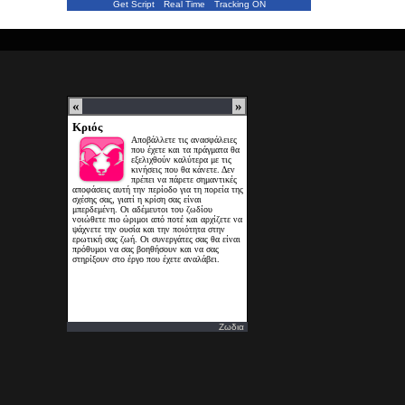
Get Script
Real Time
Tracking ON
Ζωδια