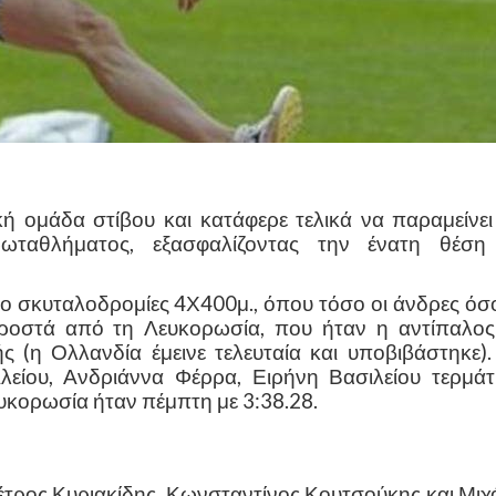
ή ομάδα στίβου και κατάφερε τελικά να παραμείνει
ωταθλήματος, εξασφαλίζοντας την ένατη θέση
ο σκυταλοδρομίες 4Χ400μ., όπου τόσο οι άνδρες όσο
προστά από τη Λευκορωσία, που ήταν η αντίπαλος
(η Ολλανδία έμεινε τελευταία και υποβιβάστηκε). 
λείου, Ανδριάννα Φέρρα, Ειρήνη Βασιλείου τερμάτ
ευκορωσία ήταν πέμπτη με 3:38.28.
έτρος Κυριακίδης, Κωνσταντίνος Κουτσούκης και Μιχ