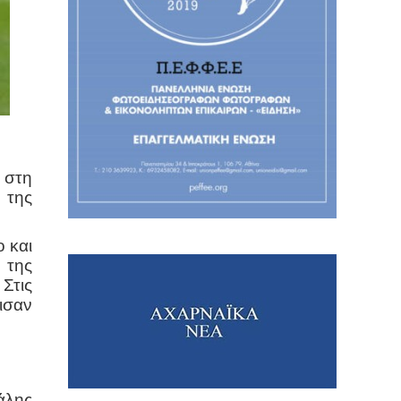
 στη
 της
 και
 της
Στις
ισαν
άλης