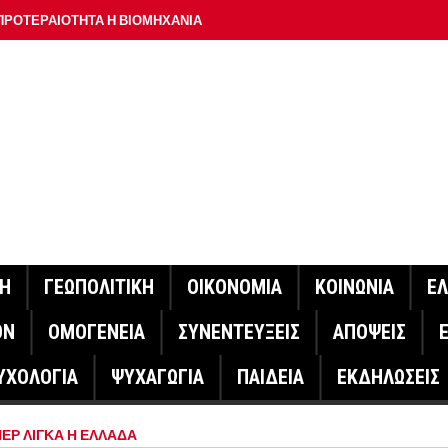
ΠΡΟΤΕΡΑΙΟΤΗΤΑ Η ΒΙΟΜΗΧΑΝΙΑ
ΟΝ ΣΠΟΥΔΑΙΟΤΕΡΟ ΕΡΜΗΝΕΥΤΗ ΛΑΚΗ ΧΑΛΚΙΑ –
ΑΦΕΙΟ ΑΘΗΝΩΝ
ΟΙΓΕΙ Η ΠΛΑΤΦΟΡΜΑ
ΓΟΝΟΤΑ ΣΑΝ ΣΗΜΕΡΑ
ΑΚΟΙΝΩΣΕ Ο ΜΗΤΣΟΤΑΚΗΣ ΓΙΑ ΤΟΥΣ ΠΥΡΟΠΛΗΚΤΟΥΣ
ΙΣ ΠΥΡΟΠΛΗΚΤΕΣ ΠΕΡΙΟΧΕΣ ΤΗΣ ΔΥΤΙΚΗΣ ΑΤΤΙΚΗΣ – ΣΤΟ
ΝΗ
ΓΕΩΠΟΛΙΤΙΚΗ
ΟΙΚΟΝΟΜΙΑ
ΚΟΙΝΩΝΙΑ
Ε
ΕΛΟΣ ΤΟΥΡΝΑΣ
ΟΝ
ΟΜΟΓΕΝΕΙΑ
ΣΥΝΕΝΤΕΥΞΕΙΣ
ΑΠΟΨΕΙΣ
ΗΝΑΣ ΕΡΕΥΝΗΤΗΣ ΣΤΗ ΔΑΝΙΑ ΣΧΕΔΙΑΖΕΙ DRONE ΓΙΑ ΤΗ
ΥΧΟΛΟΓΙΑ
ΨΥΧΑΓΩΓΙΑ
ΠΑΙΔΕΙΑ
ΕΚΔΗΛΩΣΕΙΣ
ΓΟΝΟΤΑ ΣΑΝ ΣΗΜΕΡΑ
ΕΡ ΛΙΓΚΑ Η ΕΛΛΑΔΑ