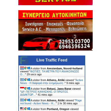
Live Traffic Feed
A visitor from
Amsterdam, Noord-holland
viewed "
ΦΩΤΙΕΣ: ΤΑ ΜΕΤΡΑ ΠΟΥ ΑΝΑΚΟΙΝΩΣΕ
Ο…
"
30 secs ago
A visitor from
Athens, Attiki
viewed "
Active
News - Η διαφορά στην ενημέρωση -
"
9 mins ago
A visitor from
Bekasi, Jawa Barat
viewed
"
ΔΡ. ΠΕΤΡΟΣ ΚΑΨΑΣΚΗΣ: Ο ΠΡΩΤΟΣ
ΔΙΔΑΚΤΩΡ…
"
41 mins ago
A visitor from
Athens, Attiki
viewed "
Page
not found - Active News - Η…
"
1 hr 30 mins ago
A visitor from
Portland, Oregon
viewed