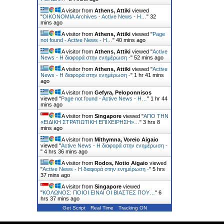
A visitor from
Athens, Attiki
viewed
"
ΟΙΚΟΝΟΜΙΑ Archives - Active News - Η…
"
32
mins ago
A visitor from
Athens, Attiki
viewed "
Page
not found - Active News - Η…
"
40 mins ago
A visitor from
Athens, Attiki
viewed "
Active
News - Η διαφορά στην ενημέρωση -
"
52 mins ago
A visitor from
Athens, Attiki
viewed "
Active
News - Η διαφορά στην ενημέρωση -
"
1 hr 41 mins
ago
A visitor from
Gefyra, Peloponnisos
viewed "
Page not found - Active News - Η…
"
1 hr 44
mins ago
A visitor from
Singapore
viewed "
ΑΠΟ ΤΗΝ
«ΕΙΔΙΚΗ ΣΤΡΑΤΙΩΤΙΚΗ ΕΠΙΧΕΙΡΗΣΗ»…
"
3 hrs 8
mins ago
A visitor from
Mithymna, Voreio Aigaio
viewed "
Active News - Η διαφορά στην ενημέρωση -
"
4 hrs 36 mins ago
A visitor from
Rodos, Notio Aigaio
viewed
"
Active News - Η διαφορά στην ενημέρωση -
"
5 hrs
37 mins ago
A visitor from
Singapore
viewed
"
ΚΟΛΩΝΟΣ: ΠΟΙΟΙ ΕΙΝΑΙ ΟΙ ΒΙΑΣΤΕΣ ΠΟΥ…
"
6
hrs 37 mins ago
Get Script
Real Time
Tracking ON