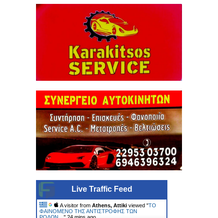
Live Traffic Feed
A visitor from
Athens, Attiki
viewed "
ΤΟ
ΦΑΙΝΟΜΕΝΟ ΤΗΣ ΑΝΤΙΣΤΡΟΦΗΣ ΤΩΝ
ΡΟΛΩΝ…
"
24 mins ago