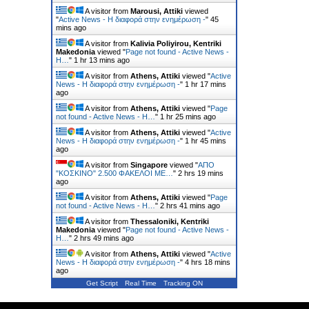
A visitor from
Marousi, Attiki
viewed
"
Active News - Η διαφορά στην ενημέρωση -
"
45
mins ago
A visitor from
Kalivia Poliyirou, Kentriki
Makedonia
viewed "
Page not found - Active News -
Η…
"
1 hr 13 mins ago
A visitor from
Athens, Attiki
viewed "
Active
News - Η διαφορά στην ενημέρωση -
"
1 hr 17 mins
ago
A visitor from
Athens, Attiki
viewed "
Page
not found - Active News - Η…
"
1 hr 25 mins ago
A visitor from
Athens, Attiki
viewed "
Active
News - Η διαφορά στην ενημέρωση -
"
1 hr 45 mins
ago
A visitor from
Singapore
viewed "
ΑΠΟ
"ΚΟΣΚΙΝΟ" 2.500 ΦΑΚΕΛΟΙ ΜΕ…
"
2 hrs 19 mins
ago
A visitor from
Athens, Attiki
viewed "
Page
not found - Active News - Η…
"
2 hrs 41 mins ago
A visitor from
Thessaloniki, Kentriki
Makedonia
viewed "
Page not found - Active News -
Η…
"
2 hrs 49 mins ago
A visitor from
Athens, Attiki
viewed "
Active
News - Η διαφορά στην ενημέρωση -
"
4 hrs 18 mins
ago
Get Script
Real Time
Tracking ON