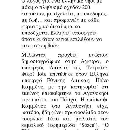
Ο λόγος για ένα ελληνικό νησί με
μόνιμο πληθυσμό σχεδόν 200
κατοίκων, με σχολεία, με υποδομές,
με ζωή… και προφανώς με κάθε
κυριαρχικό δικαίωμα να
υποδέχεται Έλληνες υπουργούς
όποτε κι όταν αυτοί επιλέξουν να
το επισκεφθούν.
Μιλώντας προχθές ενώπιον
δημοσιογράφων στην Αγκυρα, ο
υπουργός Αμυνας της Τουρκίας
Φικρί Ισίκ επιτέθηκε στον Ελληνα
υπουργό Εθνικής Αμυνας, Πάνο
Καμμένο, με την ‘κατηγορία’ ότι
εκείνος επισκέφτηκε το Αγαθονήσι
την ημέρα του Πάσχα. Η επίσκεψη
Καμμένου στο Αγαθονήσι είχε,
ωστόσο, ήδη γίνει πρωτοσέλιδο στον
τουρκικό Τύπο και μάλιστα τον
κεμαλικό (εφημερίδα ‘Sozcu’). ‘Ο