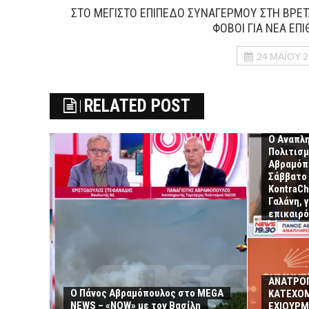
ΣΤΟ ΜΕΓΙΣΤΟ ΕΠΙΠΕΔΟ ΣΥΝΑΓΕΡΜΟΥ ΣΤΗ ΒΡΕΤ
ΦΟΒΟΙ ΓΙΑ ΝΕΑ ΕΠ
24 ΜΑΪ́ΟΥ 
RELATED POST
Ο Αναπλ
Πολιτισ
Αβραμόπο
Σάββατο 
KontraCh
Γαλάνη, 
επικαιρό
ΑΝΑΤΡΟΠ
Ο Πάνος Αβραμόπουλος στο MEGA
ΚΑΤΕΧΟΜ
NEWS – «NOW» με τον Βασίλη
ΕΧΙΟΥΡΜ