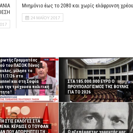
ΑΝΙΑ
Μνημόνιο έως το 2080 και χωρίς ελάφρυνση χρέο
ΙΘΕΣΗ
24 ΜΑΪ́ΟΥ 2017
2017
ηρωτής Γραμματέας
μού του ΠΑΣΟΚ Πάνος
υλος, μίλησε το
11/7/26 στο
annel και στη Σοφία
ΣΤΑ 185.000.000 ΕΥΡΩ Ο
για την τρέχουσα πολιτική
ΠΡΟΥΠΟΛΟΓΙΣΜΟΣ ΤΗΣ ΒΟΥΛΗΣ
τητα !
ΓΙΑ ΤΟ 2026
Η ΣΤΙΣ ΕΚΛΟΓΕΣ ΣΤΑ
ΕΝΑ: ΚΕΡΔΙΣΕ Ο ΤΟΥΦΑΝ
ΑΝ ΠΟΥ ΑΠΟΡΡΙΠΤΕΙ ΤΗ
Ο αξεπέραστος χορευτής μας