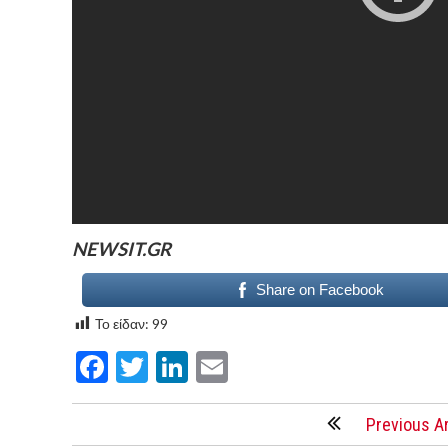
NEWSIT.GR
Share on Facebook
Το είδαν:
99
Facebook
Twitter
LinkedIn
Email
Previous Ar