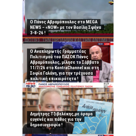
Ο Πάνος Αβραμόπουλος στο MEGA
NEWS – «NOW» με τον Βασίλη Σφήνα
3-8-26 !
Ο Αναπληρωτής Γραμματέας
Πολιτισμού του ΠΑΣΟΚ Πάνος
Αβραμόπουλος, μίλησε το Σάββατο
11/7/26 στο KontraChannel και στη
Σοφία Γαλάνη, για την τρέχουσα
πολιτική επικαιρότητα !
Δημήτρης Τζιβελέκης,με όραμα
ευγενές και πάθος για την
δημοσιογραφία !