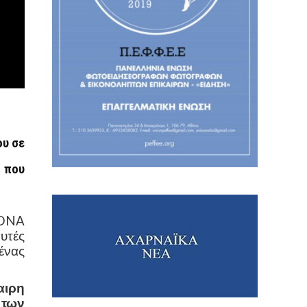
ου σε
, που
 DNA
αυτές
ένας
αιρη
 των