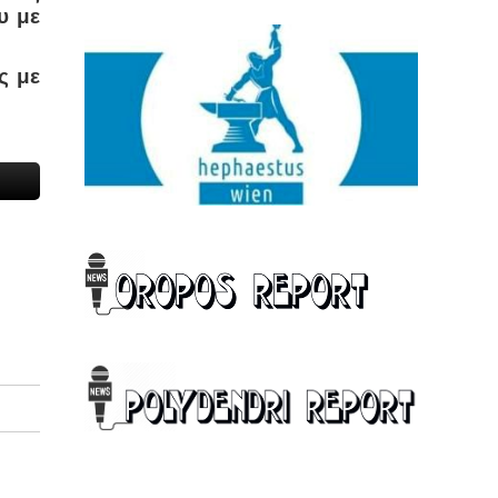
υ με
ς με