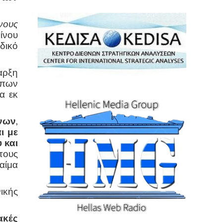
ίνους
ίνου
δικό
αρξη
ύπων
α εκ
νων
,
ι
με
 και
τους
αίμα
ικής
ακές