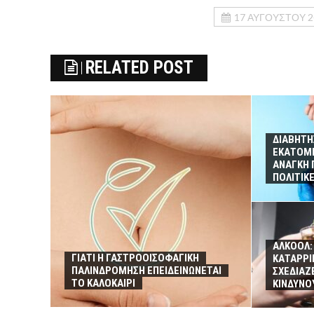
17 ΑΥΓΟΎΣΤΟΥ 2
RELATED POST
ΔΙΑΒΗΤΗ
ΕΚΑΤΟΜΜ
ΑΝΑΓΚΗ 
ΠΟΛΙΤΙΚΕ
ΑΛΚΟΟΛ:
ΓΙΑΤΙ Η ΓΑΣΤΡΟΟΙΣΟΦΑΓΙΚΗ
ΚΑΤΑΡΡΙ
ΠΑΛΙΝΔΡΟΜΗΣΗ ΕΠΕΙΔΕΙΝΩΝΕΤΑΙ
ΣΧΕΔΙΑΖ
ΤΟ ΚΑΛΟΚΑΙΡΙ
ΚΙΝΔΥΝΟ