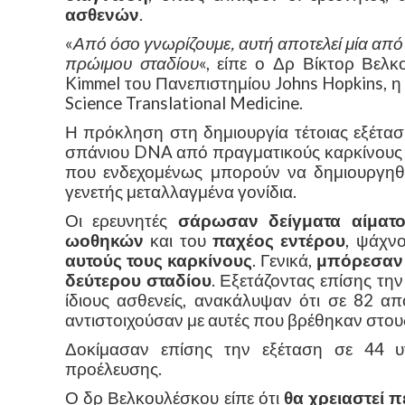
ασθενών
.
«
Από όσο γνωρίζουμε, αυτή αποτελεί μία από 
πρώιμου σταδίου
«, είπε ο Δρ Βίκτορ Βελ
Kimmel του Πανεπιστημίου Johns Hopkins, η
Science Translational Medicine.
Η πρόκληση στη δημιουργία τέτοιας εξέταση
σπάνιου DNA από πραγματικούς καρκίνους κ
που ενδεχομένως μπορούν να δημιουργηθ
γενετής μεταλλαγμένα γονίδια.
Οι ερευνητές
σάρωσαν δείγματα αίματο
ωοθηκών
και του
παχέος εντέρου
, ψάχν
αυτούς τους καρκίνους
. Γενικά,
μπόρεσαν 
δεύτερου σταδίου
. Εξετάζοντας επίσης τη
ίδιους ασθενείς, ανακάλυψαν ότι σε 82 α
αντιστοιχούσαν με αυτές που βρέθηκαν στους
Δοκίμασαν επίσης την εξέταση σε 44 υγ
προέλευσης.
Ο δρ Βελκουλέσκου είπε ότι
θα χρειαστεί 