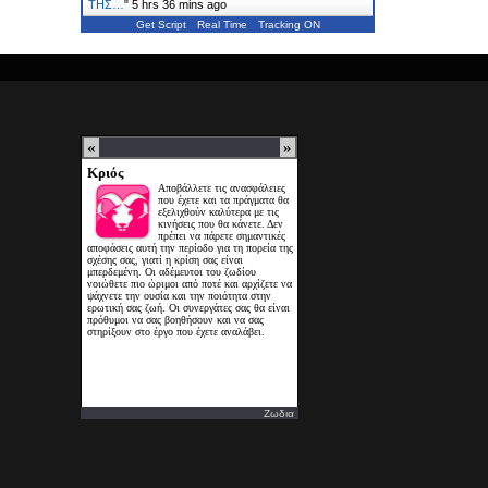
ΤΗΣ…
"
5 hrs 36 mins ago
Get Script
Real Time
Tracking ON
Ζωδια