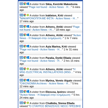
A visitor from
Sikia, Kentriki Makedonia
viewed "
Page not found - Active News - Η…
"
6 mins
ago
A visitor from
Irakleion, Kriti
viewed
"
ΜΑΚΑΡΟΝΟΠΙΤΑ ΜΕ ΦΕΤΑ - Active News - Η…
"
17 mins ago
A visitor from
Athens, Attiki
viewed "
Page
not found - Active News - Η…
"
18 mins ago
A visitor from
Athens, Attiki
viewed "
Active
News - Η διαφορά στην ενημέρωση -
"
1 hr 7 mins
ago
A visitor from
Ayia Marina, Kriti
viewed
"
Page not found - Active News - Η…
"
1 hr 31 mins
ago
A visitor from
Paralia, Dytiki Ellada
viewed
"
Page not found - Active News - Η…
"
2 hrs 15 mins
ago
A visitor from
Athens, Attiki
viewed "
Η
MSG ELECTRICAL INSTALLATIONS (MSG…
"
4 hrs
ago
A visitor from
Myrina, Voreio Aigaio
viewed
"
ΟΙΚΟΝΟΜΙΑ Archives - Active News - Η…
"
5 hrs
12 mins ago
A visitor from
Eleousa, Ipeiros
viewed
"
Active News - Η διαφορά στην ενημέρωση -
"
5 hrs
24 mins ago
A visitor from
Chalkida, Sterea Ellada
viewed "
Ο ΣΤΑΥΡΟΣ ΒΕΝΙΖΕΛΟΣ ΝΕΟΣ ΠΡΕΣΒΗΣ