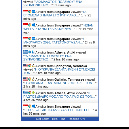
viewed "
"ΑΙΧΜΑΛΩΤΟΣ ΠΟΛΕΜΟΥ" ΕΝΑ
ΣΥΓΚΛΟΝΙΣΤΙΚΟ…
"
31 mins ago
A visitor from
Singapore
viewed "
ΤΑ
ΕΠΟΜΕΝΑ ΒΗΜΑΤΑ ΣΤΟ ΚΥΠΡΙΑΚΟ…
"
1 hr 21
mins ago
A visitor from
Singapore
viewed "
INDIAN
WELLS: ΣΤΑ ΗΜΙΤΕΛΙΚΑ ΜΕ ΝΕΑ…
"
1 hr 44 mins
ago
A visitor from
Singapore
viewed "
4
ΙΑΝΟΥΑΡΙΟΥ 2026: ΤΑ ΓΕΓΟΝΟΤΑ ΣΑΝ…
"
2 hrs 8
mins ago
A visitor from
Athens, Attiki
viewed
"
"ΑΙΧΜΑΛΩΤΟΣ ΠΟΛΕΜΟΥ" ΕΝΑ
ΣΥΓΚΛΟΝΙΣΤΙΚΟ…
"
2 hrs 10 mins ago
A visitor from
Springfield, Nebraska
viewed "
H ΟΥΚΡΑΝΙΑ ΕΞΑΝΤΛΗΜΕΝΗ ΣΥΝΕΧΙΖΕΙ
ΤΟΝ…
"
2 hrs 18 mins ago
A visitor from
Gallatin, Tennessee
viewed
"
H ΟΥΚΡΑΝΙΑ ΕΞΑΝΤΛΗΜΕΝΗ ΣΥΝΕΧΙΖΕΙ ΤΟΝ…
"
2 hrs 18 mins ago
A visitor from
Athens, Attiki
viewed "
Ο
ΠΛΩΤΟΣ ΔΙΑΔΡΟΜΟΣ ΑΠΟ ΤΟ ΑΙΓΑΙΟ ΩΣ ΤΟΝ…
"
4 hrs 36 mins ago
A visitor from
Singapore
viewed
"
ΕΠΙΣΚΕΨΗ ΥΦΕΘΑ ΑΛΚΙΒΙΑΔΗ ΣΤΕΦΑΝΗ ΣΕ…
"
4
hrs 55 mins ago
Get Script
Real Time
Tracking ON