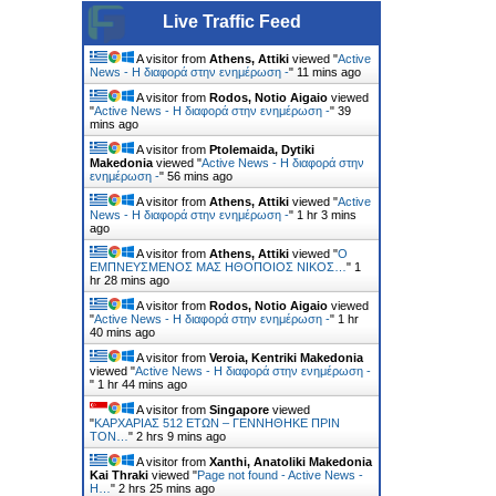
Live Traffic Feed
A visitor from
Athens, Attiki
viewed "
Active
News - Η διαφορά στην ενημέρωση -
"
11 mins ago
A visitor from
Rodos, Notio Aigaio
viewed
"
Active News - Η διαφορά στην ενημέρωση -
"
39
mins ago
A visitor from
Ptolemaida, Dytiki
Makedonia
viewed "
Active News - Η διαφορά στην
ενημέρωση -
"
56 mins ago
A visitor from
Athens, Attiki
viewed "
Active
News - Η διαφορά στην ενημέρωση -
"
1 hr 3 mins
ago
A visitor from
Athens, Attiki
viewed "
Ο
ΕΜΠΝΕΥΣΜΕΝΟΣ ΜΑΣ ΗΘΟΠΟΙΟΣ ΝΙΚΟΣ…
"
1
hr 28 mins ago
A visitor from
Rodos, Notio Aigaio
viewed
"
Active News - Η διαφορά στην ενημέρωση -
"
1 hr
40 mins ago
A visitor from
Veroia, Kentriki Makedonia
viewed "
Active News - Η διαφορά στην ενημέρωση -
"
1 hr 44 mins ago
A visitor from
Singapore
viewed
"
ΚΑΡΧΑΡΙΑΣ 512 ΕΤΩΝ – ΓΕΝΝΗΘΗΚΕ ΠΡΙΝ
ΤΟΝ…
"
2 hrs 9 mins ago
A visitor from
Xanthi, Anatoliki Makedonia
Kai Thraki
viewed "
Page not found - Active News -
Η…
"
2 hrs 25 mins ago