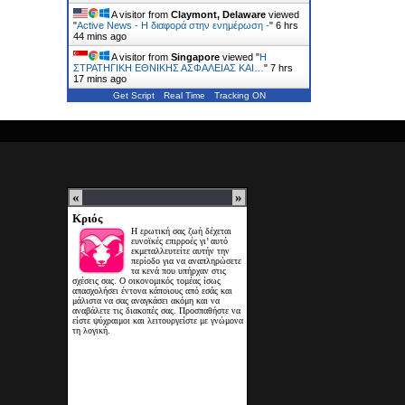
A visitor from
Claymont, Delaware
viewed
"
Active News - Η διαφορά στην ενημέρωση -
"
6 hrs
44 mins ago
A visitor from
Singapore
viewed "
Η
ΣΤΡΑΤΗΓΙΚΗ ΕΘΝΙΚΗΣ ΑΣΦΑΛΕΙΑΣ ΚΑΙ…
"
7 hrs
17 mins ago
Get Script
Real Time
Tracking ON