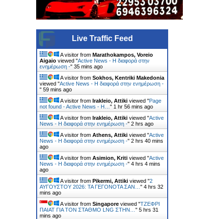
Live Traffic Feed
A visitor from
Marathokampos, Voreio
Aigaio
viewed "
Active News - Η διαφορά στην
ενημέρωση -
"
36 mins ago
A visitor from
Sokhos, Kentriki Makedonia
viewed "
Active News - Η διαφορά στην ενημέρωση -
"
59 mins ago
A visitor from
Irakleio, Attiki
viewed "
Page
not found - Active News - Η…
"
1 hr 56 mins ago
A visitor from
Irakleio, Attiki
viewed "
Active
News - Η διαφορά στην ενημέρωση -
"
2 hrs ago
A visitor from
Athens, Attiki
viewed "
Active
News - Η διαφορά στην ενημέρωση -
"
2 hrs 40 mins
ago
A visitor from
Asimion, Kriti
viewed "
Active
News - Η διαφορά στην ενημέρωση -
"
4 hrs 4 mins
ago
A visitor from
Pikermi, Attiki
viewed "
2
ΑΥΓΟΥΣΤΟΥ 2026: ΤΑ ΓΕΓΟΝΟΤΑ ΣΑΝ…
"
4 hrs 32
mins ago
A visitor from
Singapore
viewed "
ΤΖΕΦΡΙ
ΠΑΙΑΤ ΓΙΑ ΤΟΝ ΣΤΑΘΜΟ LNG ΣΤΗΝ…
"
5 hrs 31
mins ago