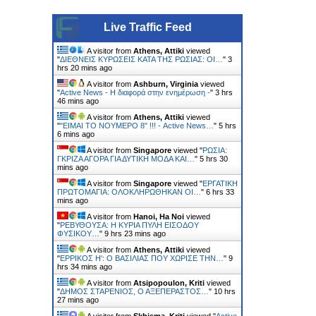
Live Traffic Feed
A visitor from
Athens, Attiki
viewed
"
ΔΙΕΘΝΕΙΣ ΚΥΡΩΣΕΙΣ ΚΑΤΑ ΤΗΣ ΡΩΣΙΑΣ: ΟΙ…
"
3
hrs 20 mins ago
A visitor from
Ashburn, Virginia
viewed
"
Active News - Η διαφορά στην ενημέρωση -
"
3 hrs
46 mins ago
A visitor from
Athens, Attiki
viewed
"
"ΕΙΜΑΙ ΤΟ ΝΟΥΜΕΡΟ 8" !!! - Active News…
"
5 hrs
6 mins ago
A visitor from
Singapore
viewed "
ΡΩΣΙΑ:
ΓΚΡΙΖΑ ΑΓΟΡΑ ΓΙΑ ΔΥΤΙΚΗ ΜΟΔΑ ΚΑΙ…
"
5 hrs 30
mins ago
A visitor from
Singapore
viewed "
ΕΡΓΑΤΙΚΗ
ΠΡΩΤΟΜΑΓΙΑ: ΟΛΟΚΛΗΡΩΘΗΚΑΝ ΟΙ…
"
6 hrs 33
mins ago
A visitor from
Hanoi, Ha Noi
viewed
"
ΡΕΒΥΘΟΥΣΑ: H ΚΥΡΙΑ ΠΥΛΗ ΕΙΣΟΔΟΥ
ΦΥΣΙΚΟΥ…
"
9 hrs 23 mins ago
A visitor from
Athens, Attiki
viewed
"
ΕΡΡΙΚΟΣ H': Ο ΒΑΣΙΛΙΑΣ ΠΟΥ ΧΩΡΙΣΕ ΤΗΝ…
"
9
hrs 34 mins ago
A visitor from
Atsipopoulon, Kriti
viewed
"
ΔΗΜΟΣ ΣΤΑΡΕΝΙΟΣ, Ο ΑΞΕΠΕΡΑΣΤΟΣ…
"
10 hrs
27 mins ago