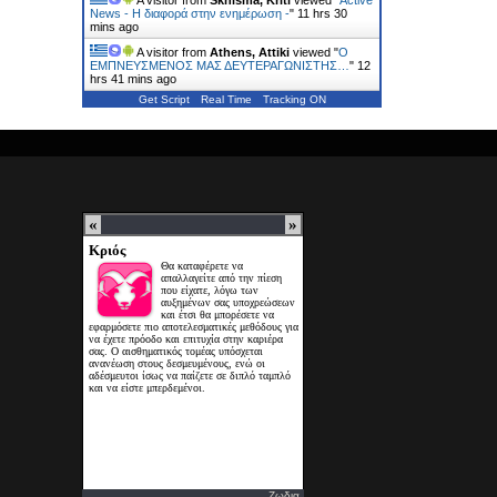
A visitor from
Skhisma, Kriti
viewed "
Active
News - Η διαφορά στην ενημέρωση -
"
11 hrs 30
mins ago
A visitor from
Athens, Attiki
viewed "
Ο
ΕΜΠΝΕΥΣΜΕΝΟΣ ΜΑΣ ΔΕΥΤΕΡΑΓΩΝΙΣΤΗΣ…
"
12
hrs 41 mins ago
Get Script
Real Time
Tracking ON
Ζωδια