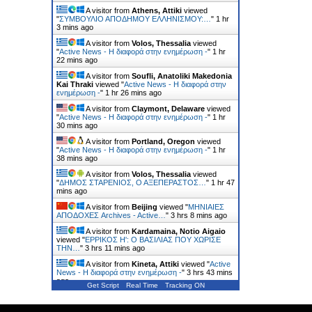
A visitor from
Athens, Attiki
viewed
"
ΣΥΜΒΟΥΛΙΟ ΑΠΟΔΗΜΟΥ ΕΛΛΗΝΙΣΜΟΥ:…
"
1 hr
3 mins ago
A visitor from
Volos, Thessalia
viewed
"
Active News - Η διαφορά στην ενημέρωση -
"
1 hr
22 mins ago
A visitor from
Soufli, Anatoliki Makedonia
Kai Thraki
viewed "
Active News - Η διαφορά στην
ενημέρωση -
"
1 hr 26 mins ago
A visitor from
Claymont, Delaware
viewed
"
Active News - Η διαφορά στην ενημέρωση -
"
1 hr
30 mins ago
A visitor from
Portland, Oregon
viewed
"
Active News - Η διαφορά στην ενημέρωση -
"
1 hr
38 mins ago
A visitor from
Volos, Thessalia
viewed
"
ΔΗΜΟΣ ΣΤΑΡΕΝΙΟΣ, Ο ΑΞΕΠΕΡΑΣΤΟΣ…
"
1 hr 47
mins ago
A visitor from
Beijing
viewed "
ΜΗΝΙΑΙΕΣ
ΑΠΟΔΟΧΕΣ Archives - Active…
"
3 hrs 8 mins ago
A visitor from
Kardamaina, Notio Aigaio
viewed "
ΕΡΡΙΚΟΣ H': Ο ΒΑΣΙΛΙΑΣ ΠΟΥ ΧΩΡΙΣΕ
ΤΗΝ…
"
3 hrs 11 mins ago
A visitor from
Kineta, Attiki
viewed "
Active
News - Η διαφορά στην ενημέρωση -
"
3 hrs 43 mins
ago
Get Script
Real Time
Tracking ON