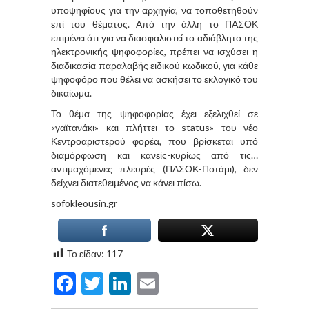
υποψηφίους για την αρχηγία, να τοποθετηθούν
επί του θέματος. Από την άλλη το ΠΑΣΟΚ
επιμένει ότι για να διασφαλιστεί το αδιάβλητο της
ηλεκτρονικής ψηφοφορίες, πρέπει να ισχύσει η
διαδικασία παραλαβής ειδικού κωδικού, για κάθε
ψηφοφόρο που θέλει να ασκήσει το εκλογικό του
δικαίωμα.
Το θέμα της ψηφοφορίας έχει εξελιχθεί σε
«γαϊτανάκι» και πλήττει το status» του νέο
Κεντροαριστερού φορέα, που βρίσκεται υπό
διαμόρφωση και κανείς-κυρίως από τις…
αντιμαχόμενες πλευρές (ΠΑΣΟΚ-Ποτάμι), δεν
δείχνει διατεθειμένος να κάνει πίσω.
sofokleousin.gr
Το είδαν:
117
Facebook
Twitter
LinkedIn
Email