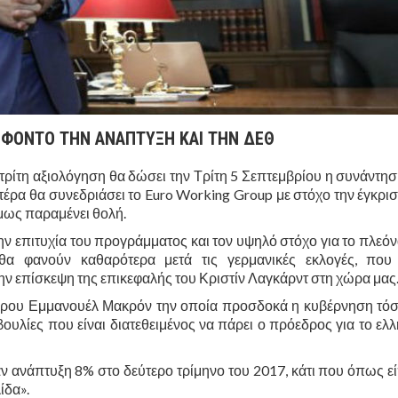
 ΦΟΝΤΟ ΤΗΝ ΑΝΑΠΤΥΞΗ ΚΑΙ ΤΗΝ ΔΕΘ
τρίτη αξιολόγηση θα δώσει την Τρίτη 5 Σεπτεμβρίου η συνάντησ
έρα θα συνεδριάσει το Euro Working Group με στόχο την έγκρισ
μως παραμένει θολή.
την επιτυχία του προγράμματος και τον υψηλό στόχο για το πλεό
θα φανούν καθαρότερα μετά τις γερμανικές εκλογές, που 
την επίσκεψη της επικεφαλής του Κριστίν Λαγκάρντ στη χώρα μας
έδρου Εμμανουέλ Μακρόν την οποία προσδοκά η κυβέρνηση τόσ
υλίες που είναι διατεθειμένος να πάρει ο πρόεδρος για το ελλ
αν ανάπτυξη 8% στο δεύτερο τρίμηνο του 2017, κάτι που όπως εί
ίδα».