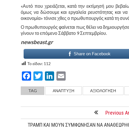
«Αυτό που χρειάζεται, κατά την εκτίμησή μου βεβαί
όμως να δώσουμε και εργαλεία ρευστότητας και να 
οικονομία» τόνισε χθες ο πρωθυπουργός κατά τη συνά
Ο πρωθυπουργός φαίνεται πως θέλει να δημιουργήσει ε
γίνουν το επόμενο Σάββατο 9 Σεπτεμβρίου.
newsbeast.gr
Share on Facebook
Το είδαν:
112
Facebook
Twitter
LinkedIn
Email
TAG
ΑΝΑΠΤΥΞΗ
ΑΞΙΟΛΟΓΗΣΗ
Previous Ar
ΤΡΑΜΠ ΚΑΙ ΜΟΥΝ ΣΥΜΦΩΝΗΣΑΝ ΝΑ ΑΝΑΘΕΩΡΗΘ