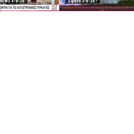
NEWS 4-8-26
Σφήνα 3-8-26 !