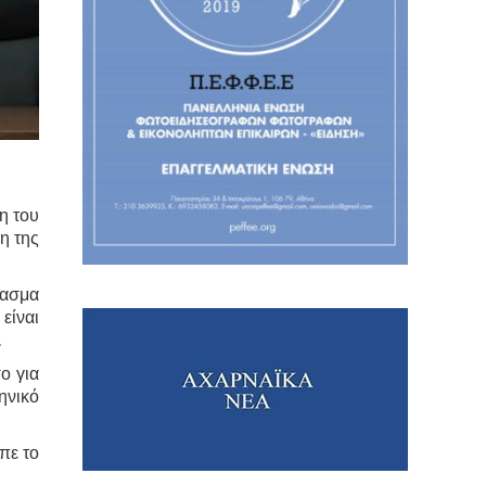
η του
η της
νασμα
είναι
.
ο για
ηνικό
πε το