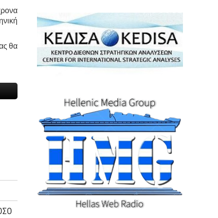
χρονα
ηνική
ας θα
ΟΣΟ