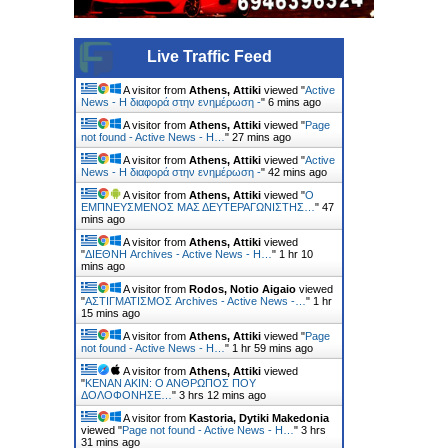
Live Traffic Feed
A visitor from
Athens, Attiki
viewed "
Active
News - Η διαφορά στην ενημέρωση -
"
6 mins ago
A visitor from
Athens, Attiki
viewed "
Page
not found - Active News - Η…
"
27 mins ago
A visitor from
Athens, Attiki
viewed "
Active
News - Η διαφορά στην ενημέρωση -
"
42 mins ago
A visitor from
Athens, Attiki
viewed "
Ο
ΕΜΠΝΕΥΣΜΕΝΟΣ ΜΑΣ ΔΕΥΤΕΡΑΓΩΝΙΣΤΗΣ…
"
47
mins ago
A visitor from
Athens, Attiki
viewed
"
ΔΙΕΘΝΗ Archives - Active News - Η…
"
1 hr 10
mins ago
A visitor from
Rodos, Notio Aigaio
viewed
"
ΑΣΤΙΓΜΑΤΙΣΜΟΣ Archives - Active News -…
"
1 hr
15 mins ago
A visitor from
Athens, Attiki
viewed "
Page
not found - Active News - Η…
"
1 hr 59 mins ago
A visitor from
Athens, Attiki
viewed
"
ΚΕΝΑΝ ΑΚΙΝ: Ο ΑΝΘΡΩΠΟΣ ΠΟΥ
ΔΟΛΟΦΟΝΗΣΕ…
"
3 hrs 12 mins ago
A visitor from
Kastoria, Dytiki Makedonia
viewed "
Page not found - Active News - Η…
"
3 hrs
31 mins ago