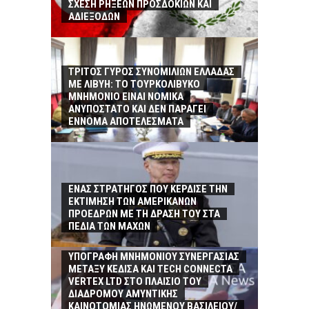
ΣΧΕΣΗ ΡΗΞΕΩΝ ΠΡΟΣΔΟΚΙΩΝ ΚΑΙ
ΑΔΙΕΞΟΔΩΝ
ΤΡΙΤΟΣ ΓΥΡΟΣ ΣΥΝΟΜΙΛΙΩΝ ΕΛΛΑΔΑΣ
ΜΕ ΛΙΒΥΗ: ΤΟ ΤΟΥΡΚΟΛΙΒΥΚΟ
ΜΝΗΜΟΝΙΟ ΕΙΝΑΙ ΝΟΜΙΚΑ
ΑΝΥΠΟΣΤΑΤΟ ΚΑΙ ΔΕΝ ΠΑΡΑΓΕΙ
ΕΝΝΟΜΑ ΑΠΟΤΕΛΕΣΜΑΤΑ
ΕΝΑΣ ΣΤΡΑΤΗΓΟΣ ΠΟΥ ΚΕΡΔΙΣΕ ΤΗΝ
ΕΚΤΙΜΗΣΗ ΤΩΝ ΑΜΕΡΙΚΑΝΩΝ
ΠΡΟΕΔΡΩΝ ΜΕ ΤΗ ΔΡΑΣΗ ΤΟΥ ΣΤΑ
ΠΕΔΙΑ ΤΩΝ ΜΑΧΩΝ
ΥΠΟΓΡΑΦΗ MΝΗΜΟΝΙΟΥ ΣΥΝΕΡΓΑΣΙΑΣ
ΜΕΤΑΞΥ ΚΕΔΙΣΑ ΚΑΙ TECH CONNECTA
VERTEX LTD ΣΤΟ ΠΛΑΙΣΙΟ ΤΟΥ
ΔΙΑΔΡΟΜΟΥ ΑΜΥΝΤΙΚΗΣ
ΚΑΙΝΟΤΟΜΙΑΣ ΗΝΩΜΕΝΟΥ ΒΑΣΙΛΕΙΟΥ/