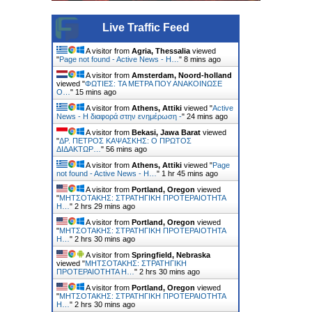
Live Traffic Feed
A visitor from
Agria, Thessalia
viewed
"
Page not found - Active News - Η…
"
8 mins ago
A visitor from
Amsterdam, Noord-holland
viewed "
ΦΩΤΙΕΣ: ΤΑ ΜΕΤΡΑ ΠΟΥ ΑΝΑΚΟΙΝΩΣΕ
Ο…
"
15 mins ago
A visitor from
Athens, Attiki
viewed "
Active
News - Η διαφορά στην ενημέρωση -
"
24 mins ago
A visitor from
Bekasi, Jawa Barat
viewed
"
ΔΡ. ΠΕΤΡΟΣ ΚΑΨΑΣΚΗΣ: Ο ΠΡΩΤΟΣ
ΔΙΔΑΚΤΩΡ…
"
56 mins ago
A visitor from
Athens, Attiki
viewed "
Page
not found - Active News - Η…
"
1 hr 45 mins ago
A visitor from
Portland, Oregon
viewed
"
ΜΗΤΣΟΤΑΚΗΣ: ΣΤΡΑΤΗΓΙΚΗ ΠΡΟΤΕΡΑΙΟΤΗΤΑ
Η…
"
2 hrs 29 mins ago
A visitor from
Portland, Oregon
viewed
"
ΜΗΤΣΟΤΑΚΗΣ: ΣΤΡΑΤΗΓΙΚΗ ΠΡΟΤΕΡΑΙΟΤΗΤΑ
Η…
"
2 hrs 30 mins ago
A visitor from
Springfield, Nebraska
viewed "
ΜΗΤΣΟΤΑΚΗΣ: ΣΤΡΑΤΗΓΙΚΗ
ΠΡΟΤΕΡΑΙΟΤΗΤΑ Η…
"
2 hrs 30 mins ago
A visitor from
Portland, Oregon
viewed
"
ΜΗΤΣΟΤΑΚΗΣ: ΣΤΡΑΤΗΓΙΚΗ ΠΡΟΤΕΡΑΙΟΤΗΤΑ
Η…
"
2 hrs 30 mins ago