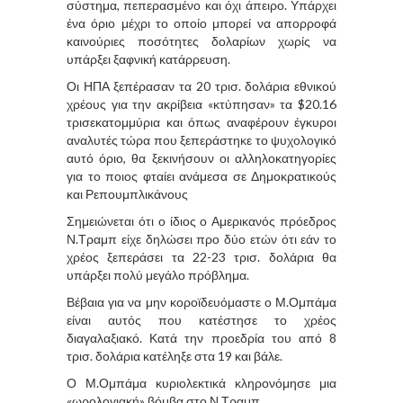
σύστημα, πεπερασμένο και όχι άπειρο. Υπάρχει
ένα όριο μέχρι το οποίο μπορεί να απορροφά
καινούριες ποσότητες δολαρίων χωρίς να
υπάρξει ξαφνική κατάρρευση.
Οι ΗΠΑ ξεπέρασαν τα 20 τρισ. δολάρια εθνικού
χρέους για την ακρίβεια «κτύπησαν» τα $20.16
τρισεκατομμύρια και όπως αναφέρουν έγκυροι
αναλυτές τώρα που ξεπεράστηκε το ψυχολογικό
αυτό όριο, θα ξεκινήσουν οι αλληλοκατηγορίες
για το ποιος φταίει ανάμεσα σε Δημοκρατικούς
και Ρεπουμπλικάνους
Σημειώνεται ότι ο ίδιος ο Αμερικανός πρόεδρος
Ν.Τραμπ είχε δηλώσει προ δύο ετών ότι εάν το
χρέος ξεπεράσει τα 22-23 τρισ. δολάρια θα
υπάρξει πολύ μεγάλο πρόβλημα.
Βέβαια για να μην κοροϊδευόμαστε ο Μ.Ομπάμα
είναι αυτός που κατέστησε το χρέος
διαγαλαξιακό. Κατά την προεδρία του από 8
τρισ. δολάρια κατέληξε στα 19 και βάλε.
Ο Μ.Ομπάμα κυριολεκτικά κληρονόμησε μια
«ωρολογιακή» βόμβα στο Ν.Τραμπ.