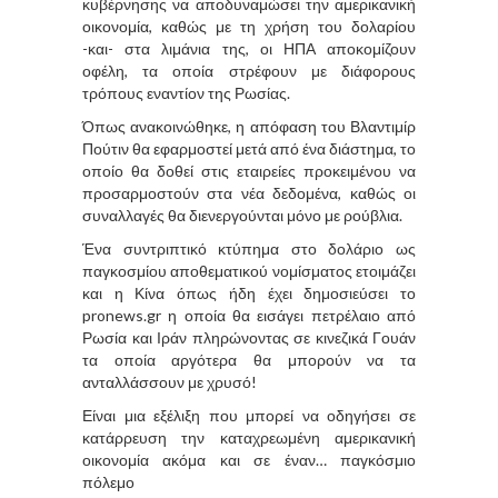
κυβέρνησης να αποδυναμώσει την αμερικανική
οικονομία, καθώς με τη χρήση του δολαρίου
-και- στα λιμάνια της, οι ΗΠΑ αποκομίζουν
οφέλη, τα οποία στρέφουν με διάφορους
τρόπους εναντίον της Ρωσίας.
Όπως ανακοινώθηκε, η απόφαση του Βλαντιμίρ
Πούτιν θα εφαρμοστεί μετά από ένα διάστημα, το
οποίο θα δοθεί στις εταιρείες προκειμένου να
προσαρμοστούν στα νέα δεδομένα, καθώς οι
συναλλαγές θα διενεργούνται μόνο με ρούβλια.
Ένα συντριπτικό κτύπημα στο δολάριο ως
παγκοσμίου αποθεματικού νομίσματος ετοιμάζει
και η Κίνα όπως ήδη έχει δημοσιεύσει το
pronews.gr
η οποία θα εισάγει πετρέλαιο από
Ρωσία και Ιράν πληρώνοντας σε κινεζικά Γουάν
τα οποία αργότερα θα μπορούν να τα
ανταλλάσσουν με χρυσό!
Είναι μια εξέλιξη που μπορεί να οδηγήσει σε
κατάρρευση την καταχρεωμένη αμερικανική
οικονομία ακόμα και σε έναν… παγκόσμιο
πόλεμο