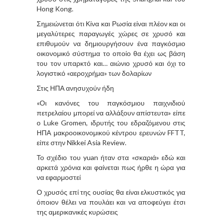
Hong Kong.
Σημειώνεται ότι Κίνα και Ρωσία είναι πλέον και οι
μεγαλύτερες παραγωγές χώρες σε χρυσό και
επιθυμούν να δημιουργήσουν ένα παγκόσμιο
οικονομικό σύστημα το οποίο θα έχει ως βάση
του τον υπαρκτό και… αιώνιο χρυσό και όχι το
λογιστικό «αεροχρήμα» των δολαρίων
Στις ΗΠΑ ανησυχούν ήδη
«Οι κανόνες του παγκόσμιου παιχνιδιού
πετρελαίου μπορεί να αλλάξουν απίστευτα» είπε
ο Luke Gromen, ιδρυτής του εδραζόμενου στις
ΗΠΑ μακροοικονομικού κέντρου ερευνών FFTT,
είπε στην Nikkei Asia Review.
Το σχέδιο του yuan ήταν στα «σκαριά» εδώ και
αρκετά χρόνια και φαίνεται πως ήρθε η ώρα για
να εφαρμοστεί
Ο χρυσός επί της ουσίας θα είναι ελκυστικός για
όποιον θέλει να πουλάει και να αποφεύγει έτσι
της αμερικανικές κυρώσεις