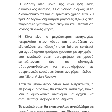
Η είδηση από μόνη της είναι ήδη ένας
οικονομικός σεισμός! Σε συνδυασμό όμως με το
διαγαλαξιακό πλέον αμερικανικό χρέος των 20
τρισ. δολαρίων δημιουργεί ραγδαίες εξελίξεις στο
παγκόσμιο γεωπολιτικό σκηνικό και μετατόπιση
ισχύος σε άλλες χώρες.
H Kίνα είναι ο μεγαλύτερος εισαγωγέας
πετρελαίου στον κόσμο και ετοιμάζεται να
εξαπολύσει μια «βροχή» από futures contract
για αγορά αργού «μαύρου χρυσού» με την χρήση
του κινεζικού yuan μετατρέψιμο σε χρυσό
επιτρέποντας έτσι σε εξαγωγείς
υδρογονανθράκων να παρακάμψουν τις
αμερικανικές κυρώσεις όπως αναφέρει η έκθεση
του Nikkei Asian Review
Έτσι το μεγαλύτερο όπλο των Αμερικανών, η
επιβολή κυρώσεων, θα καταστεί ανενεργό, ενώ η
ίδια η αμερικανική οικονομία θα αρχίσει να
αντιμετωπίζει σοβαρά προβλήματα.
Το κινεζικό yuan θα είναι εντελώς ανταλλάξιμο σε
χρυσό στις χρηματαγορές της Shanghai και του