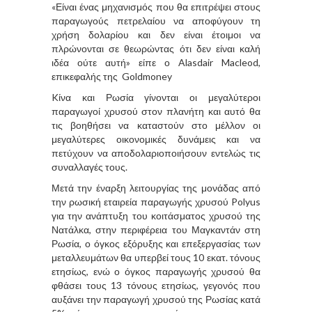
«Είναι ένας μηχανισμός που θα επιτρέψει στους
παραγωγούς πετρελαίου να αποφύγουν τη
χρήση δολαρίου και δεν είναι έτοιμοι να
πλρώνονται σε θεωρώντας ότι δεν είναι καλή
ιδέα ούτε αυτή» είπε ο Alasdair Macleod,
επικεφαλής της Goldmoney
Kίνα και Ρωσία γίνονται οι μεγαλύτεροι
παραγωγοί χρυσού στον πλανήτη και αυτό θα
τις βοηθήσει να καταστούν στο μέλλον οι
μεγαλύτερες οικονομικές δυνάμεις και να
πετύχουν να αποδολαριοποιήσουν εντελώς τις
συναλλαγές τους.
Μετά την έναρξη λειτουργίας της μονάδας από
την ρωσική εταιρεία παραγωγής χρυσού Polyus
για την ανάπτυξη του κοιτάσματος χρυσού της
Νατάλκα, στην περιφέρεια του Μαγκαντάν στη
Ρωσία, ο όγκος εξόρυξης και επεξεργασίας των
μεταλλευμάτων θα υπερβεί τους 10 εκατ. τόνους
ετησίως, ενώ ο όγκος παραγωγής χρυσού θα
φθάσει τους 13 τόνους ετησίως, γεγονός που
αυξάνει την παραγωγή χρυσού της Ρωσίας κατά