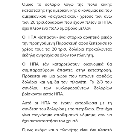
Όμως το δολάριο λόγω της πολύ κακής
κατάστασης της αμερικανικής οικονομίας και του
αμερικανικού «διαγαλαξιακού» χρέους των άνω
των 20 τρισ.δολαρίων που έχουν πλέον οι ΗΠΑ,
έχει πλέον ένα πολύ αμφίβολο μέλλον
Οι ΗΠΑ «έσπασαν» ένα ιστορικό αρνητικό ρεκόρ
την προηγούμενη Παρασκευή αφού ξεπέρασε το
χρέος τους τα 20 τρισ. δολάρια προκαλώντας
έκδηλη ανησυχία σε όλον τον πλανήτη.
Οι ΗΠΑ εάν καταρρεύσουν οικονομικά θα
συμπαρασύρουν άπαντες στην καταστροφή.
Πρόκειται για μια χώρα που τυπώνει αφειδώς
δολάρια και γεμίζει τον πλανήτη. Τα 2/3 του
συνόλου των κυκλοφορούντων δολαρίων
βρίσκονται εκτός ΗΠΑ.
Αυτό οι ΗΠΑ το έχουν κατορθώσει με τη
σύνδεση του δολαρίου με το πετρέλαιο. Έτσι έχει
γίνει παγκόσμιο αποθεματικό νόμισμα, σαν να
έχει αντικαταστήσει τον χρυσό.
Όμως ακόμα και ο πλανήτης είναι ένα κλειστό