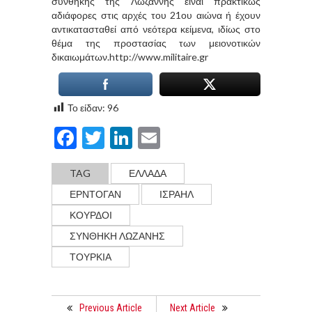
συνθήκης της Λωζάννης είναι πρακτικώς
αδιάφορες στις αρχές του 21ου αιώνα ή έχουν
αντικατασταθεί από νεότερα κείμενα, ιδίως στο
θέμα της προστασίας των μειονοτικών
δικαιωμάτων.http://www.militaire.gr
Το είδαν:
96
Facebook
Twitter
LinkedIn
Email
TAG
ΕΛΛΑΔΑ
ΕΡΝΤΟΓΆΝ
ΙΣΡΑΗΛ
ΚΟΥΡΔΟΙ
ΣΥΝΘΗΚΗ ΛΩΖΑΝΗΣ
ΤΟΥΡΚΊΑ
Previous Article
Next Article