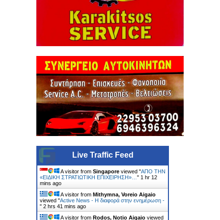
Live Traffic Feed
A visitor from
Singapore
viewed "
ΑΠΟ ΤΗΝ
«ΕΙΔΙΚΗ ΣΤΡΑΤΙΩΤΙΚΗ ΕΠΙΧΕΙΡΗΣΗ»…
"
1 hr 12
mins ago
A visitor from
Mithymna, Voreio Aigaio
viewed "
Active News - Η διαφορά στην ενημέρωση -
"
2 hrs 41 mins ago
A visitor from
Rodos, Notio Aigaio
viewed