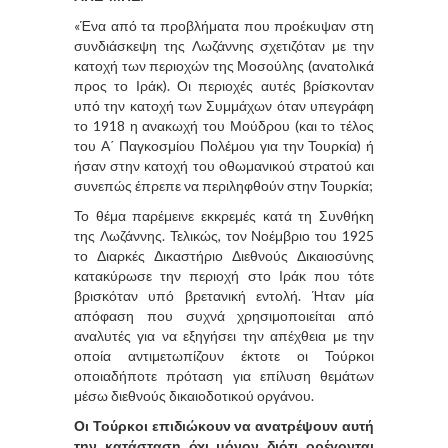
«Ένα από τα προβλήματα που προέκυψαν στη
συνδιάσκεψη της Λωζάννης σχετιζόταν με την
κατοχή των περιοχών της Μοσούλης (ανατολικά
προς το Ιράκ). Οι περιοχές αυτές βρίσκονταν
υπό την κατοχή των Συμμάχων όταν υπεγράφη
το 1918 η ανακωχή του Μούδρου (και το τέλος
του Α΄ Παγκοσμίου Πολέμου για την Τουρκία) ή
ήσαν στην κατοχή του οθωμανικού στρατού και
συνεπώς έπρεπε να περιληφθούν στην Τουρκία;
Το θέμα παρέμεινε εκκρεμές κατά τη Συνθήκη
της Λωζάννης. Τελικώς, τον Νοέμβριο του 1925
το Διαρκές Δικαστήριο Διεθνούς Δικαιοσύνης
κατακύρωσε την περιοχή στο Ιράκ που τότε
βρισκόταν υπό βρετανική εντολή. Ήταν μία
απόφαση που συχνά χρησιμοποιείται από
αναλυτές για να εξηγήσει την απέχθεια με την
οποία αντιμετωπίζουν έκτοτε οι Τούρκοι
οποιαδήποτε πρόταση για επίλυση θεμάτων
μέσω διεθνούς δικαιοδοτικού οργάνου.
Οι Τούρκοι επιδιώκουν να ανατρέψουν αυτή
την κατάσταση όχι μόνον διότι ορέγονται