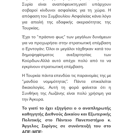
Συρία είναι αναπόφευκτη,γιατί υπάρχουν
σοβαροί κίνδυνοι ασφαλείας για τη χώρα. Η
απόφαση του Συμβουλίου Ασφαλείας κάνει λόγο
για απειλή της εδαφικής ακεραιότητας της
Τουρκίας.
Έχει το “πράσινο φως” των μεγάλων δυνάμεων
για να προχωρήσει στην στρατιωτική επέμβαση
ο Ερντογάν; Όλοι οι μεγάλοι τάχθηκαν κατά του
δημοψηφίσματος ανεξαρτησίας των
Κούρδων.Αλλά αυτό απέχει πολύ από το να
εγκρίνουν στρατιωτική επέμβαση.
Η Τουρκία πάντα επενδύει τις παρανομίες της με
“μανδύα νομιμότητας”. Πάντα επικαλείται
δικαιολογίες. Αυτή τη φορά φαίνεται ότι η
Συνθήκη της Λωζάνης είναι πολύ χρήσιμη για
την Άγκυρα.
Το γιατί το έχει εξηγήσει ο ο αναπληρωτής
καθηγητής Διεθνούς Δικαίου και Εξωτερικής
Πολιτικής στο Πάντειο Πανεπιστήμιο κ.
Άγγελος Συρίγος σε συνέντευξή του στο
ΑΠΕ-ΜΠΕ: