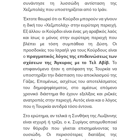
συνάντησε τη λυσσώδη αντίσταση της
Χεζμπολάχ που υποστηρίζεται από το Ιράν.
Έκτοτε θεωρεί ότι οι Κούρδοι μπορούν να γίνουν
η δική του «Χεζμπολάχ» στην ευρύτερη περιοχή.
Εξ άλλου οι Κούρδοι είναι ένας μη αραβικός λαός
και ίσως ο μόνος στην ευρύτερη περιοχή που
βλέπει με τόση συμπάθεια τη Δύση. Οι
προσδοκίες του Ισραήλ για τους Κούρδους είναι
ο
πραγματικός λόγος της επιδεινώσεως των
σχέσεων της Άγκυρας με το Τελ Αβίβ.
Το
επιφαινόμενο ήταν η απόφαση της Τουρκία να
υποστηρίξει την διάσπαση του αποκλεισμού της
Γάζας. Επομένως, ασχέτως του αποτελέσματος
του δημοψηφίσματος, στο αμέσως επόμενο
χρονικό διάστημα θα έχουν εξελίξεις και ριζικές
ανατροπές στην περιοχή. Αυτός είναι και ο λόγος
που η Τουρκία αντιδρά τόσο έντονα.
Στο ερώτημα, αν τελικά η Συνθήκη της Λωζάννης
είναι ισχυρή ή τρίζει, ο κ. Συρίγος απομυθοποιεί
τον θόρυβο που γίνεται επισημαίνοντας τα
ουσιώδη. Οι περισσότερες διατάξεις της