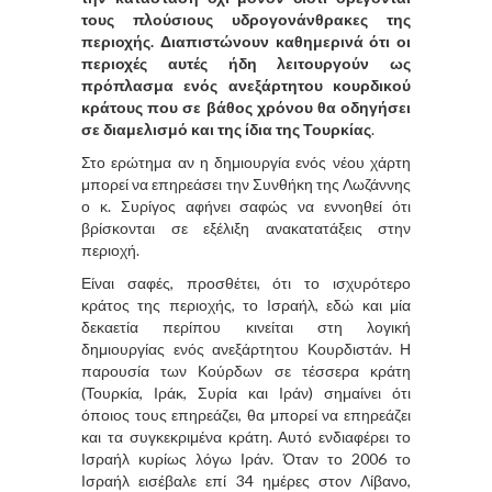
τους πλούσιους υδρογονάνθρακες της
περιοχής. Διαπιστώνουν καθημερινά ότι οι
περιοχές αυτές ήδη λειτουργούν ως
πρόπλασμα ενός ανεξάρτητου κουρδικού
κράτους που σε βάθος χρόνου θα οδηγήσει
σε διαμελισμό και της ίδια της Τουρκίας
.
Στο ερώτημα αν η δημιουργία ενός νέου χάρτη
μπορεί να επηρεάσει την Συνθήκη της Λωζάννης
ο κ. Συρίγος αφήνει σαφώς να εννοηθεί ότι
βρίσκονται σε εξέλιξη ανακατατάξεις στην
περιοχή.
Είναι σαφές, προσθέτει, ότι το ισχυρότερο
κράτος της περιοχής, το Ισραήλ, εδώ και μία
δεκαετία περίπου κινείται στη λογική
δημιουργίας ενός ανεξάρτητου Κουρδιστάν. Η
παρουσία των Κούρδων σε τέσσερα κράτη
(Τουρκία, Ιράκ, Συρία και Ιράν) σημαίνει ότι
όποιος τους επηρεάζει, θα μπορεί να επηρεάζει
και τα συγκεκριμένα κράτη. Αυτό ενδιαφέρει το
Ισραήλ κυρίως λόγω Ιράν. Όταν το 2006 το
Ισραήλ εισέβαλε επί 34 ημέρες στον Λίβανο,