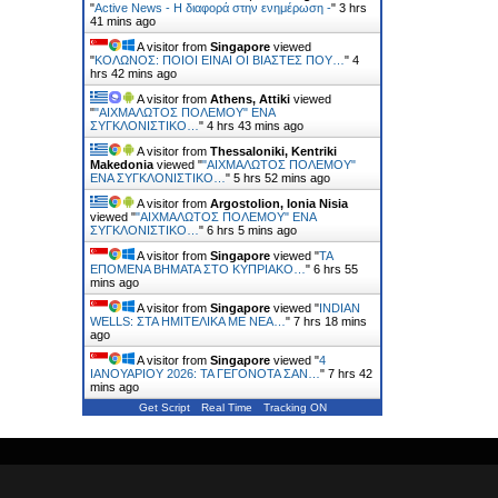
"
Active News - Η διαφορά στην ενημέρωση -
"
3 hrs
41 mins ago
A visitor from
Singapore
viewed
"
ΚΟΛΩΝΟΣ: ΠΟΙΟΙ ΕΙΝΑΙ ΟΙ ΒΙΑΣΤΕΣ ΠΟΥ…
"
4
hrs 42 mins ago
A visitor from
Athens, Attiki
viewed
"
"ΑΙΧΜΑΛΩΤΟΣ ΠΟΛΕΜΟΥ" ΕΝΑ
ΣΥΓΚΛΟΝΙΣΤΙΚΟ…
"
4 hrs 43 mins ago
A visitor from
Thessaloniki, Kentriki
Makedonia
viewed "
"ΑΙΧΜΑΛΩΤΟΣ ΠΟΛΕΜΟΥ"
ΕΝΑ ΣΥΓΚΛΟΝΙΣΤΙΚΟ…
"
5 hrs 52 mins ago
A visitor from
Argostolion, Ionia Nisia
viewed "
"ΑΙΧΜΑΛΩΤΟΣ ΠΟΛΕΜΟΥ" ΕΝΑ
ΣΥΓΚΛΟΝΙΣΤΙΚΟ…
"
6 hrs 5 mins ago
A visitor from
Singapore
viewed "
ΤΑ
ΕΠΟΜΕΝΑ ΒΗΜΑΤΑ ΣΤΟ ΚΥΠΡΙΑΚΟ…
"
6 hrs 55
mins ago
A visitor from
Singapore
viewed "
INDIAN
WELLS: ΣΤΑ ΗΜΙΤΕΛΙΚΑ ΜΕ ΝΕΑ…
"
7 hrs 18 mins
ago
A visitor from
Singapore
viewed "
4
ΙΑΝΟΥΑΡΙΟΥ 2026: ΤΑ ΓΕΓΟΝΟΤΑ ΣΑΝ…
"
7 hrs 42
mins ago
Get Script
Real Time
Tracking ON