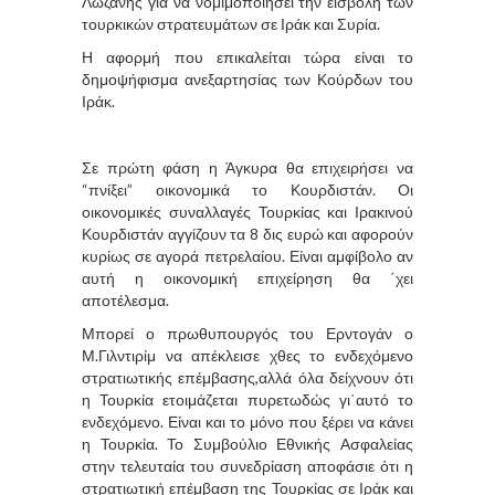
Λωζάνης για να νομιμοποιήσει την εισβολή των
τουρκικών στρατευμάτων σε Ιράκ και Συρία.
Η αφορμή που επικαλείται τώρα είναι το
δημοψήφισμα ανεξαρτησίας των Κούρδων του
Ιράκ.
Σε πρώτη φάση η Άγκυρα θα επιχειρήσει να
“πνίξει” οικονομικά το Κουρδιστάν. Οι
οικονομικές συναλλαγές Τουρκίας και Ιρακινού
Κουρδιστάν αγγίζουν τα 8 δις ευρώ και αφορούν
κυρίως σε αγορά πετρελαίου. Είναι αμφίβολο αν
αυτή η οικονομική επιχείρηση θα ΄χει
αποτέλεσμα.
Μπορεί ο πρωθυπουργός του Ερντογάν ο
Μ.Γιλντιρίμ να απέκλεισε χθες το ενδεχόμενο
στρατιωτικής επέμβασης,αλλά όλα δείχνουν ότι
η Τουρκία ετοιμάζεται πυρετωδώς γι΄αυτό το
ενδεχόμενο. Είναι και το μόνο που ξέρει να κάνει
η Τουρκία. Το Συμβούλιο Εθνικής Ασφαλείας
στην τελευταία του συνεδρίαση αποφάσιε ότι η
στρατιωτική επέμβαση της Τουρκίας σε Ιράκ και