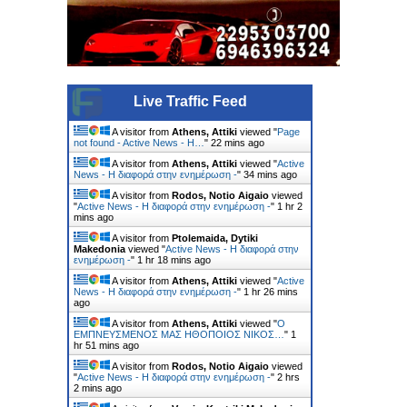
Live Traffic Feed
A visitor from
Athens, Attiki
viewed "
Page
not found - Active News - Η…
"
22 mins ago
A visitor from
Athens, Attiki
viewed "
Active
News - Η διαφορά στην ενημέρωση -
"
34 mins ago
A visitor from
Rodos, Notio Aigaio
viewed
"
Active News - Η διαφορά στην ενημέρωση -
"
1 hr 2
mins ago
A visitor from
Ptolemaida, Dytiki
Makedonia
viewed "
Active News - Η διαφορά στην
ενημέρωση -
"
1 hr 18 mins ago
A visitor from
Athens, Attiki
viewed "
Active
News - Η διαφορά στην ενημέρωση -
"
1 hr 26 mins
ago
A visitor from
Athens, Attiki
viewed "
Ο
ΕΜΠΝΕΥΣΜΕΝΟΣ ΜΑΣ ΗΘΟΠΟΙΟΣ ΝΙΚΟΣ…
"
1
hr 51 mins ago
A visitor from
Rodos, Notio Aigaio
viewed
"
Active News - Η διαφορά στην ενημέρωση -
"
2 hrs
2 mins ago