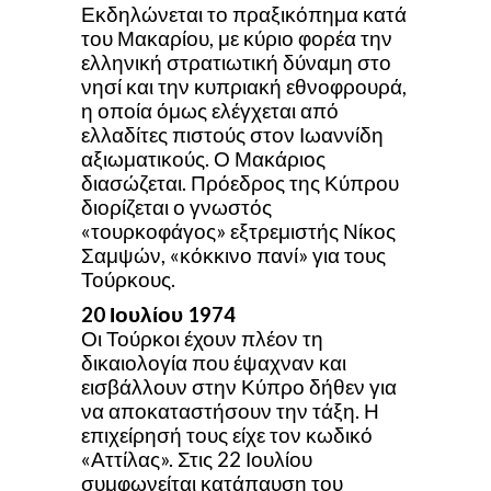
Εκδηλώνεται το πραξικόπημα κατά
του Μακαρίου, με κύριο φορέα την
ελληνική στρατιωτική δύναμη στο
νησί και την κυπριακή εθνοφρουρά,
η οποία όμως ελέγχεται από
ελλαδίτες πιστούς στον Ιωαννίδη
αξιωματικούς. Ο Μακάριος
διασώζεται. Πρόεδρος της Κύπρου
διορίζεται ο γνωστός
«τουρκοφάγος» εξτρεμιστής Νίκος
Σαμψών, «κόκκινο πανί» για τους
Τούρκους.
20 Ιουλίου
1974
Οι Τούρκοι έχουν πλέον τη
δικαιολογία που έψαχναν και
εισβάλλουν στην Κύπρο δήθεν για
να αποκαταστήσουν την τάξη. Η
επιχείρησή τους είχε τον κωδικό
«Αττίλας». Στις 22 Ιουλίου
συμφωνείται κατάπαυση του