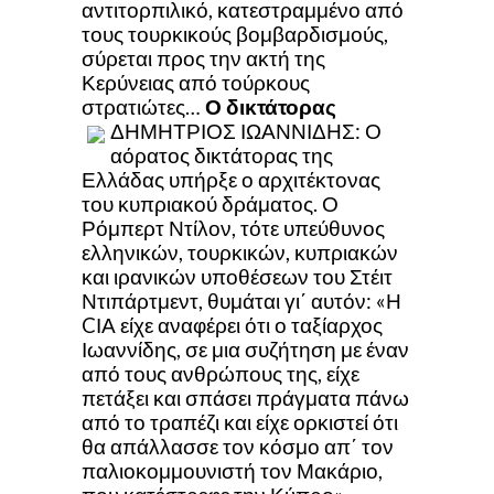
αντιτορπιλικό, κατεστραμμένο από
τους τουρκικούς βομβαρδισμούς,
σύρεται προς την ακτή της
Κερύνειας από τούρκους
στρατιώτες…
Ο δικτάτορας
ΔΗΜΗΤΡΙΟΣ ΙΩΑΝΝΙΔΗΣ: Ο
αόρατος δικτάτορας της
Ελλάδας υπήρξε ο αρχιτέκτονας
του κυπριακού δράματος. Ο
Ρόμπερτ Ντίλον, τότε υπεύθυνος
ελληνικών, τουρκικών, κυπριακών
και ιρανικών υποθέσεων του Στέιτ
Ντιπάρτμεντ, θυμάται γι΄ αυτόν: «Η
CΙΑ είχε αναφέρει ότι ο ταξίαρχος
Ιωαννίδης, σε μια συζήτηση με έναν
από τους ανθρώπους της, είχε
πετάξει και σπάσει πράγματα πάνω
από το τραπέζι και είχε ορκιστεί ότι
θα απάλλασσε τον κόσμο απ΄ τον
παλιοκομμουνιστή τον Μακάριο,