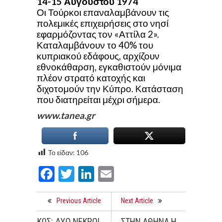
14-15 Αυγούστου
1974
Οι Τούρκοι επαναλαμβάνουν τις
πολεμικές επιχειρήσεις στο νησί
εφαρμόζοντας τον «Αττίλα 2».
Καταλαμβάνουν το 40% του
κυπριακού εδάφους, αρχίζουν
εθνοκάθαρση, εγκαθιστούν μόνιμα
πλέον στρατό κατοχής και
διχοτομούν την Κύπρο. Κατάσταση
που διατηρείται μέχρι σήμερα.
www.tanea.gr
Το είδαν:
106
Facebook
Twitter
LinkedIn
Email
Previous Article
Next Article
ΚΩΣ: ΔΥΟ ΝΕΚΡΟΙ,
ΣΤΗΝ ΑΘΗΝΑ Η