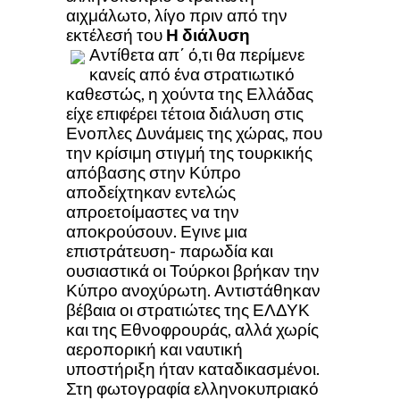
αιχμάλωτο, λίγο πριν από την
εκτέλεσή του
Η διάλυση
Αντίθετα απ΄ ό,τι θα περίμενε
κανείς από ένα στρατιωτικό
καθεστώς, η χούντα της Ελλάδας
είχε επιφέρει τέτοια διάλυση στις
Ενοπλες Δυνάμεις της χώρας, που
την κρίσιμη στιγμή της τουρκικής
απόβασης στην Κύπρο
αποδείχτηκαν εντελώς
απροετοίμαστες να την
αποκρούσουν. Εγινε μια
επιστράτευση- παρωδία και
ουσιαστικά οι Τούρκοι βρήκαν την
Κύπρο ανοχύρωτη. Αντιστάθηκαν
βέβαια οι στρατιώτες της ΕΛΔΥΚ
και της Εθνοφρουράς, αλλά χωρίς
αεροπορική και ναυτική
υποστήριξη ήταν καταδικασμένοι.
Στη φωτογραφία ελληνοκυπριακό