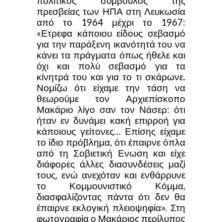
πολιτικός σύμβουλος της
πρεσβείας των ΗΠΑ στη Λευκωσία
από το 1964 μέχρι το 1967:
«Ετρεφα κάποιου είδους σεβασμό
για την παράξενη ικανότητά του να
κάνει τα πράγματα όπως ήθελε και
όχι και πολύ σεβασμό για τα
κίνητρά του και για το τι σκάρωνε.
Νομίζω ότι είχαμε την τάση να
θεωρούμε τον Αρχιεπίσκοπο
Μακάριο λίγο σαν τον Νάσερ: ότι
ήταν εν δυνάμει κακή επιρροή για
κάποιους γείτονες… Επίσης είχαμε
το ίδιο πρόβλημα, ότι έπαιρνε όπλα
από τη Σοβιετική Ενωση και είχε
διάφορες άλλες διασυνδέσεις μαζί
τους, ενώ ανεχόταν και ενθάρρυνε
το Κομμουνιστικό Κόμμα,
διασφαλίζοντας πάντα ότι δεν θα
έπαιρνε εκλογική πλειοψηφία». Στη
φωτογραφία ο Μακάριος περίλυπος