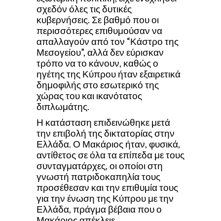
σχεδόν όλες τις δυτικές
κυβερνήσεις. Σε βαθμό που οι
περισσότερες επιθυμούσαν να
απαλλαγούν από τον “Κάστρο της
Μεσογείου”, αλλά δεν εύρισκαν
τρόπο να το κάνουν, καθώς ο
ηγέτης της Κύπρου ήταν εξαιρετικά
δημοφιλής στο εσωτερικό της
χώρας του και ικανότατος
διπλωμάτης.
Η κατάσταση επιδεινώθηκε μετά
την επιβολή της δικτατορίας στην
Ελλάδα. Ο Μακάριος ήταν, φυσικά,
αντίθετος σε όλα τα επίπεδα με τους
συνταγματάρχες, οι οποίοι στη
γνωστή πατριδοκαπηλία τους
προσέθεσαν και την επιθυμία τους
για την ένωση της Κύπρου με την
Ελλάδα, πράγμα βέβαια που ο
Μακάριος απέκλειε