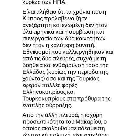
κυρίως των ΗΠΑ.
Είναι αλήθεια ότι τα χρόνια που η
Κύπρος πρόλαβε να ζήσει
ανεξάρτητη και ενωμένη δεν ήταν
όλα ειρηνικά και η συμβίωση και
συνεργασία των δύο κοινοτήτων
δεν ήταν η καλύτερη δυνατή.
Εθνικισμοί που καλλιεργήθηκαν και
από τις δύο πλευρές, συχνά με τη
βοήθεια και ενθάρρυνση τόσο της
Ελλάδας (κυρίως την περίοδο της
χούντας) όσο και της Τουρκίας,
έφεραν πολλές φορές
Ελληνοκυπρίους και
Τουρκοκυπρίους στα πρόθυρα της
ένοπλης σύρραξης.
Από την άλλη πλευρά, η ισχυρή
προσωπικότητα του Μακαρίου, ο
οποίος ακολουθούσε αδέσμευτη
εξωτερική πολιτική, είχε ενοχλήσει