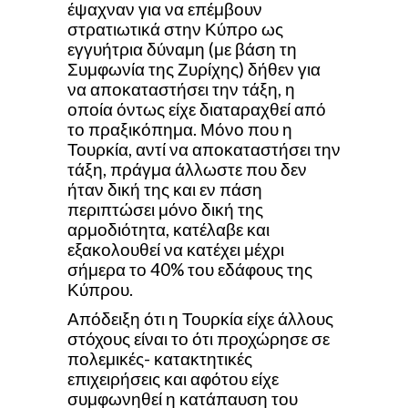
έψαχναν για να επέμβουν
στρατιωτικά στην Κύπρο ως
εγγυήτρια δύναμη (με βάση τη
Συμφωνία της Ζυρίχης) δήθεν για
να αποκαταστήσει την τάξη, η
οποία όντως είχε διαταραχθεί από
το πραξικόπημα. Μόνο που η
Τουρκία, αντί να αποκαταστήσει την
τάξη, πράγμα άλλωστε που δεν
ήταν δική της και εν πάση
περιπτώσει μόνο δική της
αρμοδιότητα, κατέλαβε και
εξακολουθεί να κατέχει μέχρι
σήμερα το 40% του εδάφους της
Κύπρου.
Απόδειξη ότι η Τουρκία είχε άλλους
στόχους είναι το ότι προχώρησε σε
πολεμικές- κατακτητικές
επιχειρήσεις και αφότου είχε
συμφωνηθεί η κατάπαυση του