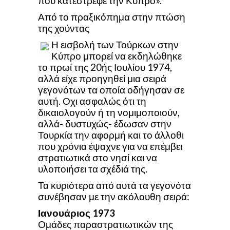
που κατέστρεφε την Κύπρο».
Από το πραξικόπημα στην πτώση
της χούντας
Η εισβολή των Τούρκων στην
Κύπρο μπορεί να εκδηλώθηκε
το πρωί της 20ής Ιουλίου 1974,
αλλά είχε προηγηθεί μια σειρά
γεγονότων τα οποία οδήγησαν σε
αυτή. Οχι ασφαλώς ότι τη
δικαιολογούν ή τη νομιμοποιούν,
αλλά- δυστυχώς- έδωσαν στην
Τουρκία την αφορμή και το άλλοθι
που χρόνια έψαχνε για να επέμβει
στρατιωτικά στο νησί και να
υλοποιήσει τα σχέδιά της.
Τα κυριότερα από αυτά τα γεγονότα
συνέβησαν με την ακόλουθη σειρά:
Ιανουάριος
1973
Ομάδες παραστρατιωτικών της