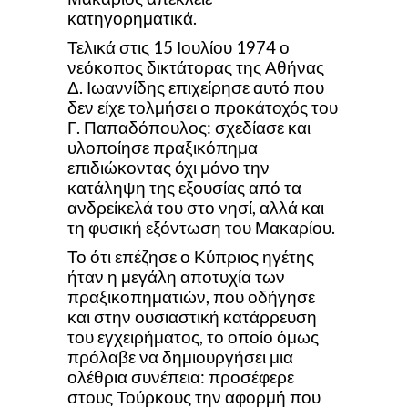
κατηγορηματικά.
Τελικά στις 15 Ιουλίου 1974 ο
νεόκοπος δικτάτορας της Αθήνας
Δ. Ιωαννίδης επιχείρησε αυτό που
δεν είχε τολμήσει ο προκάτοχός του
Γ. Παπαδόπουλος: σχεδίασε και
υλοποίησε πραξικόπημα
επιδιώκοντας όχι μόνο την
κατάληψη της εξουσίας από τα
ανδρείκελά του στο νησί, αλλά και
τη φυσική εξόντωση του Μακαρίου.
Το ότι επέζησε ο Κύπριος ηγέτης
ήταν η μεγάλη αποτυχία των
πραξικοπηματιών, που οδήγησε
και στην ουσιαστική κατάρρευση
του εγχειρήματος, το οποίο όμως
πρόλαβε να δημιουργήσει μια
ολέθρια συνέπεια: προσέφερε
στους Τούρκους την αφορμή που