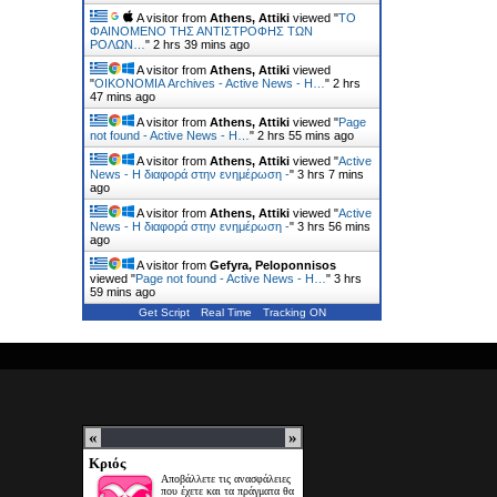
A visitor from
Athens, Attiki
viewed "
ΤΟ
ΦΑΙΝΟΜΕΝΟ ΤΗΣ ΑΝΤΙΣΤΡΟΦΗΣ ΤΩΝ
ΡΟΛΩΝ…
"
2 hrs 39 mins ago
A visitor from
Athens, Attiki
viewed
"
ΟΙΚΟΝΟΜΙΑ Archives - Active News - Η…
"
2 hrs
47 mins ago
A visitor from
Athens, Attiki
viewed "
Page
not found - Active News - Η…
"
2 hrs 55 mins ago
A visitor from
Athens, Attiki
viewed "
Active
News - Η διαφορά στην ενημέρωση -
"
3 hrs 7 mins
ago
A visitor from
Athens, Attiki
viewed "
Active
News - Η διαφορά στην ενημέρωση -
"
3 hrs 56 mins
ago
A visitor from
Gefyra, Peloponnisos
viewed "
Page not found - Active News - Η…
"
3 hrs
59 mins ago
Get Script
Real Time
Tracking ON