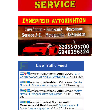
Live Traffic Feed
A visitor from
Athens, Attiki
viewed "
ΣΑΝ
ΣΗΜΕΡΑ ΣΚΟΤΩΘΗΚΕ Ο ΛΑΜΙΩΤΗΣ…
"
7 mins ago
A visitor from
Irakleion, Kriti
viewed "
Active
News - Η διαφορά στην ενημέρωση -
"
19 mins ago
A visitor from
Athens, Attiki
viewed "
Active
News - Η διαφορά στην ενημέρωση -
"
1 hr 15 mins
ago
A visitor from
Kali Vrisi, Anatoliki
Makedonia Kai Thraki
viewed "
Active News - Η
διαφορά στην ενημέρωση -
"
1 hr 23 mins ago