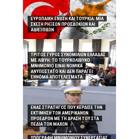
ΕΥΡΩΠΑΙΚΗ ΕΝΩΣΗ ΚΑΙ ΤΟΥΡΚΙΑ: ΜΙΑ
ΣΧΕΣΗ ΡΗΞΕΩΝ ΠΡΟΣΔΟΚΙΩΝ ΚΑΙ
ΑΔΙΕΞΟΔΩΝ
ΤΡΙΤΟΣ ΓΥΡΟΣ ΣΥΝΟΜΙΛΙΩΝ ΕΛΛΑΔΑΣ
ΜΕ ΛΙΒΥΗ: ΤΟ ΤΟΥΡΚΟΛΙΒΥΚΟ
ΜΝΗΜΟΝΙΟ ΕΙΝΑΙ ΝΟΜΙΚΑ
ΑΝΥΠΟΣΤΑΤΟ ΚΑΙ ΔΕΝ ΠΑΡΑΓΕΙ
ΕΝΝΟΜΑ ΑΠΟΤΕΛΕΣΜΑΤΑ
ΕΝΑΣ ΣΤΡΑΤΗΓΟΣ ΠΟΥ ΚΕΡΔΙΣΕ ΤΗΝ
ΕΚΤΙΜΗΣΗ ΤΩΝ ΑΜΕΡΙΚΑΝΩΝ
ΠΡΟΕΔΡΩΝ ΜΕ ΤΗ ΔΡΑΣΗ ΤΟΥ ΣΤΑ
ΠΕΔΙΑ ΤΩΝ ΜΑΧΩΝ
ΥΠΟΓΡΑΦΗ MΝΗΜΟΝΙΟΥ ΣΥΝΕΡΓΑΣΙΑΣ