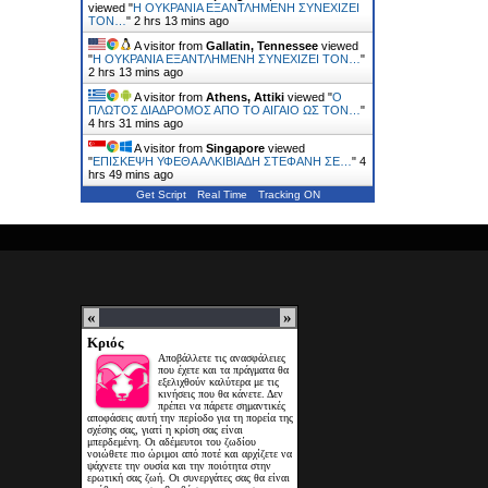
viewed "
H ΟΥΚΡΑΝΙΑ ΕΞΑΝΤΛΗΜΕΝΗ ΣΥΝΕΧΙΖΕΙ
ΤΟΝ…
"
2 hrs 13 mins ago
A visitor from
Gallatin, Tennessee
viewed
"
H ΟΥΚΡΑΝΙΑ ΕΞΑΝΤΛΗΜΕΝΗ ΣΥΝΕΧΙΖΕΙ ΤΟΝ…
"
2 hrs 13 mins ago
A visitor from
Athens, Attiki
viewed "
Ο
ΠΛΩΤΟΣ ΔΙΑΔΡΟΜΟΣ ΑΠΟ ΤΟ ΑΙΓΑΙΟ ΩΣ ΤΟΝ…
"
4 hrs 31 mins ago
A visitor from
Singapore
viewed
"
ΕΠΙΣΚΕΨΗ ΥΦΕΘΑ ΑΛΚΙΒΙΑΔΗ ΣΤΕΦΑΝΗ ΣΕ…
"
4
hrs 49 mins ago
Get Script
Real Time
Tracking ON