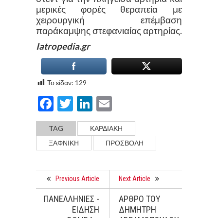
μερικές φορές θεραπεία με
χειρουργική επέμβαση
παράκαμψης στεφανιαίας αρτηρίας.
Iatropedia.gr
Το είδαν:
129
Facebook
Twitter
LinkedIn
Email
TAG
ΚΑΡΔΙΑΚΗ
ΞΑΦΝΙΚΗ
ΠΡΟΣΒΟΛΗ
Previous Article
Next Article
ΠΑΝΕΛΛΗΝΙΕΣ -
ΑΡΘΡΟ ΤΟΥ
ΕΙΔΗΣΗ
ΔΗΜΗΤΡΗ