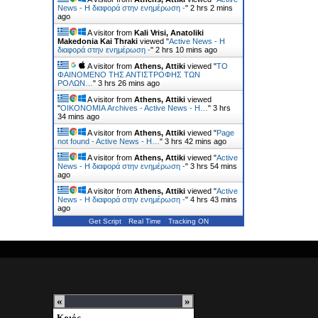
News - Η διαφορά στην ενημέρωση -
"
2 hrs 2 mins
ago
A visitor from
Kali Vrisi, Anatoliki
Makedonia Kai Thraki
viewed "
Active News - Η
διαφορά στην ενημέρωση -
"
2 hrs 10 mins ago
A visitor from
Athens, Attiki
viewed "
ΤΟ
ΦΑΙΝΟΜΕΝΟ ΤΗΣ ΑΝΤΙΣΤΡΟΦΗΣ ΤΩΝ
ΡΟΛΩΝ…
"
3 hrs 26 mins ago
A visitor from
Athens, Attiki
viewed
"
ΟΙΚΟΝΟΜΙΑ Archives - Active News - Η…
"
3 hrs
34 mins ago
A visitor from
Athens, Attiki
viewed "
Page
not found - Active News - Η…
"
3 hrs 42 mins ago
A visitor from
Athens, Attiki
viewed "
Active
News - Η διαφορά στην ενημέρωση -
"
3 hrs 54 mins
ago
A visitor from
Athens, Attiki
viewed "
Active
News - Η διαφορά στην ενημέρωση -
"
4 hrs 43 mins
ago
Get Script
Real Time
Tracking ON