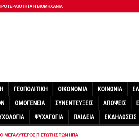
ΠΡΟΤΕΡΑΙΟΤΗΤΑ Η ΒΙΟΜΗΧΑΝΙΑ
ΟΝ ΣΠΟΥΔΑΙΟΤΕΡΟ ΕΡΜΗΝΕΥΤΗ ΛΑΚΗ ΧΑΛΚΙΑ –
ΑΦΕΙΟ ΑΘΗΝΩΝ
ΟΙΓΕΙ Η ΠΛΑΤΦΟΡΜΑ
ΓΟΝΟΤΑ ΣΑΝ ΣΗΜΕΡΑ
ΑΚΟΙΝΩΣΕ Ο ΜΗΤΣΟΤΑΚΗΣ ΓΙΑ ΤΟΥΣ ΠΥΡΟΠΛΗΚΤΟΥΣ
ΙΣ ΠΥΡΟΠΛΗΚΤΕΣ ΠΕΡΙΟΧΕΣ ΤΗΣ ΔΥΤΙΚΗΣ ΑΤΤΙΚΗΣ – ΣΤΟ
ΝΗ
ΓΕΩΠΟΛΙΤΙΚΗ
ΟΙΚΟΝΟΜΙΑ
ΚΟΙΝΩΝΙΑ
Ε
ΕΛΟΣ ΤΟΥΡΝΑΣ
ΟΝ
ΟΜΟΓΕΝΕΙΑ
ΣΥΝΕΝΤΕΥΞΕΙΣ
ΑΠΟΨΕΙΣ
ΗΝΑΣ ΕΡΕΥΝΗΤΗΣ ΣΤΗ ΔΑΝΙΑ ΣΧΕΔΙΑΖΕΙ DRONE ΓΙΑ ΤΗ
ΥΧΟΛΟΓΙΑ
ΨΥΧΑΓΩΓΙΑ
ΠΑΙΔΕΙΑ
ΕΚΔΗΛΩΣΕΙΣ
ΓΟΝΟΤΑ ΣΑΝ ΣΗΜΕΡΑ
 Ο ΜΕΓΑΛΥΤΕΡΟΣ ΠΙΣΤΩΤΗΣ ΤΩΝ ΗΠΑ