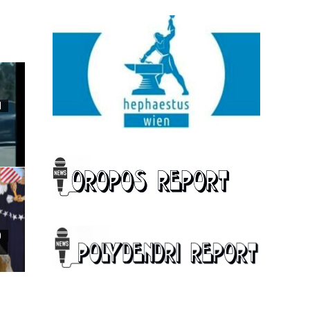
Ι
0
”