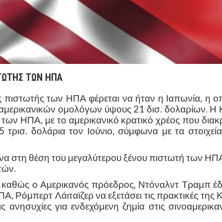
ΤΩΤΗΣ ΤΩΝ ΗΠΑ
ς πιστωτής των ΗΠΑ φέρεται να ήταν η Ιαπωνία, η οπ
μερικανικών ομολόγων ύψους 21 δισ. δολαρίων. Η Κ
ς των ΗΠΑ, με το αμερικανικό κρατικό χρέος που δια
5 τρισ. δολάρια τον Ιούνιο, σύμφωνα με τα στοιχεία
να στη θέση του μεγαλύτερου ξένου πιστωτή των ΗΠΑ
τών.
ε καθώς ο Αμερικανός πρόεδρος, Ντόναλντ Τραμπ έ
, Ρόμπερτ Λάιταϊζερ να εξετάσει τις πρακτικές της 
ις ανησυχίες για ενδεχόμενη ζημία στις σινοαμερικα