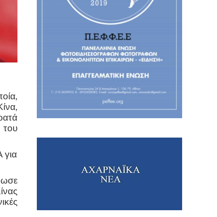
οία,
ίνα,
κρατά
 του
 για
δωσε
Κίνας
νικές