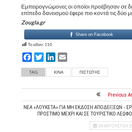
Εμπειρογνώμονες οι οποίοι προέβησαν σε δ
επίπεδο δανεισμού έφερε πιο κοντά τις δύο 
Zougla.gr
Share on Facebook
Το είδαν:
110
Facebook
Twitter
LinkedIn
Email
TAG
ΚΙΝΑ
ΠΙΣΤΩΤΗΣ
Previous Ar
ΝΕΑ «ΛΟΥΚΕΤΑ» ΓΙΑ ΜΗ ΕΚΔΟΣΗ ΑΠΟΔΕΙΞΕΩΝ - ΕΡ
ΠΡΟΣΤΙΜΟ ΜΕΧΡΙ ΚΑΙ ΣΕ ΤΟΥΡΙΣΤΙΚΟ ΛΕΩΦ
20 ΑΥΓΟΎΣΤΟΥ 2