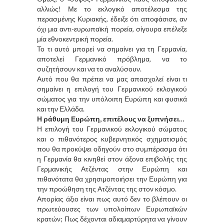
αλλιώς! Με το εκλογικό αποτέλεσμα της
περασμένης Κυριακής, έδειξε ότι αποφάσισε, αν
όχι μια αντι-ευρωπαϊκή πορεία, σίγουρα επέλεξε
μία εθνοκεντρική πορεία.
Το τι αυτό μπορεί να σημαίνει για τη Γερμανία,
αποτελεί Γερμανικό πρόβλημα, να το
συζητήσουν και να το αναλύσουν.
Αυτό που θα πρέπει να μας απασχολεί είναι τι
σημαίνει η επιλογή του Γερμανικού εκλογικού
σώματος για την υπόλοιπη Ευρώπη και φυσικά
και την Ελλάδα.
Η ράθυμη Ευρώπη, επιτέλους να ξυπνήσει…
Η επιλογή του Γερμανικού εκλογικού σώματος
και ο πιθανότερος κυβερνητικός σχηματισμός
που θα προκύψει οδηγούν στο συμπέρασμα ότι
η Γερμανία θα κινηθεί στον άξονα επιβολής της
Γερμανικής Ατζέντας στην Ευρώπη και
πιθανότατα θα χρησιμοποιήσει την Ευρώπη για
την προώθηση της Ατζέντας της στον κόσμο.
Απορίας άξιο είναι πως αυτό δεν το βλέπουν οι
πρωτεύουσες των υπολοίπων Ευρωπαϊκών
κρατών; Πως δέχονται αδιαμαρτύρητα να γίνουν