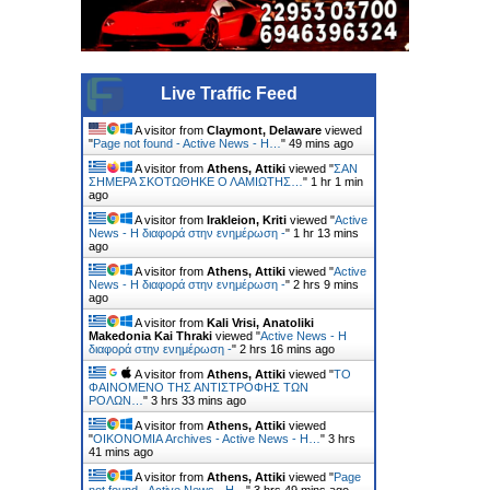
Live Traffic Feed
A visitor from
Claymont, Delaware
viewed
"
Page not found - Active News - Η…
"
49 mins ago
A visitor from
Athens, Attiki
viewed "
ΣΑΝ
ΣΗΜΕΡΑ ΣΚΟΤΩΘΗΚΕ Ο ΛΑΜΙΩΤΗΣ…
"
1 hr 1 min
ago
A visitor from
Irakleion, Kriti
viewed "
Active
News - Η διαφορά στην ενημέρωση -
"
1 hr 13 mins
ago
A visitor from
Athens, Attiki
viewed "
Active
News - Η διαφορά στην ενημέρωση -
"
2 hrs 9 mins
ago
A visitor from
Kali Vrisi, Anatoliki
Makedonia Kai Thraki
viewed "
Active News - Η
διαφορά στην ενημέρωση -
"
2 hrs 17 mins ago
A visitor from
Athens, Attiki
viewed "
ΤΟ
ΦΑΙΝΟΜΕΝΟ ΤΗΣ ΑΝΤΙΣΤΡΟΦΗΣ ΤΩΝ
ΡΟΛΩΝ…
"
3 hrs 33 mins ago
A visitor from
Athens, Attiki
viewed
"
ΟΙΚΟΝΟΜΙΑ Archives - Active News - Η…
"
3 hrs
41 mins ago
A visitor from
Athens, Attiki
viewed "
Page