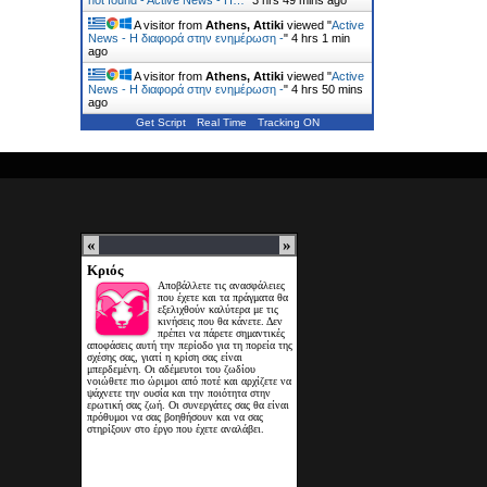
not found - Active News - Η…
"
3 hrs 49 mins ago
A visitor from
Athens, Attiki
viewed "
Active
News - Η διαφορά στην ενημέρωση -
"
4 hrs 1 min
ago
A visitor from
Athens, Attiki
viewed "
Active
News - Η διαφορά στην ενημέρωση -
"
4 hrs 50 mins
ago
Get Script
Real Time
Tracking ON