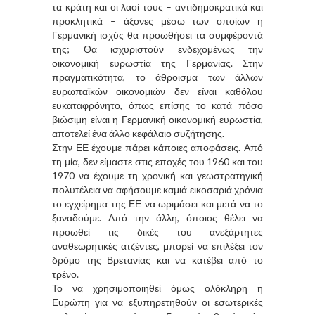
τα κράτη και οι λαοί τους – αντιδημοκρατικά και
προκλητικά – άξονες μέσω των οποίων η
Γερμανική ισχύς θα προωθήσει τα συμφέροντά
της; Θα ισχυριστούν ενδεχομένως την
οικονομική ευρωστία της Γερμανίας. Στην
πραγματικότητα, το άθροισμα των άλλων
ευρωπαϊκών οικονομιών δεν είναι καθόλου
ευκαταφρόνητο, όπως επίσης το κατά πόσο
βιώσιμη είναι η Γερμανική οικονομική ευρωστία,
αποτελεί ένα άλλο κεφάλαιο συζήτησης.
Στην ΕΕ έχουμε πάρει κάποιες αποφάσεις. Από
τη μία, δεν είμαστε στις εποχές του 1960 και του
1970 να έχουμε τη χρονική και γεωστρατηγική
πολυτέλεια να αφήσουμε καμιά εικοσαριά χρόνια
το εγχείρημα της ΕΕ να ωριμάσει και μετά να το
ξαναδούμε. Από την άλλη, όποιος θέλει να
προωθεί τις δικές του ανεξάρτητες
αναθεωρητικές ατζέντες, μπορεί να επιλέξει τον
δρόμο της Βρετανίας και να κατέβει από το
τρένο.
Το να χρησιμοποιηθεί όμως ολόκληρη η
Ευρώπη για να εξυπηρετηθούν οι εσωτερικές