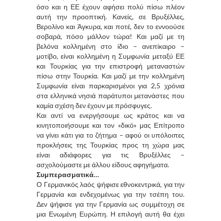
όσο και η ΕΕ έχουν αφήσει πολύ πίσω πλέον
αυτή την προοπτική. Κανείς, σε Βρυξέλλες,
Βερολίνο και Άγκυρα, και ποτέ, δεν το εννοούσε
σοβαρά, πόσο μάλλον τώρα! Και μαζί με τη
βελόνα κολλημένη στο ίδιο – ανεπίκαιρο –
μοτίβο, είναι κολλημένη η Συμφωνία μεταξύ ΕΕ
και Τουρκίας για την επιστροφή μεταναστών
πίσω στην Τουρκία. Και μαζί με την κολλημένη
Συμφωνία είναι παρκαρισμένοι για 2,5 χρόνια
στα ελληνικά νησιά παράτυποι μετανάστες που
καμία σχέση δεν έχουν με πρόσφυγες.
Και αντί να ενεργήσουμε ως κράτος και να
κινητοποιήσουμε και τον «δικό» μας Επίτροπο
να γίνει κάτι για το ζήτημα – αφού οι υπόλοιπες
προκλήσεις της Τουρκίας προς τη χώρα μας
είναι αδιάφορες για τις Βρυξέλλες –
ασχολούμαστε με άλλου είδους αφηγήματα.
Συμπερασματικά…
Ο Γερμανικός λαός ψήφισε εθνοκεντρικά, για την
Γερμανία και ενδεχομένως για την τσέπη του.
Δεν ψήφισε για την Γερμανία ως συμμέτοχη σε
μια Ενωμένη Ευρώπη. Η επιλογή αυτή θα έχει