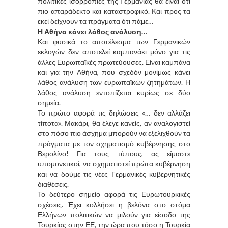
πολιτικές ισορροπίες της Γερμανίας θα είναι ότι
πιο απαράδεκτο και καταστροφικό. Και προς τα
εκεί δείχνουν τα πράγματα ότι πάμε…
Η Αθήνα κάνει λάθος ανάλυση…
Και φυσικά το αποτέλεσμα των Γερμανικών
εκλογών δεν αποτελεί καμπανάκι μόνο για τις
άλλες Ευρωπαϊκές πρωτεύουσες. Είναι καμπάνα
και για την Αθήνα, που σχεδόν μονίμως κάνει
λάθος ανάλυση των ευρωπαϊκών ζητημάτων. Η
λάθος ανάλυση εντοπίζεται κυρίως σε δύο
σημεία.
Το πρώτο αφορά τις δηλώσεις «… δεν αλλάζει
τίποτα». Μακάρι, θα έλεγε κανείς, αν αναλογιστεί
στο πόσο πιο άσχημα μπορούν να εξελιχθούν τα
πράγματα με τον σχηματισμό κυβέρνησης στο
Βερολίνο! Για τους τύπους, ας είμαστε
υπομονετικοί, να σχηματιστεί πρώτα κυβέρνηση
και να δούμε τις νέες Γερμανικές κυβερνητικές
διαθέσεις.
Το δεύτερο σημείο αφορά τις Ευρωτουρκικές
σχέσεις. Έχει κολλήσει η βελόνα στο στόμα
Ελλήνων πολιτικών να μιλούν για είσοδο της
Τουρκίας στην ΕΕ, την ώρα που τόσο η Τουρκία