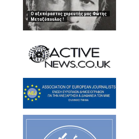
Ο αξεπέραστος χορευτής μας Φώτης
Μεταξόπουλος !