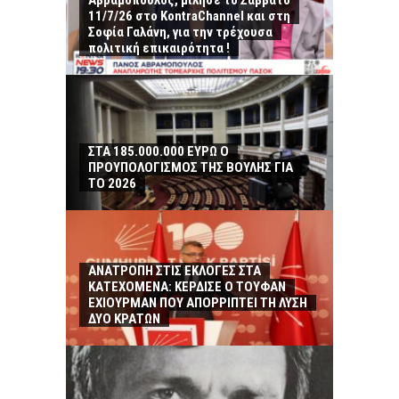
Αβραμόπουλος, μίλησε το Σάββατο
11/7/26 στο KontraChannel και στη
Σοφία Γαλάνη, για την τρέχουσα
πολιτική επικαιρότητα !
ΣΤΑ 185.000.000 ΕΥΡΩ Ο
ΠΡΟΥΠΟΛΟΓΙΣΜΟΣ ΤΗΣ ΒΟΥΛΗΣ ΓΙΑ
ΤΟ 2026
ΑΝΑΤΡΟΠΗ ΣΤΙΣ ΕΚΛΟΓΕΣ ΣΤΑ
ΚΑΤΕΧΟΜΕΝΑ: ΚΕΡΔΙΣΕ Ο ΤΟΥΦΑΝ
ΕΧΙΟΥΡΜΑΝ ΠΟΥ ΑΠΟΡΡΙΠΤΕΙ ΤΗ ΛΥΣΗ
ΔΥΟ ΚΡΑΤΩΝ