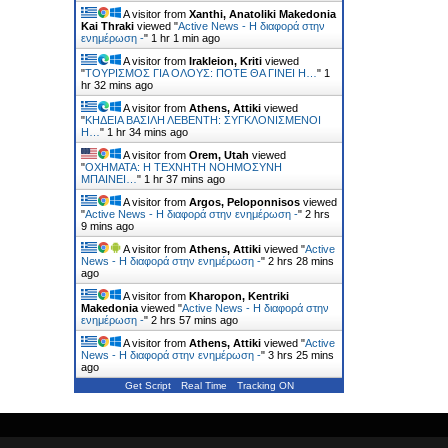
A visitor from
Xanthi, Anatoliki Makedonia
Kai Thraki
viewed "
Active News - Η διαφορά στην
ενημέρωση -
"
1 hr 1 min ago
A visitor from
Irakleion, Kriti
viewed
"
ΤΟΥΡΙΣΜΟΣ ΓΙΑ ΟΛΟΥΣ: ΠΟΤΕ ΘΑ ΓΙΝΕΙ Η…
"
1
hr 32 mins ago
A visitor from
Athens, Attiki
viewed
"
ΚΗΔΕΙΑ ΒΑΣΙΛΗ ΛΕΒΕΝΤΗ: ΣΥΓΚΛΟΝΙΣΜΕΝΟΙ
Η…
"
1 hr 34 mins ago
A visitor from
Orem, Utah
viewed
"
ΟΧΗΜΑΤΑ: Η ΤΕΧΝΗΤΗ ΝΟΗΜΟΣΥΝΗ
ΜΠΑΙΝΕΙ…
"
1 hr 37 mins ago
A visitor from
Argos, Peloponnisos
viewed
"
Active News - Η διαφορά στην ενημέρωση -
"
2 hrs
9 mins ago
A visitor from
Athens, Attiki
viewed "
Active
News - Η διαφορά στην ενημέρωση -
"
2 hrs 28 mins
ago
A visitor from
Kharopon, Kentriki
Makedonia
viewed "
Active News - Η διαφορά στην
ενημέρωση -
"
2 hrs 57 mins ago
A visitor from
Athens, Attiki
viewed "
Active
News - Η διαφορά στην ενημέρωση -
"
3 hrs 25 mins
ago
Get Script
Real Time
Tracking ON