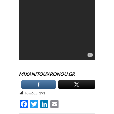
MIXANITOUXRONOU.GR
Το είδαν:
191
Facebook
Twitter
LinkedIn
Email