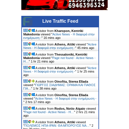
Live Traffic Feed
A visitor from
Kharopon, Kentriki
Makedonia
viewed "
Active News - Η διαφορά στην
ενημέρωση -
"
16 mins ago
A visitor from
Athens, Attiki
viewed "
Active
News - Η διαφορά στην ενημέρωση -
"
45 mins ago
A visitor from
Thessaloniki, Kentriki
Makedonia
viewed "
Page not found - Active News -
Η…
"
1 hr 21 mins ago
A visitor from
Athens, Attiki
viewed "
Active
News - Η διαφορά στην ενημέρωση -
"
1 hr 25 mins
ago
A visitor from
Oinofita, Sterea Ellada
viewed "
ΓΙΩΡΓΟΣ ΣΙΑΔΗΜΑΣ: ΟΡΑΜΑ ΚΑΙ ΠΑΘΟΣ
ΓΙΑ…
"
1 hr 38 mins ago
A visitor from
Oinofita, Sterea Ellada
viewed "
Active News - Η διαφορά στην ενημέρωση -
"
2 hrs 17 mins ago
A visitor from
Rodos, Notio Aigaio
viewed
"
Page not found - Active News - Η…
"
2 hrs 21 mins
ago
A visitor from
Athens, Attiki
viewed
"
ΠΟΛΕΜΟΣ ΗΠΑ-ΙΡΑΝ: ΘΑ ΜΠΟΡΟΥΣΕ ΝΑ…
"
2