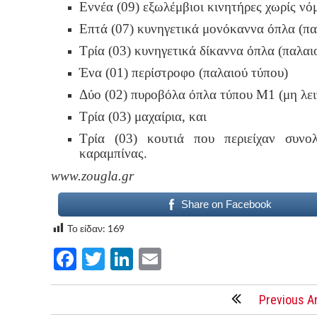
Εννέα (09) εξωλέμβιοι κινητήρες χωρίς νό
Επτά (07) κυνηγετικά μονόκαννα όπλα (πα
Τρία (03) κυνηγετικά δίκαννα όπλα (παλαι
Ένα (01) περίστροφο (παλαιού τύπου)
Δύο (02) πυροβόλα όπλα τύπου Μ1 (μη λει
Τρία (03) μαχαίρια, και
Τρία (03) κουτιά που περιείχαν συνολ
καραμπίνας.
www.zougla.gr
Share on Facebook
Το είδαν:
169
Facebook
Twitter
LinkedIn
Email
Previous Ar