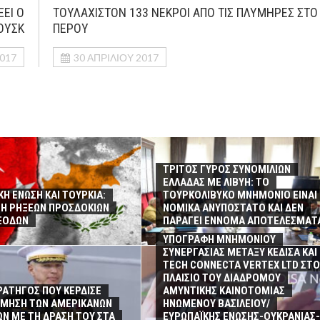
ΕΙ Ο
ΤΟΥΛΑΧΙΣΤΟΝ 133 ΝΕΚΡΟΙ ΑΠΟ ΤΙΣ ΠΛΥΜΗΡΕΣ ΣΤΟ
ΟΥΣΚ
ΠΕΡΟΥ
2017
30 ΑΠΡΙΛΊΟΥ 2017
ΤΡΙΤΟΣ ΓΥΡΟΣ ΣΥΝΟΜΙΛΙΩΝ
ΕΛΛΑΔΑΣ ΜΕ ΛΙΒΥΗ: ΤΟ
ΚΗ ΕΝΩΣΗ ΚΑΙ ΤΟΥΡΚΙΑ:
ΤΟΥΡΚΟΛΙΒΥΚΟ ΜΝΗΜΟΝΙΟ ΕΙΝΑΙ
ΣΗ ΡΗΞΕΩΝ ΠΡΟΣΔΟΚΙΩΝ
ΝΟΜΙΚΑ ΑΝΥΠΟΣΤΑΤΟ ΚΑΙ ΔΕΝ
ΕΞΟΔΩΝ
ΠΑΡΑΓΕΙ ΕΝΝΟΜΑ ΑΠΟΤΕΛΕΣΜΑΤ
ΥΠΟΓΡΑΦΗ MΝΗΜΟΝΙΟΥ
ΣΥΝΕΡΓΑΣΙΑΣ ΜΕΤΑΞΥ ΚΕΔΙΣΑ ΚΑΙ
TECH CONNECTA VERTEX LTD ΣΤΟ
ΠΛΑΙΣΙΟ ΤΟΥ ΔΙΑΔΡΟΜΟΥ
ΡΑΤΗΓΟΣ ΠΟΥ ΚΕΡΔΙΣΕ
ΑΜΥΝΤΙΚΗΣ ΚΑΙΝΟΤΟΜΙΑΣ
ΙΜΗΣΗ ΤΩΝ ΑΜΕΡΙΚΑΝΩΝ
ΗΝΩΜΕΝΟΥ ΒΑΣΙΛΕΙΟΥ/
Ν ΜΕ ΤΗ ΔΡΑΣΗ ΤΟΥ ΣΤΑ
ΕΥΡΩΠΑΪΚΗΣ ΕΝΩΣΗΣ-ΟΥΚΡΑΝΙΑΣ-