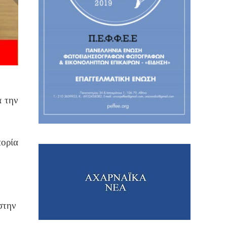
α την
ορία
στην