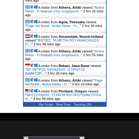
mins ago
A visitor from
Athens, Attiki
viewed "
Active
News - Η διαφορά στην ενημέρωση -
"
2 hrs 26 mins
ago
A visitor from
Agria, Thessalia
viewed
"
Page not found - Active News - Η…
"
2 hrs 39 mins
ago
A visitor from
Amsterdam, Noord-holland
viewed "
ΦΩΤΙΕΣ: ΤΑ ΜΕΤΡΑ ΠΟΥ ΑΝΑΚΟΙΝΩΣΕ
Ο…
"
2 hrs 46 mins ago
A visitor from
Athens, Attiki
viewed "
Active
News - Η διαφορά στην ενημέρωση -
"
2 hrs 55 mins
ago
A visitor from
Bekasi, Jawa Barat
viewed
"
ΔΡ. ΠΕΤΡΟΣ ΚΑΨΑΣΚΗΣ: Ο ΠΡΩΤΟΣ
ΔΙΔΑΚΤΩΡ…
"
3 hrs 26 mins ago
A visitor from
Athens, Attiki
viewed "
Page
not found - Active News - Η…
"
4 hrs 15 mins ago
A visitor from
Portland, Oregon
viewed
"
ΜΗΤΣΟΤΑΚΗΣ: ΣΤΡΑΤΗΓΙΚΗ ΠΡΟΤΕΡΑΙΟΤΗΤΑ
Η…
"
4 hrs 59 mins ago
Get Script
Real Time
Tracking ON