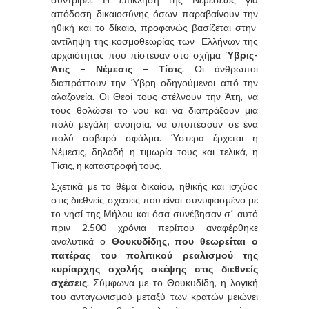
απόδοση δικαιοσύνης όσων παραβαίνουν την
ηθική και το δίκαιο, προφανώς βασίζεται στην
αντίληψη της κοσμοθεωρίας των Ελλήνων της
αρχαιότητας που πίστευαν στο σχήμα
Ύβρις-
Άτις – Νέμεσις – Τίσις
. Οι άνθρωποι
διαπράττουν την Ύβρη οδηγούμενοι από την
αλαζονεία. Οι Θεοί τους στέλνουν την Άτη, να
τους θολώσει το νου και να διαπράξουν μια
πολύ μεγάλη ανοησία, να υποπέσουν σε ένα
πολύ σοβαρό σφάλμα. Ύστερα έρχεται η
Νέμεσις, δηλαδή η τιμωρία τους και τελικά, η
Τίσις, η καταστροφή τους.
Σχετικά με το θέμα δικαίου, ηθικής και ισχύος
στις διεθνείς σχέσεις που είναι συνυφασμένο με
το νησί της Μήλου και όσα συνέβησαν σ΄ αυτό
πριν 2.500 χρόνια περίπου αναφέρθηκε
αναλυτικά ο
Θουκυδίδης, που θεωρείται ο
πατέρας του πολιτικού ρεαλισμού της
κυρίαρχης σχολής σκέψης στις διεθνείς
σχέσεις
. Σύμφωνα με το Θουκυδίδη, η λογική
του ανταγωνισμού μεταξύ των κρατών μειώνει