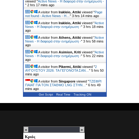
viewed "
Active News - Η διαφορά στην ενημέρωση -
"
2 hrs 17 mins ago
A visitor from
Irakleio, Attiki
viewed "
Page
not found - Active News - Η…
"
3 hrs 14 mins ago
A visitor from
Irakleio, Attiki
viewed "
Active
News - Η διαφορά στην ενημέρωση -
"
3 hrs 18 mins
ago
A visitor from
Athens, Attiki
viewed "
Active
News - Η διαφορά στην ενημέρωση -
"
3 hrs 58 mins
ago
A visitor from
Asimion, Kriti
viewed "
Active
News - Η διαφορά στην ενημέρωση -
"
5 hrs 22 mins
ago
A visitor from
Pikermi, Attiki
viewed "
2
ΑΥΓΟΥΣΤΟΥ 2026: ΤΑ ΓΕΓΟΝΟΤΑ ΣΑΝ…
"
5 hrs 50
mins ago
A visitor from
Singapore
viewed "
ΤΖΕΦΡΙ
ΠΑΙΑΤ ΓΙΑ ΤΟΝ ΣΤΑΘΜΟ LNG ΣΤΗΝ…
"
6 hrs 49
mins ago
Get Script
Real Time
Tracking ON