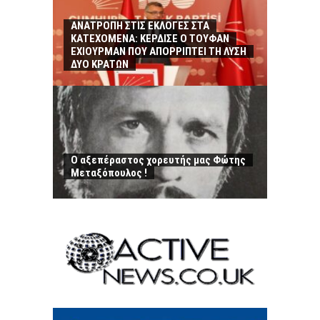
ΑΝΑΤΡΟΠΗ ΣΤΙΣ ΕΚΛΟΓΕΣ ΣΤΑ
ΚΑΤΕΧΟΜΕΝΑ: ΚΕΡΔΙΣΕ Ο ΤΟΥΦΑΝ
ΕΧΙΟΥΡΜΑΝ ΠΟΥ ΑΠΟΡΡΙΠΤΕΙ ΤΗ ΛΥΣΗ
ΔΥΟ ΚΡΑΤΩΝ
Ο αξεπέραστος χορευτής μας Φώτης
Μεταξόπουλος !