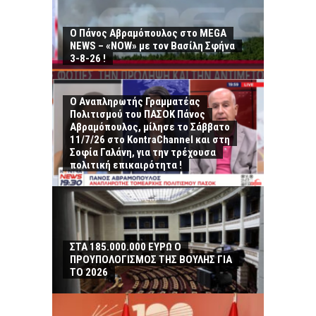
Ο Πάνος Αβραμόπουλος στο MEGA
NEWS – «NOW» με τον Βασίλη Σφήνα
3-8-26 !
Ο Αναπληρωτής Γραμματέας
Πολιτισμού του ΠΑΣΟΚ Πάνος
Αβραμόπουλος, μίλησε το Σάββατο
11/7/26 στο KontraChannel και στη
Σοφία Γαλάνη, για την τρέχουσα
πολιτική επικαιρότητα !
ΣΤΑ 185.000.000 ΕΥΡΩ Ο
ΠΡΟΥΠΟΛΟΓΙΣΜΟΣ ΤΗΣ ΒΟΥΛΗΣ ΓΙΑ
ΤΟ 2026