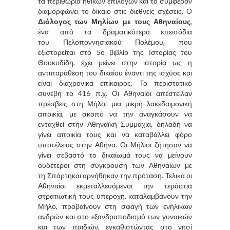
τα περιθώρια ηθικών επιλογών και το συμφέρον
διαμορφώνει το δίκαιο στις διεθνείς σχέσεις. Ο
Διάλογος των
Μηλίων
με τους Αθηναίους
,
ένα από τα δραματικότερα επεισόδια
του
Πελοποννησιακού Πολέμου
,
που
εξιστορείται στο 5ο βιβλίο της Ιστορίας του
Θουκυδίδη, έχει μείνει στην ιστορία ως η
αντιπαράθεση του
δικαίου
έναντι της ισχύος και
είναι διαχρονικά επίκαιρος. Το περιστατικό
συνέβη το
416 π.χ.
Οι Αθηναίοι απέστειλαν
πρέσβεις στη
Μήλο
, μια μικρή λακεδαιμονική
αποικία, με σκοπό να την αναγκάσουν να
ενταχθεί στην
Αθηναϊκή Συμμαχία
, δηλαδή να
γίνει αποικία τους και να καταβάλλει φόρο
υποτέλειας στην Αθήνα. Οι Μήλιοι ζήτησαν να
γίνει σεβαστό το δικαίωμά τους να μείνουν
ουδέτεροι στη σύγκρουση των Αθηναίων με
τη
Σπάρτη
και αρνήθηκαν την πρόταση. Τελικά οι
Αθηναίοι εκμεταλλευόμενοι την τεράστια
στρατιωτική τους υπεροχή, καταλαμβάνουν την
Μήλο, προβαίνουν στη σφαγή των ενήλικων
ανδρών και στο εξανδραποδισμό των γυναικών
και των παιδιών, εγκαθιστώντας στο νησί