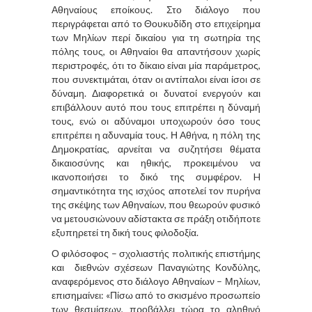
Αθηναίους εποίκους. Στο διάλογο που
περιγράφεται από το Θουκυδίδη στο επιχείρημα
των Μηλίων περί δικαίου για τη σωτηρία της
πόλης τους, οι Αθηναίοι θα απαντήσουν χωρίς
περιστροφές, ότι το δίκαιο είναι μία παράμετρος,
που συνεκτιμάται, όταν οι αντίπαλοι είναι ίσοι σε
δύναμη. Διαφορετικά οι δυνατοί ενεργούν και
επιβάλλουν αυτό που τους επιτρέπει η δύναμή
τους, ενώ οι αδύναμοι υποχωρούν όσο τους
επιτρέπει η αδυναμία τους. Η Αθήνα, η πόλη της
Δημοκρατίας, αρνείται να συζητήσει θέματα
δικαιοσύνης και ηθικής, προκειμένου να
ικανοποιήσει το δικό της συμφέρον. H
σημαντικότητα της ισχύος αποτελεί τον πυρήνα
της σκέψης των Αθηναίων, που θεωρούν φυσικό
να μετουσιώνουν αδίστακτα σε πράξη οτιδήποτε
εξυπηρετεί τη δική τους φιλοδοξία.
Ο φιλόσοφος – σχολιαστής πολιτικής επιστήμης
και
διεθνών σχέσεων Παναγιώτης Κονδύλης,
αναφερόμενος στο διάλογο Αθηναίων – Μηλίων,
επισημαίνει: «Πίσω από το σκισμένο προσωπείο
των θεσμίσεων, προβάλλει τώρα το αληθινό