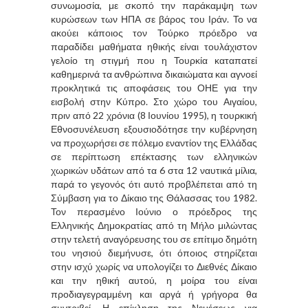
συνωμοσία, με σκοπό την παράκαμψη των
κυρώσεων των ΗΠΑ σε βάρος του Ιράν. Το να
ακούει κάποιος τον Τούρκο πρόεδρο να
παραδίδει μαθήματα ηθικής είναι τουλάχιστον
γελοίο τη στιγμή που η Τουρκία καταπατεί
καθημερινά τα ανθρώπινα δικαιώματα και αγνοεί
προκλητικά τις αποφάσεις του ΟΗΕ για την
εισβολή στην Κύπρο. Στο χώρο του Αιγαίου,
πριν από 22 χρόνια (8 Ιουνίου 1995), η τουρκική
Εθνοσυνέλευση εξουσιοδότησε την κυβέρνηση
να προχωρήσει σε πόλεμο εναντίον της Ελλάδας
σε περίπτωση επέκτασης των ελληνικών
χωρικών υδάτων από τα 6 στα 12 ναυτικά μίλια,
παρά το γεγονός ότι αυτό προβλέπεται από τη
Σύμβαση για το Δίκαιο της Θάλασσας του 1982.
Τον περασμένο Ιούνιο ο πρόεδρος της
Ελληνικής Δημοκρατίας από τη Μήλο μιλώντας
στην τελετή αναγόρευσης του σε επίτιμο δημότη
του νησιού διεμήνυσε, ότι όποιος στηρίζεται
στην ισχύ χωρίς να υπολογίζει το Διεθνές Δίκαιο
και την ηθική αυτού, η μοίρα του είναι
προδιαγεγραμμένη και αργά ή γρήγορα θα
συντριβεί. Η επίκληση της Νεμέσεως για