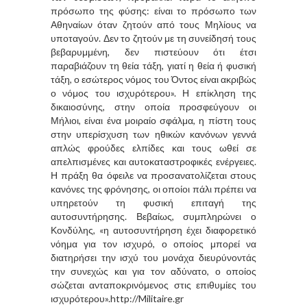
πρόσωπο της φύσης: είναι το πρόσωπο των
Αθηναίων όταν ζητούν από τους Μηλίους να
υποταγούν. Δεν το ζητούν με τη συνείδησή τους
βεβαρυμμένη, δεν πιστεύουν ότι έτσι
παραβιάζουν τη θεία τάξη, γιατί η θεία ή φυσική
τάξη, ο εσώτερος νόμος του Όντος είναι ακριβώς
ο νόμος του ισχυρότερου». Η επίκληση της
δικαιοσύνης, στην οποία προσφεύγουν οι
Μήλιοι, είναι ένα μοιραίο σφάλμα, η πίστη τους
στην υπερίσχυση των ηθικών κανόνων γεννά
απλώς φρούδες ελπίδες και τους ωθεί σε
απελπισμένες και αυτοκαταστροφικές ενέργειες.
Η πράξη θα όφειλε να προσανατολίζεται στους
κανόνες της φρόνησης, οι οποίοι πάλι πρέπει να
υπηρετούν τη φυσική επιταγή της
αυτοσυντήρησης. Βεβαίως, συμπληρώνει ο
Κονδύλης, «η αυτοσυντήρηση έχει διαφορετικό
νόημα για τον ισχυρό, ο οποίος μπορεί να
διατηρήσει την ισχύ του μονάχα διευρύνοντάς
την συνεχώς και για τον αδύνατο, ο οποίος
σώζεται ανταποκρινόμενος στις επιθυμίες του
ισχυρότερου».
http://Militaire.gr