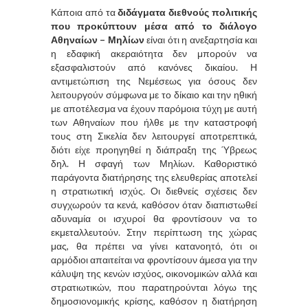
Κάποια από τα
διδάγματα διεθνούς πολιτικής
που προκύπτουν μέσα από το διάλογο
Αθηναίων – Μηλίων
είναι ότι η ανεξαρτησία και
η εδαφική ακεραιότητα δεν μπορούν να
εξασφαλιστούν από κανόνες δικαίου. Η
αντιμετώπιση της Νεμέσεως για όσους δεν
λειτουργούν σύμφωνα με το δίκαιο και την ηθική
με αποτέλεσμα να έχουν παρόμοια τύχη με αυτή
των Αθηναίων που ήλθε με την καταστροφή
τους στη Σικελία δεν λειτουργεί αποτρεπτικά,
διότι είχε προηγηθεί η διάπραξη της Ύβρεως
δηλ. Η σφαγή των Μηλίων. Καθοριστικό
παράγοντα διατήρησης της ελευθερίας αποτελεί
η στρατιωτική ισχύς. Οι διεθνείς σχέσεις δεν
συγχωρούν τα κενά, καθόσον όταν διαπιστωθεί
αδυναμία οι ισχυροί θα φροντίσουν να το
εκμεταλλευτούν. Στην περίπτωση της χώρας
μας, θα πρέπει να γίνει κατανοητό, ότι οι
αρμόδιοι απαιτείται να φροντίσουν άμεσα για την
κάλυψη της κενών ισχύος, οικονομικών αλλά και
στρατιωτικών, που παρατηρούνται λόγω της
δημοσιονομικής κρίσης, καθόσον η διατήρηση