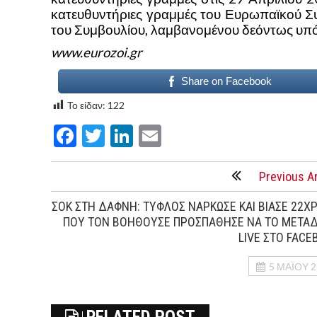
κατευθυντήριες γραμμές του Ευρωπαϊκού Συ
του Συμβουλίου, λαμβανομένου δεόντως υπό
www.eurozoi.gr
Share on Facebook
Το είδαν:
122
Facebook
Twitter
LinkedIn
Email
Previous Ar
ΣΟΚ ΣΤΗ ΔΑΦΝΗ: ΤΥΦΛΟΣ ΝΑΡΚΩΣΕ ΚΑΙ ΒΙΑΣΕ 22Χ
ΠΟΥ ΤΟΝ ΒΟΗΘΟΥΣΕ ΠΡΟΣΠΑΘΗΣΕ ΝΑ ΤΟ ΜΕΤΑΔ
LIVE ΣΤΟ FACE
5 ΜΑΪ́ΟΥ 