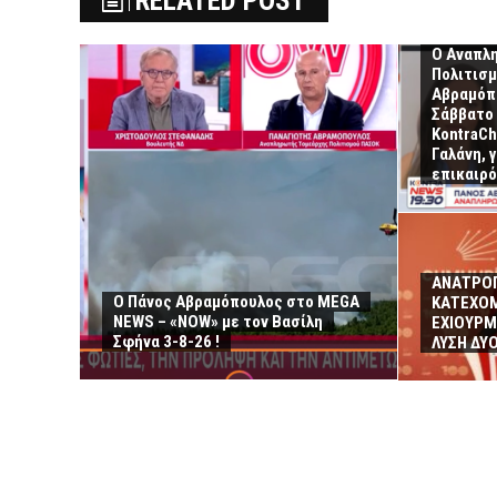
RELATED POST
Ο Αναπλ
Πολιτισ
Αβραμόπο
Σάββατο 
KontraCh
Γαλάνη, 
επικαιρό
ΑΝΑΤΡΟΠ
Ο Πάνος Αβραμόπουλος στο MEGA
ΚΑΤΕΧΟΜ
NEWS – «NOW» με τον Βασίλη
ΕΧΙΟΥΡΜ
Σφήνα 3-8-26 !
ΛΥΣΗ ΔΥ