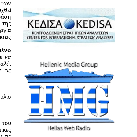
 των
χθεί
 φάση
 της
ργία
σεις
μένο
ε να
αλά.
 τις
ύλιο
 του
ικές
 τις