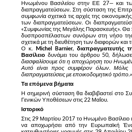
Ηνωμένου Βασιλείου στην ΕΕ 27— και των
διαπραγματεύσεων. Στη σύσταση της Επιτρο
συμφωνία σχετικά τις αρχές της οικονομική
των διαπραγματεύσεων. Οι διαπραγματεύσε
«Συμφωνίας της Μεγάλης Παρασκευής». Θα πρ
δυσπροσπέλαστων συνόρων στη νήσο της Ι
σχετικά με τη διευθέτηση των διαφορών και 
Ο κ.
Michel Barnier, διαπραγματευτής
Βασίλειο
δυνάμει του άρθρου 50, δήλωσε
διασφαλίσουμε ότι η αποχώρηση του Ηνωμέν
Αυτό είναι προς συμφέρον όλων. Μόλις τ
διαπραγματεύσεις με εποικοδομητικό τρόπο.»
Τα επόμενα βήματα
Η σημερινή σύσταση θα διαβιβαστεί στο Συ
Γενικών Υποθέσεων στις 22 Μαΐου.
Ιστορικό
Στις 29 Μαρτίου 2017 το Ηνωμένο Βασίλειο
να αποχωρήσει από την Ευρωπαϊκή Ένωσ
κατευθυντήριες γραμμές στις 29 Απριλίου 2