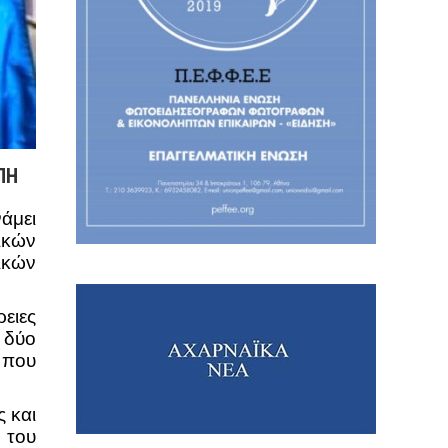
ΠΗ
άμει
ικών
ικών
ρειες
 δύο
α που
ς και
 του