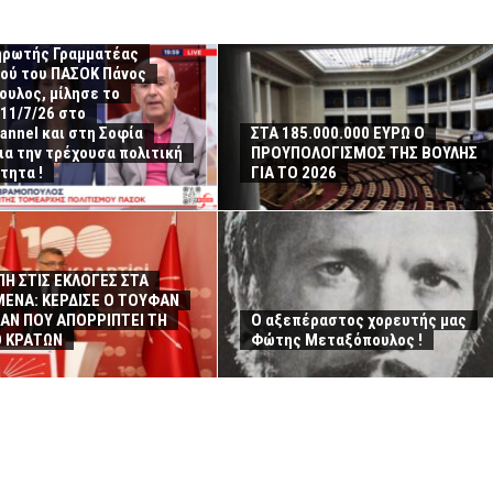
ηρωτής Γραμματέας
μού του ΠΑΣΟΚ Πάνος
υλος, μίλησε το
11/7/26 στο
annel και στη Σοφία
ΣΤΑ 185.000.000 ΕΥΡΩ Ο
για την τρέχουσα πολιτική
ΠΡΟΥΠΟΛΟΓΙΣΜΟΣ ΤΗΣ ΒΟΥΛΗΣ
τητα !
ΓΙΑ ΤΟ 2026
Η ΣΤΙΣ ΕΚΛΟΓΕΣ ΣΤΑ
ΕΝΑ: ΚΕΡΔΙΣΕ Ο ΤΟΥΦΑΝ
ΑΝ ΠΟΥ ΑΠΟΡΡΙΠΤΕΙ ΤΗ
Ο αξεπέραστος χορευτής μας
Ο ΚΡΑΤΩΝ
Φώτης Μεταξόπουλος !