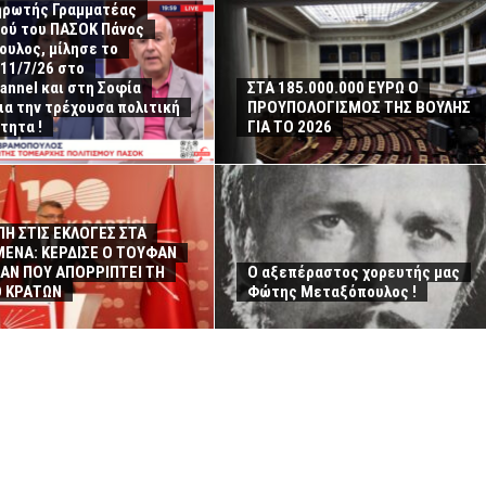
ηρωτής Γραμματέας
μού του ΠΑΣΟΚ Πάνος
υλος, μίλησε το
11/7/26 στο
annel και στη Σοφία
ΣΤΑ 185.000.000 ΕΥΡΩ Ο
για την τρέχουσα πολιτική
ΠΡΟΥΠΟΛΟΓΙΣΜΟΣ ΤΗΣ ΒΟΥΛΗΣ
τητα !
ΓΙΑ ΤΟ 2026
Η ΣΤΙΣ ΕΚΛΟΓΕΣ ΣΤΑ
ΕΝΑ: ΚΕΡΔΙΣΕ Ο ΤΟΥΦΑΝ
ΑΝ ΠΟΥ ΑΠΟΡΡΙΠΤΕΙ ΤΗ
Ο αξεπέραστος χορευτής μας
Ο ΚΡΑΤΩΝ
Φώτης Μεταξόπουλος !