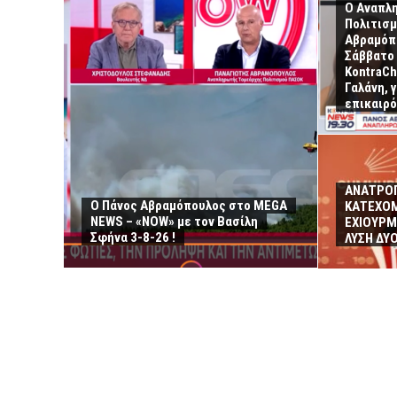
Ο Αναπλ
Πολιτισ
Αβραμόπο
Σάββατο 
KontraCh
Γαλάνη, 
επικαιρό
ΑΝΑΤΡΟΠ
Ο Πάνος Αβραμόπουλος στο MEGA
ΚΑΤΕΧΟΜ
NEWS – «NOW» με τον Βασίλη
ΕΧΙΟΥΡΜ
Σφήνα 3-8-26 !
ΛΥΣΗ ΔΥ