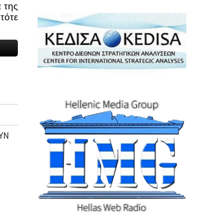
ά της
τότε
ΟΥΝ