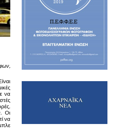
φων,
Είναι
ικές
ε να
στές
ορές.
. Οι
ί να
μπλε