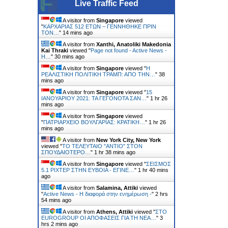
Live Traffic Feed
A visitor from
Singapore
viewed
"
ΚΑΡΧΑΡΙΑΣ 512 ΕΤΩΝ – ΓΕΝΝΗΘΗΚΕ ΠΡΙΝ
ΤΟΝ…
"
14 mins ago
A visitor from
Xanthi, Anatoliki Makedonia
Kai Thraki
viewed "
Page not found - Active News -
Η…
"
30 mins ago
A visitor from
Singapore
viewed "
Η
ΡΕΑΛΙΣΤΙΚΗ ΠΟΛΙΤΙΚΗ ΤΡΑΜΠ: ΑΠΟ ΤΗΝ…
"
38
mins ago
A visitor from
Singapore
viewed "
15
ΙΑΝΟΥΑΡΙΟΥ 2021: ΤΑ ΓΕΓΟΝΟΤΑ ΣΑΝ…
"
1 hr 26
mins ago
A visitor from
Singapore
viewed
"
ΠΑΤΡΙΑΡΧΕΙΟ ΒΟΥΛΓΑΡΙΑΣ: ΚΡΑΤΙΚΗ…
"
1 hr 26
mins ago
A visitor from
New York City, New York
viewed "
ΤΟ ΤΕΛΕΥΤΑΙΟ "ΑΝΤΙΟ" ΣΤΟΝ
ΣΠΟΥΔΑΙΟΤΕΡΟ…
"
1 hr 38 mins ago
A visitor from
Singapore
viewed "
ΣΕΙΣΜΟΣ
5.1 ΡΙΧΤΕΡ ΣΤΗΝ ΕΥΒΟΙΑ - ΕΓΙΝΕ…
"
1 hr 40 mins
ago
A visitor from
Salamina, Attiki
viewed
"
Active News - Η διαφορά στην ενημέρωση -
"
2 hrs
54 mins ago
A visitor from
Athens, Attiki
viewed "
ΣΤΟ
EUROGROUP ΟΙ ΑΠΟΦΑΣΕΙΣ ΓΙΑ ΤΗ ΝΕΑ…
"
3
hrs 2 mins ago