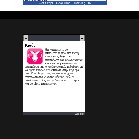
hrs 4 mins ago
Get Script
Real Time
Tracking ON
Ζωδια