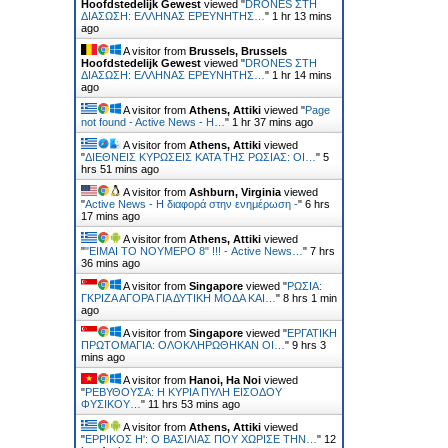
Hoofdstedelijk Gewest
viewed "
DRONES ΣΤΗ
ΔΙΑΣΩΣΗ: ΕΛΛΗΝΑΣ ΕΡΕΥΝΗΤΗΣ…
"
1 hr 13 mins
ago
A visitor from
Brussels, Brussels
Hoofdstedelijk Gewest
viewed "
DRONES ΣΤΗ
ΔΙΑΣΩΣΗ: ΕΛΛΗΝΑΣ ΕΡΕΥΝΗΤΗΣ…
"
1 hr 14 mins
ago
A visitor from
Athens, Attiki
viewed "
Page
not found - Active News - Η…
"
1 hr 37 mins ago
A visitor from
Athens, Attiki
viewed
"
ΔΙΕΘΝΕΙΣ ΚΥΡΩΣΕΙΣ ΚΑΤΑ ΤΗΣ ΡΩΣΙΑΣ: ΟΙ…
"
5
hrs 51 mins ago
A visitor from
Ashburn, Virginia
viewed
"
Active News - Η διαφορά στην ενημέρωση -
"
6 hrs
17 mins ago
A visitor from
Athens, Attiki
viewed
"
"ΕΙΜΑΙ ΤΟ ΝΟΥΜΕΡΟ 8" !!! - Active News…
"
7 hrs
36 mins ago
A visitor from
Singapore
viewed "
ΡΩΣΙΑ:
ΓΚΡΙΖΑ ΑΓΟΡΑ ΓΙΑ ΔΥΤΙΚΗ ΜΟΔΑ ΚΑΙ…
"
8 hrs 1 min
ago
A visitor from
Singapore
viewed "
ΕΡΓΑΤΙΚΗ
ΠΡΩΤΟΜΑΓΙΑ: ΟΛΟΚΛΗΡΩΘΗΚΑΝ ΟΙ…
"
9 hrs 3
mins ago
A visitor from
Hanoi, Ha Noi
viewed
"
ΡΕΒΥΘΟΥΣΑ: H ΚΥΡΙΑ ΠΥΛΗ ΕΙΣΟΔΟΥ
ΦΥΣΙΚΟΥ…
"
11 hrs 53 mins ago
A visitor from
Athens, Attiki
viewed
"
ΕΡΡΙΚΟΣ H': Ο ΒΑΣΙΛΙΑΣ ΠΟΥ ΧΩΡΙΣΕ ΤΗΝ…
"
12