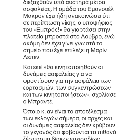
διεξαχθούν υπό αυστηρά μέτρα
ασφαλείας. Η ομάδα του Εμανουέλ
Μακρόν έχει ήδη ανακοινώσει ότι
σε περίπτωση νίκης, ο υποψήφιος
του «Εμπρός!» θα γιορτάσει στην
πλατεία μπροστά στο Λούβρο, ενώ
ακόμη δεν έχει γίνει γνωστό το
σημείο που έχει επιλέξει η Μαρίν
Λεπέν.
Και εκεί «θα κινητοποιηθούν οι
δυνάμεις ασφαλείας για να
φροντίσουν για την ασφάλεια των
εορτασμών, των συγκεντρώσεων
και των κινητοποιήσεων», σχολίασε
ο Μπραντέ.
Όποιο κι αν είναι το αποτέλεσμα
των εκλογών σήμερα, οι αρχές και
οι δυνάμεις ασφαλείας δεν κρύβουν
το γεγονός ότι φοβούνται το πιθανό
ξέσπασμα βίαιων επεισοδίων,