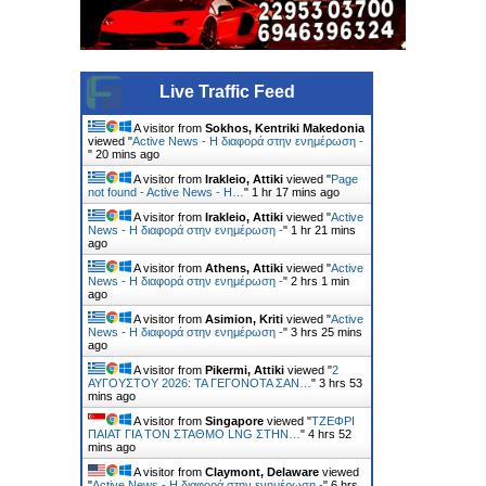
Live Traffic Feed
A visitor from
Sokhos, Kentriki Makedonia
viewed "
Active News - Η διαφορά στην ενημέρωση -
"
20 mins ago
A visitor from
Irakleio, Attiki
viewed "
Page
not found - Active News - Η…
"
1 hr 17 mins ago
A visitor from
Irakleio, Attiki
viewed "
Active
News - Η διαφορά στην ενημέρωση -
"
1 hr 21 mins
ago
A visitor from
Athens, Attiki
viewed "
Active
News - Η διαφορά στην ενημέρωση -
"
2 hrs 1 min
ago
A visitor from
Asimion, Kriti
viewed "
Active
News - Η διαφορά στην ενημέρωση -
"
3 hrs 25 mins
ago
A visitor from
Pikermi, Attiki
viewed "
2
ΑΥΓΟΥΣΤΟΥ 2026: ΤΑ ΓΕΓΟΝΟΤΑ ΣΑΝ…
"
3 hrs 53
mins ago
A visitor from
Singapore
viewed "
ΤΖΕΦΡΙ
ΠΑΙΑΤ ΓΙΑ ΤΟΝ ΣΤΑΘΜΟ LNG ΣΤΗΝ…
"
4 hrs 52
mins ago
A visitor from
Claymont, Delaware
viewed
"
Active News - Η διαφορά στην ενημέρωση -
"
6 hrs