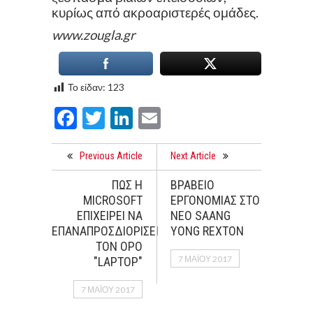
κυρίως από ακροαριστερές ομάδες.
www.zougla.gr
Το είδαν:
123
Facebook
Twitter
LinkedIn
Email
Previous Article
Next Article
ΠΩΣ Η
ΒΡΑΒΕΙΟ
MICROSOFT
ΕΡΓΟΝΟΜΙΑΣ ΣΤΟ
ΕΠΙΧΕΙΡΕΙ ΝΑ
ΝΕΟ SAANG
ΕΠΑΝΑΠΡΟΣΔΙΟΡΙΣΕΙ
YONG REXTON
ΤΟΝ ΟΡΟ
7 ΜΑΪ́ΟΥ 2017
"LAPTOP"
7 ΜΑΪ́ΟΥ 2017