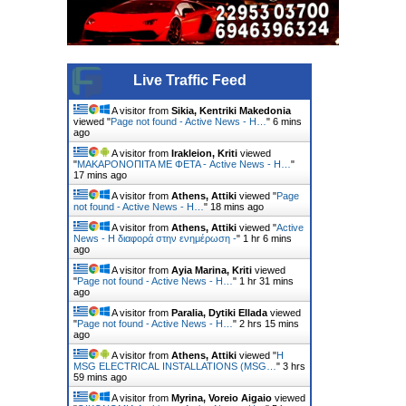
Live Traffic Feed
A visitor from
Sikia, Kentriki Makedonia
viewed "
Page not found - Active News - Η…
"
6 mins
ago
A visitor from
Irakleion, Kriti
viewed
"
ΜΑΚΑΡΟΝΟΠΙΤΑ ΜΕ ΦΕΤΑ - Active News - Η…
"
17 mins ago
A visitor from
Athens, Attiki
viewed "
Page
not found - Active News - Η…
"
18 mins ago
A visitor from
Athens, Attiki
viewed "
Active
News - Η διαφορά στην ενημέρωση -
"
1 hr 6 mins
ago
A visitor from
Ayia Marina, Kriti
viewed
"
Page not found - Active News - Η…
"
1 hr 31 mins
ago
A visitor from
Paralia, Dytiki Ellada
viewed
"
Page not found - Active News - Η…
"
2 hrs 15 mins
ago
A visitor from
Athens, Attiki
viewed "
Η
MSG ELECTRICAL INSTALLATIONS (MSG…
"
3 hrs
59 mins ago
A visitor from
Myrina, Voreio Aigaio
viewed