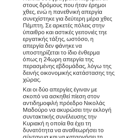
στους δρόμους που ήταν έρημοι
χθες, ενώ η πανεθνική απεργία
συνεχίστηκε για δεύτερη μέρα χθες
Πέμπτη. Σε αρκετές πόλεις στην
ύπαιθρο και αστικές γειτονιές τηε
εργατικής τάξης, ωστόσο, η
απεργία δεν φάνηκε να
υποστηρίζεται το ίδιο ένθερμα
όπως η 24ωρη απεργία της
περασμένης εβδομάδας, λόγω της
δεινής οικονομικής κατάστασης της
χώρας.
Και οι δύο απεργίες έγιναν με
σκοπό να ασκηθεί πίεση στον
αντιδημοφιλή πρόεδρο Νικολάς
Μαδούρο να ακυρώσει την εκλογή
συντακτικής συνέλευσης την
Κυριακή η οποία θα έχει τη
δυνατότητα να αναθεωρήσει το
σύνταγμα και να καταργήσει τη