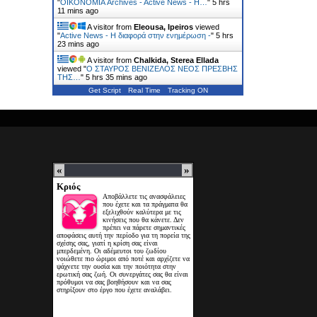
"
ΟΙΚΟΝΟΜΙΑ Archives - Active News - Η…
"
5 hrs
12 mins ago
A visitor from
Eleousa, Ipeiros
viewed
"
Active News - Η διαφορά στην ενημέρωση -
"
5 hrs
23 mins ago
A visitor from
Chalkida, Sterea Ellada
viewed "
Ο ΣΤΑΥΡΟΣ ΒΕΝΙΖΕΛΟΣ ΝΕΟΣ ΠΡΕΣΒΗΣ
ΤΗΣ…
"
5 hrs 35 mins ago
Get Script
Real Time
Tracking ON