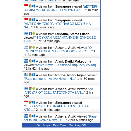
A visitor from
Singapore
viewed "
ΔΕΥΤΕΡΗ
ΒΟΜΒΑ ΜΕΓΑΤΟΝΩΝ ΣΤΟ ΜΟΥΝΤΙΑΛ -…
"
10 mins
ago
A visitor from
Singapore
viewed
"
ΑΝΤΙΓΟΝΗ ΤΖΙΟΡΑ: «ΤΟ ΠΑΘΟΣ ΜΟΥ ΕΙΝΑΙ
ΝΑ…
"
1 hr 9 mins ago
A visitor from
Oinofita, Sterea Ellada
viewed "
H ΟΥΚΡΑΝΙΑ ΕΞΑΝΤΛΗΜΕΝΗ ΣΥΝΕΧΙΖΕΙ
ΤΟΝ…
"
1 hr 24 mins ago
A visitor from
Athens, Attiki
viewed "
Ο
ΕΜΠΝΕΥΣΜΕΝΟΣ ΜΑΣ ΗΘΟΠΟΙΟΣ ΝΙΚΟΣ…
"
1
hr 41 mins ago
A visitor from
Aiani, Dytiki Makedonia
viewed "
Active News - Η διαφορά στην ενημέρωση -
"
1 hr 42 mins ago
A visitor from
Rodos, Notio Aigaio
viewed
"
Page not found - Active News - Η…
"
1 hr 50 mins
ago
A visitor from
Athens, Attiki
viewed "
20
ΙΑΝΟΥΑΡΙΟΥ 2021: ΤΑ ΓΕΓΟΝΟΤΑ ΣΑΝ…
"
2 hrs
ago
A visitor from
Singapore
viewed
"
ΘΕΣΣΑΛΟΝΙΚΗ: ΤΗΝ ΑΡΠΑΞΑΝ ΜΕ ΤΗ ΒΙΑ
ΑΠΟ…
"
2 hrs 9 mins ago
A visitor from
Athens, Attiki
viewed "
Page
not found - Active News - Η…
"
2 hrs 50 mins ago
Get Script
Real Time
Tracking ON