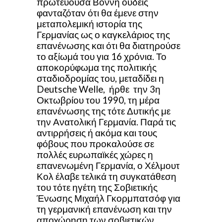
πρωτεύουσα Βόννη ουδείς
φανταζόταν ότι θα έμενε στην
μεταπολεμική ιστορία της
Γερμανίας ως ο καγκελάριος της
επανένωσης και ότι θα διατηρούσε
το αξίωμά του για 16 χρόνια. Το
αποκορύφωμα της πολιτικής
σταδιοδρομίας του, μεταδίδει η
Deutsche Welle, ήρθε την 3η
Οκτωβρίου του 1990, τη μέρα
επανένωσης της τότε Δυτικής με
την Ανατολική Γερμανία. Παρά τις
αντιρρήσεις ή ακόμα και τους
φόβους που προκαλούσε σε
πολλές ευρωπαϊκές χώρες η
επανενωμένη Γερμανία, ο Χέλμουτ
Κολ έλαβε τελικά τη συγκατάθεση
του τότε ηγέτη της Σοβιετικής
Ένωσης Μιχαήλ Γκορμπατσόφ για
τη γερμανική επανένωση και την
αποχώρηση των σοβιετικών