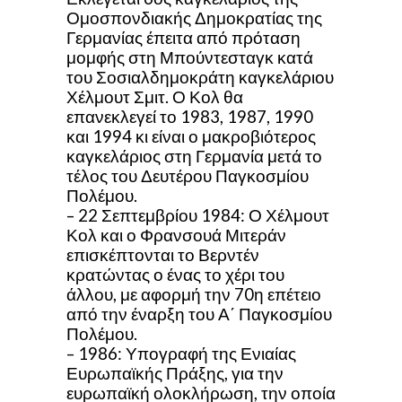
Ομοσπονδιακής Δημοκρατίας της
Γερμανίας έπειτα από πρόταση
μομφής στη Μπούντεσταγκ κατά
του Σοσιαλδημοκράτη καγκελάριου
Χέλμουτ Σμιτ. Ο Κολ θα
επανεκλεγεί το 1983, 1987, 1990
και 1994 κι είναι ο μακροβιότερος
καγκελάριος στη Γερμανία μετά το
τέλος του Δευτέρου Παγκοσμίου
Πολέμου.
– 22 Σεπτεμβρίου 1984: Ο Χέλμουτ
Κολ και ο Φρανσουά Μιτεράν
επισκέπτονται το Βερντέν
κρατώντας ο ένας το χέρι του
άλλου, με αφορμή την 70η επέτειο
από την έναρξη του Α΄ Παγκοσμίου
Πολέμου.
– 1986: Υπογραφή της Ενιαίας
Ευρωπαϊκής Πράξης, για την
ευρωπαϊκή ολοκλήρωση, την οποία