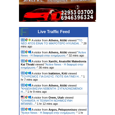
Live Traffic Feed
A visitor from
Athens, Attiki
viewed "
ΤΟ
ΝΕΟ ATOS ΕΙΝΑΙ ΤΟ ΜΙΚΡΟΤΕΡΟ HYUNDAI…
"
28
mins ago
A visitor from
Athens, Attiki
viewed "
Active
News - Η διαφορά στην ενημέρωση -
"
32 mins ago
A visitor from
Xanthi, Anatoliki Makedonia
Kai Thraki
viewed "
Active News - Η διαφορά στην
ενημέρωση -
"
36 mins ago
A visitor from
Irakleion, Kriti
viewed
"
ΤΟΥΡΙΣΜΟΣ ΓΙΑ ΟΛΟΥΣ: ΠΟΤΕ ΘΑ ΓΙΝΕΙ Η…
"
1
hr 7 mins ago
A visitor from
Athens, Attiki
viewed
"
ΚΗΔΕΙΑ ΒΑΣΙΛΗ ΛΕΒΕΝΤΗ: ΣΥΓΚΛΟΝΙΣΜΕΝΟΙ
Η…
"
1 hr 9 mins ago
A visitor from
Orem, Utah
viewed
"
ΟΧΗΜΑΤΑ: Η ΤΕΧΝΗΤΗ ΝΟΗΜΟΣΥΝΗ
ΜΠΑΙΝΕΙ…
"
1 hr 12 mins ago
A visitor from
Argos, Peloponnisos
viewed
"
Active News - Η διαφορά στην ενημέρωση -
"
1 hr