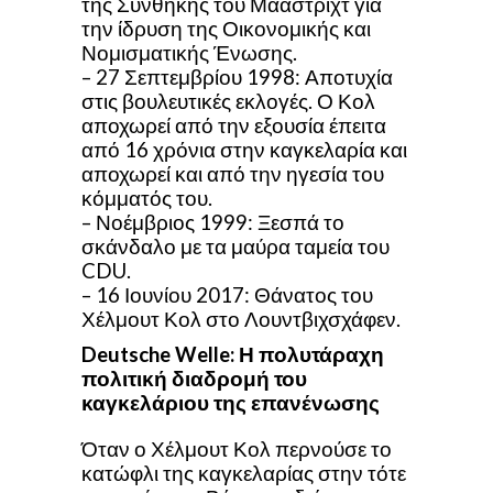
της Συνθήκης του Μάαστριχτ για
την ίδρυση της Οικονομικής και
Νομισματικής Ένωσης.
– 27 Σεπτεμβρίου 1998: Αποτυχία
στις βουλευτικές εκλογές. Ο Κολ
αποχωρεί από την εξουσία έπειτα
από 16 χρόνια στην καγκελαρία και
αποχωρεί και από την ηγεσία του
κόμματός του.
– Νοέμβριος 1999: Ξεσπά το
σκάνδαλο με τα μαύρα ταμεία του
CDU.
– 16 Ιουνίου 2017: Θάνατος του
Χέλμουτ Κολ στο Λουντβιχσχάφεν.
Deutsche Welle: Η πολυτάραχη
πολιτική διαδρομή του
καγκελάριου της επανένωσης
Όταν ο Χέλμουτ Κολ περνούσε το
κατώφλι της καγκελαρίας στην τότε