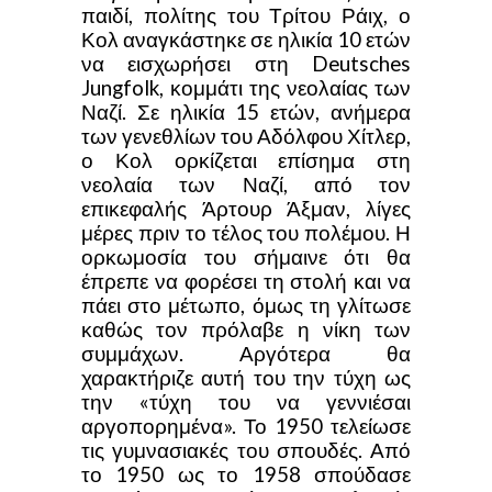
παιδί, πολίτης του Τρίτου Ράιχ, ο
Κολ αναγκάστηκε σε ηλικία 10 ετών
να εισχωρήσει στη Deutsches
Jungfolk, κομμάτι της νεολαίας των
Ναζί. Σε ηλικία 15 ετών, ανήμερα
των γενεθλίων του Αδόλφου Χίτλερ,
ο Κολ ορκίζεται επίσημα στη
νεολαία των Ναζί, από τον
επικεφαλής Άρτουρ Άξμαν, λίγες
μέρες πριν το τέλος του πολέμου. Η
ορκωμοσία του σήμαινε ότι θα
έπρεπε να φορέσει τη στολή και να
πάει στο μέτωπο, όμως τη γλίτωσε
καθώς τον πρόλαβε η νίκη των
συμμάχων. Αργότερα θα
χαρακτήριζε αυτή του την τύχη ως
την «τύχη του να γεννιέσαι
αργοπορημένα». Το 1950 τελείωσε
τις γυμνασιακές του σπουδές. Από
το 1950 ως το 1958 σπούδασε