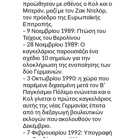
προώθησαν με σθένος ο Κολ και ο
Μιτεράν, μαζί με τον Ζακ Ντελόρ,
τον πρόεδρο της Ευρωπαϊκής
Επιτροπής.
– 9 Νοεμβρίου 1989: Πτώση του
Τείχους του Βερολίνου
– 28 Νοεμβρίου 1989: Ο
καγκελάριος παρουσιάζει ένα
σχέδιο 10 σημείων για την
ολοκλήρωση της ενοποίησης των
δύο Γερμανιών.
– 3 Οκτωβρίου 1990: η χώρα που
παρέμενε διχασμένη μετά τον Β’
Παγκόσμιο Πόλεμο ενώνεται και ο
Κολ γίνεται ο πρώτος καγκελάριος
αυτής της νέας Γερμανίας έπειτα
από τη διεξαγωγή βουλευτικών
εκλογών που ακολουθούν τον
Δεκέμβριο.
– 7 Φεβρουαρίου 1992: Υπογραφή