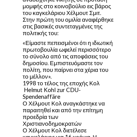
μομφής στο κοινοβούλιο εις βάρος
του καγκελάριου Χέλμουτ Σμιτ.
Στην πρώτη του ομιλία αναφέρθηκε
στις βασικές συντεταγμένες της
πολιτικής του:
«Είμαστε πεπεισμένοι ότι η ιδιωτική
πρωτοβουλία ωφελεί περισσότερο
το σύνολο από τις αποφάσεις του
δημοσίου. Εμπιστευόμαστε τον
πολίτη, που παίρνει στα χέρια του
το μέλλον».
1998 το τέλος της εποχής Κολ
Helmut Kohl zur CDU-
Spendenaffäre
Ο Χέλμουτ Κολ αναγκάστηκε να
παραιτηθεί και από την επίτημη
προεδρία των
Χριστιανοδημοκρατών
Ο Χέλμουτ Κολ διετέλεσε
καγκελάριος για 16 χρόνια. Η