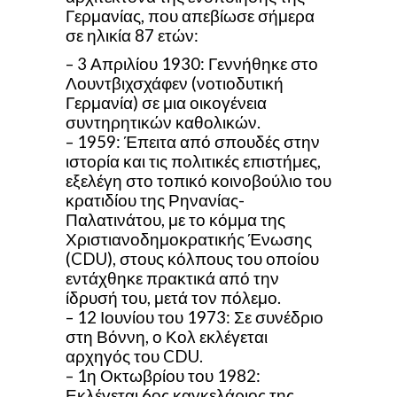
Γερμανίας, που απεβίωσε σήμερα
σε ηλικία 87 ετών:
– 3 Απριλίου 1930: Γεννήθηκε στο
Λουντβιχσχάφεν (νοτιοδυτική
Γερμανία) σε μια οικογένεια
συντηρητικών καθολικών.
– 1959: Έπειτα από σπουδές στην
ιστορία και τις πολιτικές επιστήμες,
εξελέγη στο τοπικό κοινοβούλιο του
κρατιδίου της Ρηνανίας-
Παλατινάτου, με το κόμμα της
Χριστιανοδημοκρατικής Ένωσης
(CDU), στους κόλπους του οποίου
εντάχθηκε πρακτικά από την
ίδρυσή του, μετά τον πόλεμο.
– 12 Ιουνίου του 1973: Σε συνέδριο
στη Βόννη, ο Κολ εκλέγεται
αρχηγός του CDU.
– 1η Οκτωβρίου του 1982:
Εκλέγεται 6ος καγκελάριος της