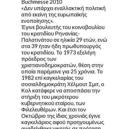
Buchmesse 2010
«Δεν υπάρχει εναλλακτική πολιτική
από εκείνη της ευρωπαϊκής
ενοποίησης».
Έγινε βουλευτής του κοινοβουλίου
του κρατιδίου Ρηνανίας-
Παλατινάτου σε ηλικία 29 ετών, ενώ
στα 39 ήταν ήδη πρωθυπουργός
του κρατιδίου. Το 1973 εξελέγη
πρόεδρος των
χριστιανοδημοκρατών, θέση στην
οποία παρέμεινε για 25 χρόνια. Το
1982 επί καγκελαρίας του
σοσιαλδημοκράτη Χέλμουτ Σμιτ, ο
Κολ κατάφερε να αποσπάσει την
στήριξη του μικρότερου
κυβερνητικού εταίρου, των
Φιλελευθέρων. Και έτσι τον
Οκτώβριο της ίδιας χρονιάς έγινε
καγκελάριος αφού προηγουμένως
αναδείχθηκε νικητής σε πρόταση