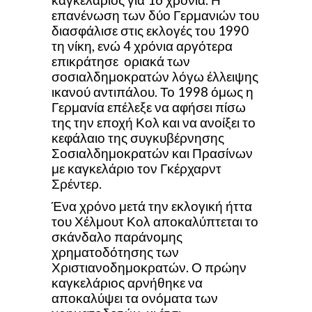
επανένωση των δύο Γερμανιών του
διασφάλισε στις εκλογές του 1990
τη νίκη, ενώ 4 χρόνια αργότερα
επικράτησε οριακά των
σοσιαλδημοκρατών λόγω έλλειψης
ικανού αντιπάλου. Το 1998 όμως η
Γερμανία επέλεξε να αφήσει πίσω
της την εποχή Κολ και να ανοίξει το
κεφάλαιο της συγκυβέρνησης
Σοσιαλδημοκρατών και Πρασίνων
με καγκελάριο τον Γκέρχαρντ
Σρέντερ.
Ένα χρόνο μετά την εκλογική ήττα
του Χέλμουτ Κολ αποκαλύπτεται το
σκάνδαλο παράνομης
χρηματοδότησης των
Χριστιανοδημοκρατών. Ο πρώην
καγκελάριος αρνήθηκε να
αποκαλύψει τα ονόματα των