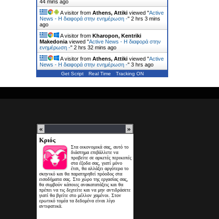
44 mins ago
A visitor from
Athens, Attiki
viewed "
Active
News - Η διαφορά στην ενημέρωση -
"
2 hrs 3 mins
ago
A visitor from
Kharopon, Kentriki
Makedonia
viewed "
Active News - Η διαφορά στην
ενημέρωση -
"
2 hrs 32 mins ago
A visitor from
Athens, Attiki
viewed "
Active
News - Η διαφορά στην ενημέρωση -
"
3 hrs ago
Get Script
Real Time
Tracking ON