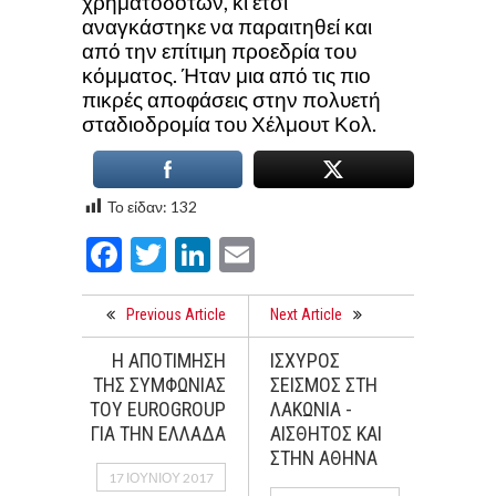
χρηματοδοτών, κι έτσι
αναγκάστηκε να παραιτηθεί και
από την επίτιμη προεδρία του
κόμματος. Ήταν μια από τις πιο
πικρές αποφάσεις στην πολυετή
σταδιοδρομία του Χέλμουτ Κολ.
Το είδαν:
132
Facebook
Twitter
LinkedIn
Email
Previous Article
Next Article
Η ΑΠΟΤΙΜΗΣΗ
ΙΣΧΥΡΟΣ
ΤΗΣ ΣΥΜΦΩΝΙΑΣ
ΣΕΙΣΜΟΣ ΣΤΗ
ΤΟΥ EUROGROUP
ΛΑΚΩΝΙΑ -
ΓΙΑ ΤΗΝ ΕΛΛΑΔΑ
ΑΙΣΘΗΤΟΣ ΚΑΙ
ΣΤΗΝ ΑΘΗΝΑ
17 ΙΟΥΝΊΟΥ 2017